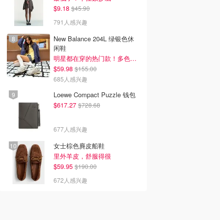
$9.18
$45.90
791人感兴趣
New Balance 204L 绿银色休
闲鞋
明星都在穿的热门款！多色可选 3.8折
$59.98
$155.00
685人感兴趣
Loewe Compact Puzzle 钱包
$617.27
$728.68
677人感兴趣
女士棕色麂皮船鞋
里外羊皮，舒服得很
$59.95
$190.00
672人感兴趣