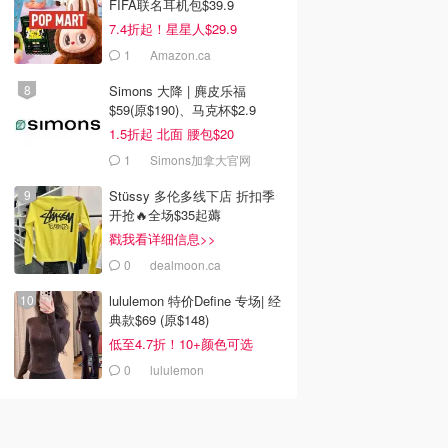
FIFA联名耳机包$39.9
7.4折起！星星人$29.9
1
Amazon.ca
Simons 大降 | 麂皮乐福
$59(原$190)、马克杯$2.9
1.5折起 北面 腰包$20
1
Simons加拿大官网
Stüssy 多伦多线下店 折扣季
开抢🔥全场$35起薅
戳我看详细信息>>
0
dealmoon.ca
lululemon 特价Define 专场| 经
典款$69 (原$148)
低至4.7折！10+颜色可选
0
lululemon