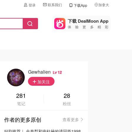
联系我们
加拿大
登录
下载App
🇺🇸
美国
下载 DealMoon App
体验更多精彩
🇨🇳
中国
🇨🇦
加拿大
🇬🇧
英国
🇩🇪
德国
Gewhalien
12
🇫🇷
加关注
法国
🇮🇹
281
28
意大利
笔记
粉丝
🇦🇺
澳洲
作者的更多原创
查看更多
🇳🇿
新西兰
好剧推荐｜ 金泰梨和南柱赫的请回答1998