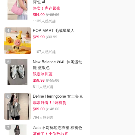
背包 4L
热卖！库存紧张
$54.00
$108.00
1139人感兴趣
POP MART 毛绒星星人
$29.99
$33.99
1107人感兴趣
New Balance 204L 休闲运动
鞋 蓝银色
限定冰川蓝
$59.98
$155.00
811人感兴趣
Define Herringbone 女士夹克
非常好看！4码有货
$69.00
$148.00
794人感兴趣
Zara 不对称短连衣裙 棕褐色
蕞低了！个位数抄底