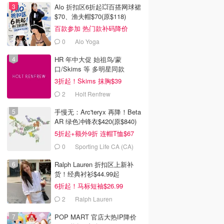
Alo 折扣区6折起💥百搭网球裙
$70、渔夫帽$70(原$118)
百款参加 热门款补码降价
0
Alo Yoga
HR 年中大促 始祖鸟/蒙
口/Skims 等 多明星同款
3折起！Skims 抹胸$39
2
Holt Renfrew
手慢无：Arc'teryx 再降！Beta
AR 绿色冲锋衣$420(原$840)
5折起+额外9折 连帽T恤$67
0
Sporting Life CA (CA)
Ralph Lauren 折扣区上新补
货！经典衬衫$44.99起
6折起！马标短袖$26.99
2
Ralph Lauren
POP MART 官店大热IP降价