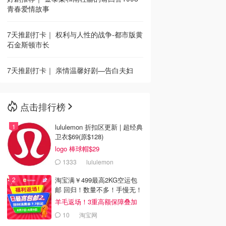
青春爱情故事
7天推剧打卡｜ 权利与人性的战争-都市版黄
石金斯顿市长
7天推剧打卡｜ 亲情温馨好剧—告白夫妇
点击排行榜
lululemon 折扣区更新 | 超经典
卫衣$69(原$128)
logo 棒球帽$29
1333
lululemon
淘宝满￥499最高2KG空运包
邮 回归！数量不多！手慢无！
羊毛返场！3重高额保障叠加
10
淘宝网