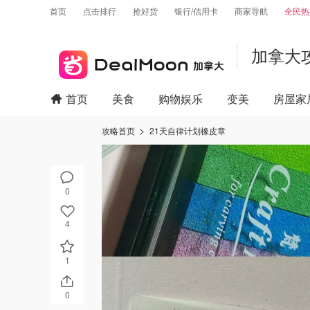
首页
点击排行
抢好货
银行/信用卡
商家导航
全民热
加拿大
首页
美食
购物娱乐
变美
房屋家
攻略首页
21天自律计划橡皮章
0
4
1
0