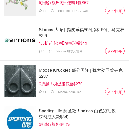
5折起+额外9折 连帽T恤$67
19
Sporting Life CA (CA)
APP打开
5.双氧水
因为具有强氧化性，对皮肤会造成损伤，也会使彩色衣物褪
Simons 大降 | 麂皮乐福$59(原$190)、马克杯
色，所以不推荐用双氧水清洁双手或衣物。但对于硬表面
$2.9
（马桶浴缸桌面等）或浅色布料，双氧水浸泡是消毒不二之
1.5折起 NewEra棒球帽$19
选！
4
Simons加拿大官网
APP打开
虽然家里的毛巾与抹布都会定期更换，但我也会经常用双氧
水浸泡，这是普通衣物洗涤剂不能代替的操作～浸泡后记得
Moose Knuckles 部分再降 | 魏大勋同款夹克
$237
要清水洗净，否则残留的双氧水会刺激皮肤～
6折起！羽绒服低至$270
11
Moose Knuckles
APP打开
Sporting Life 薅童款！adidas 白色短袖仅
$26(成人款$34)
5折起+额外8折起