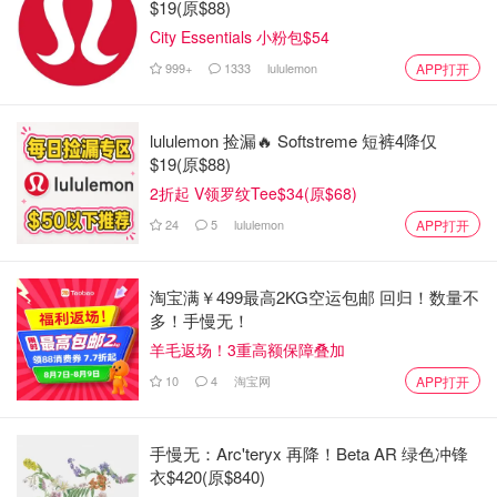
$19(原$88)
City Essentials 小粉包$54
999+
1333
lululemon
APP打开
lululemon 捡漏🔥 Softstreme 短裤4降仅
$19(原$88)
2折起 V领罗纹Tee$34(原$68)
24
5
lululemon
APP打开
淘宝满￥499最高2KG空运包邮 回归！数量不
多！手慢无！
羊毛返场！3重高额保障叠加
10
4
淘宝网
APP打开
手慢无：Arc'teryx 再降！Beta AR 绿色冲锋
衣$420(原$840)