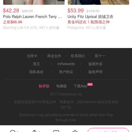
$42.28
$53.99
$89.50
$109.00
Polo Ralph Lauren French Terry 女童连帽卫衣 7-16码
Unity Fitz Uprisal 抓绒卫衣
之前$66.96
黄金码还在！氛围感之神
Sporting Life CA (CA)
587人感兴趣
Patagonia
451人感兴趣
信用卡
商业合作
联系我们
双十一
黑五
InRewards
饭团外卖
隐私条款
用户协议
版权声明
触屏版
电脑版
下载App
2017©dealmoon.ca
页面信息由用户分享或品牌、商家提供，由Dealmoon核实后发布折
扣广告
Dealmoon may get paid by brands or deals when user buy
through links