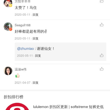
方阳羊羊羊
太赞了！马住
2020-05-11
· 回复
Seagull168
好棒都是超有用的✌️
2020-05-11
· 回复
:
谢谢仙女！
@zhumiao
2020-05-11
· 回复
4.lysol消毒喷雾
温迪w伟
使用方便，一喷即可，可以杀灭大部分常见微生物病原体。
缺点是这款香味太太太浓了，喷完之后我都要躲得远远的🤪
2021-04-07
· 回复
折扣排行榜
lululemon 折扣区更新 | softstreme 短裤史低