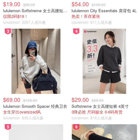
$19.00
$54.00
$88.00
$108.00
有生医背景对无菌操作有所了解的小伙伴一定知道，对于手
lululemon Softstreme 女士高腰短裤 10cm
lululemon City Essentials 肩背包 4L
仅限2码$19！
热卖！库存紧张
卫生，【肥皂/皂基洗涤剂+流水】清洗双手的作用是其他任
lululemon
2267人感兴趣
lululemon
911人感兴趣
何清洁方式都无可比拟的！
3
4
因此WHO等对于疫情期间个人卫生维护的推荐操作是“洗
手”，而不是“酒精擦手”“消毒剂喷手”“免洗洗手液搓手”。除
了洗手，其他方式只是在无法获得流水时的替代操作。这也
是至今外科手术前医生依然选择用肥皂洗手/刷手的原因，
其他手消毒剂只是起到查漏补缺或简化操作的目的。
关于如何正确洗手，小伙伴们可以自行学习一下“七步洗手
法”，保护好自己，也保护好家人～
$69.00
$29.00
$128.00
$88.00
lululemon Smooth Spacer 经典卫衣
Softstreme 女士高腰短裤 4英寸
女生穿出oversized风
3降必抢 尺码较全 0-6码有货
lululemon
839人感兴趣
lululemon
816人感兴趣
5
6