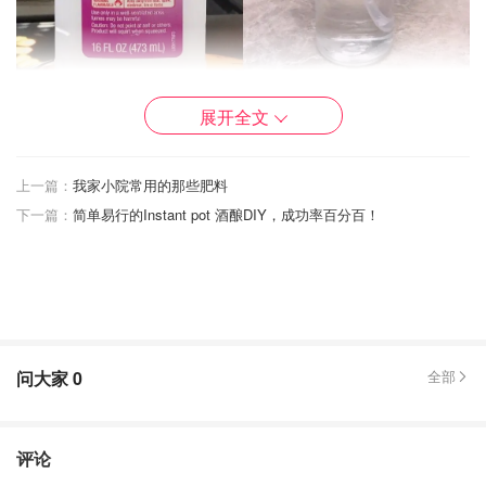
展开全文
2.酒精凝胶洗手液
上一篇：
我家小院常用的那些肥料
与酒精溶液相仿，主要也是用作双手的消毒，尤其是在外洗
下一篇：
简单易行的Instant pot 酒酿DIY，成功率百分百！
手不方便时，免洗洗手液是最佳选择了。
问大家
0
全部
评论