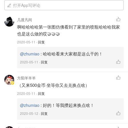
打开App写评论
几渡凡间
啊哈哈哈哈第一张图仿佛看到了家里的喷瓶哈哈哈我家
也是这么做的哎🤝🤝🤝
2020-05-11
· 回复
:
哈哈哈看来大家都是这么干的！
@zhumiao
2020-05-11
· 回复
方阳羊羊羊
（又来500金币 坐等你又去兑换点啥）
2020-05-11
· 回复
3.过去资源充足时我喜欢用含酒精的湿巾清洁灶台与厨房油
:
好的！等我攒起来换点啥！
@zhumiao
污，现在消毒物资太紧俏啦，得省着点用。逛超市时取一张
2020-05-12
· 回复
来清洁小推车把手，再方便不过了～