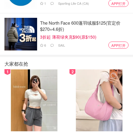
1
Sporting Life CA (CA)
APP打开
The North Face 600蓬羽绒服$125(官定价
$270=4.6折)
3折起 薄荷绿夹克$90(原$150)
6
SAIL
APP打开
大家都在抢
1
2
6.香皂