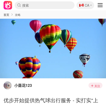
🇨🇦
CA
首页
攻略
小葵花123
关注
优步开始提供热气球出行服务 - 实打实“上