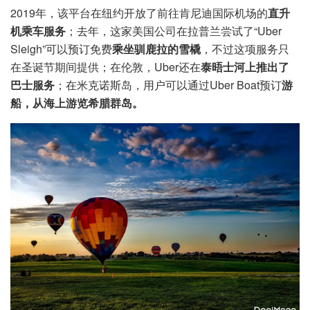
2019年，该平台在纽约开放了前往肯尼迪国际机场的
直升
机乘车服务
；去年，这家美国公司在拉普兰尝试了“Uber
Sleigh”可以预订免费
乘坐驯鹿拉的雪橇
，不过这项服务只
在圣诞节期间提供；在伦敦，Uber还在
泰晤士河上推出了
巴士服务
；在米克诺斯岛，用户可以通过Uber Boat预订
游
船，从海上游览希腊群岛。