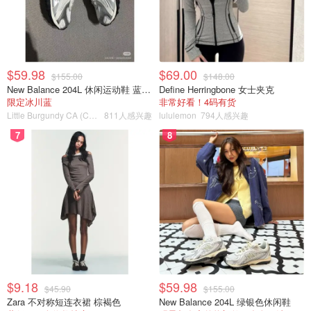
$59.98
$69.00
$155.00
$148.00
New Balance 204L 休闲运动鞋 蓝银色
Define Herringbone 女士夹克
限定冰川蓝
非常好看！4码有货
Little Burgundy CA (CA）
811人感兴趣
lululemon
794人感兴趣
7
8
$9.18
$59.98
$45.90
$155.00
Zara 不对称短连衣裙 棕褐色
New Balance 204L 绿银色休闲鞋