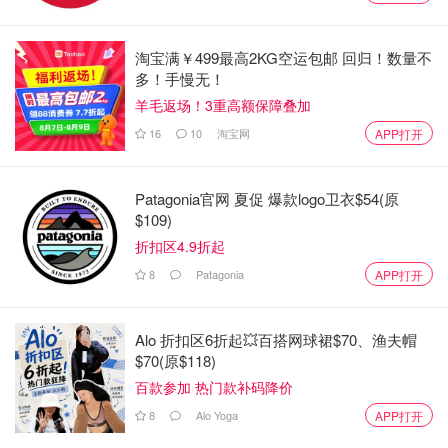
淘宝满￥499最高2KG空运包邮 回归！数量不
多！手慢无！
羊毛返场！3重高额保障叠加
16
10
淘宝网
APP打开
Patagonia官网 夏促 爆款logo卫衣$54(原
$109)
折扣区4.9折起
8
Patagonia
APP打开
Alo 折扣区6折起💥百搭网球裙$70、渔夫帽
$70(原$118)
百款参加 热门款补码降价
8
Alo Yoga
APP打开