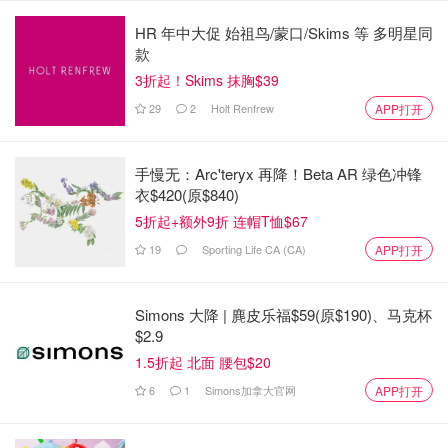
HR 年中大促 始祖鸟/蒙口/Skims 等 多明星同
款
3折起！Skims 抹胸$39
29
2
Holt Renfrew
APP打开
手慢无：Arc'teryx 再降！Beta AR 绿色冲锋
衣$420(原$840)
5折起+额外9折 连帽T恤$67
19
Sporting Life CA (CA)
APP打开
Simons 大降 | 麂皮乐福$59(原$190)、马克杯
$2.9
1.5折起 北面 腰包$20
6
1
Simons加拿大官网
APP打开