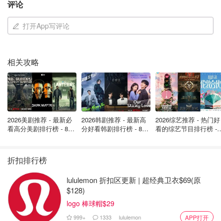
评论
打开App写评论
相关攻略
图片来自于@Francesco Ungaro/pixabay，版权属于原作者
2026美剧推荐 - 最新必
2026韩剧推荐 - 最新高
2026综艺推荐 - 热门好
看高分美剧排行榜 - 8月
分好看韩剧排行榜 - 8月
看的综艺节目排行榜 - 
新闻来源：
Figaro
封面图来源：Pixabay/pexels 版权属
最新: 《​​足球教练 》第
最新：丁海寅《我的荒
月最新:《​​伦敦合伙人
四季回归！
糖恋爱 》上线❣️
回归啦
于作者
折扣排行榜
如果你喜欢我们的文章记得点击♥喜欢+⭐收藏+和📣分享
lululemon 折扣区更新 | 超经典卫衣$69(原
哦，也可以加小编服务号（FRloveDealmoon）了解更多法
$128)
国优质折扣和攻略内容~
logo 棒球帽$29
999+
1333
lululemon
APP打开