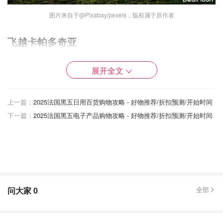
图片来自于@Pixabay/pexels，版权属于原作者
飞越卡帕多奇亚
如今服务也开始进军土耳其。据BFMTV报道，自10月23日
展开全文
起，部分用户可以预订热气球航班。不过因为现在刚开始试
飞且有很多限制，所以单程价格十分昂贵：
每次航班150欧
元。
上一篇：
2025法国黑五日用百货购物攻略 - 好物推荐/折扣预测/开始时间
下一篇：
2025法国黑五电子产品购物攻略 - 好物推荐/折扣预测/开始时间
飞行路程可让大家在海拔1000米的空中欣赏日出，
司机将
直接在酒店接送
。用户将可以享受1.5小时的气球飞行，飞
越土耳其最受欢迎的旅游目的地之一卡帕多西亚的火山景
观。如果是下手快的小伙伴，优步还会给前100名顾客提供
免费飞行体验哟！
问大家
0
全部