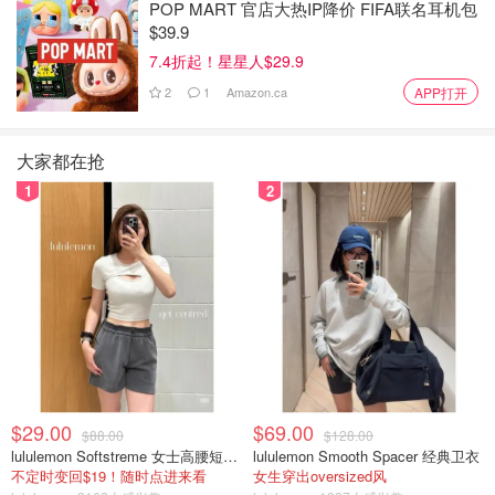
POP MART 官店大热IP降价 FIFA联名耳机包
$39.9
7.4折起！星星人$29.9
2
1
Amazon.ca
APP打开
大家都在抢
1
2
$29.00
$69.00
$88.00
$128.00
lululemon Softstreme 女士高腰短裤 10cm
lululemon Smooth Spacer 经典卫衣
不定时变回$19！随时点进来看
女生穿出oversized风