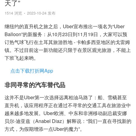
天了”
1514 浏览
2023-10-24 发布
继纽约的直升机之旅之后，Uber宣布推出一项名为“Uber
Balloon”的新服务：从10月23日到11月19日，大家可以预
订热气球飞行在土耳其旅游胜地 - 卡帕多西亚地区的戈雷姆
镇。不过目前这一新功能还只限于在景区观光旅游，不能上
下班飞起来哟。
点击下载打折网App
非同寻常的汽车替代品
这并不是Uber第一次选择远离柏油马路了：船、雪橇甚至
直升机，该应用程序正在通过不寻常的交通工具在旅游业中
越来越多地发展。Uber欧洲、中东和非洲移动副总裁安娜
贝尔-迪亚兹（Anabel Diaz）解释说：“我们一直在寻找新的
方式，为假期增添一点Uber的魔力”。