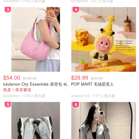
lululemon
2162人感兴趣
lululemon
1237人感兴趣
3
4
$54.00
$29.99
$108.00
$33.99
lululemon City Essentials 肩背包 4L
POP MART 毛绒星星人
热卖！库存紧张
lululemon
1139人感兴趣
amazon.ca
1107人感兴趣
5
6