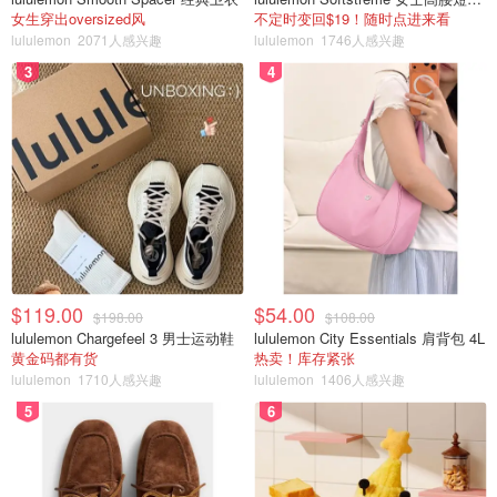
女生穿出oversized风
不定时变回$19！随时点进来看
lululemon
2071人感兴趣
lululemon
1746人感兴趣
七人制橄榄球
3
4
帆船
射击
滑板
运动攀岩
冲浪
$119.00
$54.00
$198.00
$108.00
lululemon Chargefeel 3 男士运动鞋
lululemon City Essentials 肩背包 4L
乒乓球
黄金码都有货
热卖！库存紧张
lululemon
1710人感兴趣
lululemon
1406人感兴趣
跆拳道
5
6
网球
铁人三项