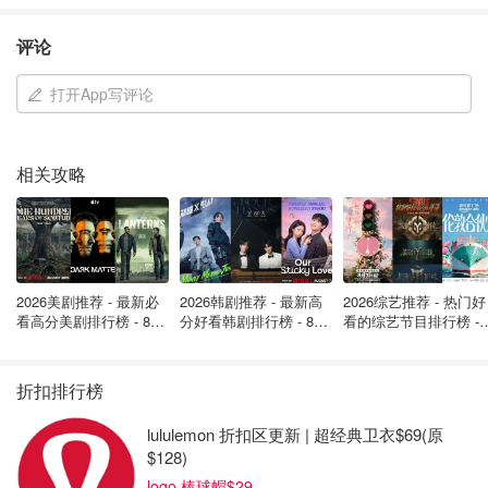
价低于100欧！
评论
建议提前注册好官网账号，填好个人信息，方便更快抢到门
打开App写评论
票。
直通官方购票网站
相关攻略
巴黎奥运会收看指南
德国ZDF / ARD电视台
宣布2024 年巴黎奥运会的报道和
主办阵容。
2026美剧推荐 - 最新必
2026韩剧推荐 - 最新高
2026综艺推荐 - 热门好
随着今年夏天2024 年巴黎奥运会进入倒计时，从7月25日
看高分美剧排行榜 - 8月
分好看韩剧排行榜 - 8月
看的综艺节目排行榜 - 
开始，一直到8月11日比赛结束，ARD 和 ZDF将会全程报
最新: 《​​足球教练 》第
最新：丁海寅《我的荒
月最新:《​​伦敦合伙人
四季回归！
糖恋爱 》上线❣️
回归啦
道和直播奥运赛事。
折扣排行榜
2024巴黎奥运会项目
lululemon 折扣区更新 | 超经典卫衣$69(原
$128)
2024年巴黎奥运会共设有32个大项，329个小项，其中
logo 棒球帽$29