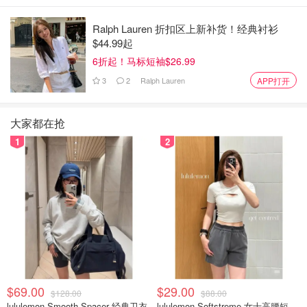
场地障碍赛
Ralph Lauren 折扣区上新补货！经典衬衫
击剑
$44.99起
足球
6折起！马标短袖$26.99
3
2
Ralph Lauren
APP打开
高尔夫
竞技体操
大家都在抢
体操
艺术体操
1
2
蹦床
手球
曲棍球
柔道
现代五项
$69.00
$29.00
$128.00
$88.00
赛艇
lululemon Smooth Spacer 经典卫衣
lululemon Softstreme 女士高腰短裤 10cm