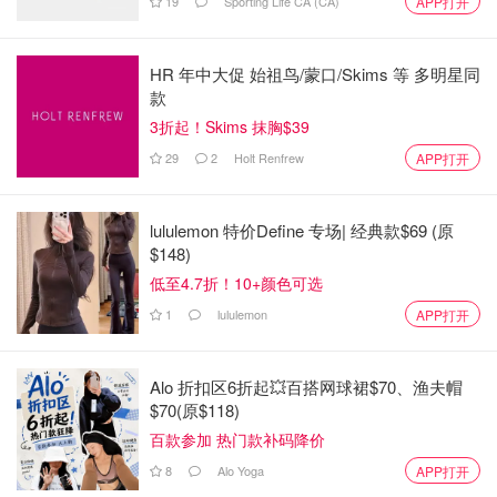
19
Sporting Life CA (CA)
APP打开
篮球
篮球
3x3篮球
HR 年中大促 始祖鸟/蒙口/Skims 等 多明星同
拳击
款
3折起！Skims 抹胸$39
霹雳舞
29
2
Holt Renfrew
APP打开
静水竞速
皮划艇
激流回旋
lululemon 特价Define 专场| 经典款$69 (原
$148)
自由式小轮车
低至4.7折！10+颜色可选
小轮车竞速
1
lululemon
APP打开
自行车
山地自行车
公路自行车
Alo 折扣区6折起💥百搭网球裙$70、渔夫帽
场地自行车
$70(原$118)
盛装舞步
百款参加 热门款补码降价
马术
三项赛
8
Alo Yoga
APP打开