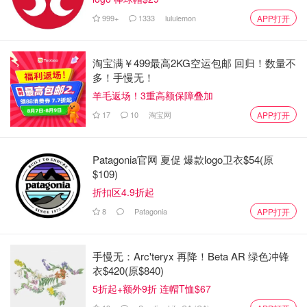
2024年巴黎奥运会新增
霹雳舞、滑板、攀岩和冲浪
四个大
999+
1333
lululemon
APP打开
项！
2024巴黎奥运会项目
淘宝满￥499最高2KG空运包邮 回归！数量不
多！手慢无！
大项目
分项
羊毛返场！3重高额保障叠加
17
10
淘宝网
游泳
APP打开
马拉松游泳
水上运动
跳水
Patagonia官网 夏促 爆款logo卫衣$54(原
$109)
水球
折扣区4.9折起
花样游泳
8
Patagonia
APP打开
射箭
手慢无：Arc'teryx 再降！Beta AR 绿色冲锋
田径
衣$420(原$840)
羽毛球
5折起+额外9折 连帽T恤$67