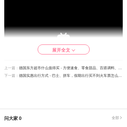
展开全文
上一篇：
德国东方超市什么值得买 - 方便速食、零食甜品、百搭调料、冷冻食品推荐
下一篇：
德国实惠出行方式 - 巴士、拼车，假期出行买不到火车票怎么办？
巴黎奥运会门票
问大家
0
全部
4 月 17 日东部凌晨4点，奥运会和残奥会即将发售最后一轮
门票，总共超25万张！所有运动项目都将打折，50门票售