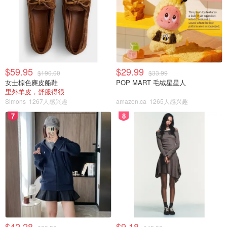
排球
排球
沙滩排球
举重
$59.95
$29.99
自由式
$190.00
$33.99
摔跤
女士棕色麂皮船鞋
POP MART 毛绒星星人
古典式
里外羊皮，舒服得很
Simons
1267人感兴趣
amazon.ca
1265人感兴趣
2024巴黎奥运会场馆
7
8
2024年巴黎奥运会主要会在以下的地方举办：
法兰西体育场/Stade de France：开幕式、闭幕式和田
径项目
巴黎贝尔西体育馆/Stade Paris Bercy：篮球、柔道
战神广场/Champ de Mars：沙滩排球
塞纳河/La Seine：游泳、铁人三项
$42.28
$9.18