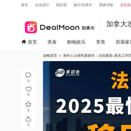
首页
点击排行
抢好货
银行/信用卡
商家导航
全民热
加拿大
首页
美食
购物娱乐
变美
房屋家
攻略首页
海外人士移民新路径：法语通道+真实工作
0
0
0
0