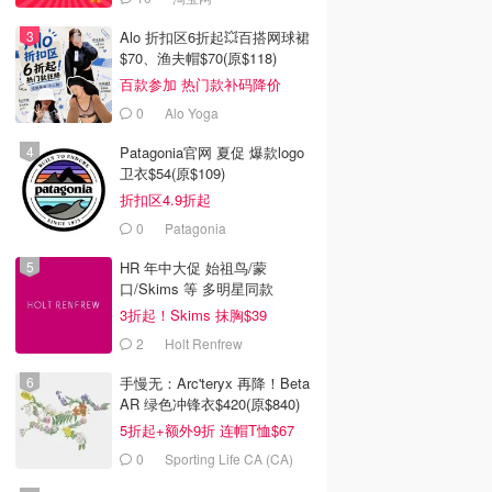
Alo 折扣区6折起💥百搭网球裙
$70、渔夫帽$70(原$118)
百款参加 热门款补码降价
0
Alo Yoga
Patagonia官网 夏促 爆款logo
卫衣$54(原$109)
折扣区4.9折起
0
Patagonia
HR 年中大促 始祖鸟/蒙
口/Skims 等 多明星同款
3折起！Skims 抹胸$39
2
Holt Renfrew
手慢无：Arc'teryx 再降！Beta
AR 绿色冲锋衣$420(原$840)
5折起+额外9折 连帽T恤$67
0
Sporting Life CA (CA)