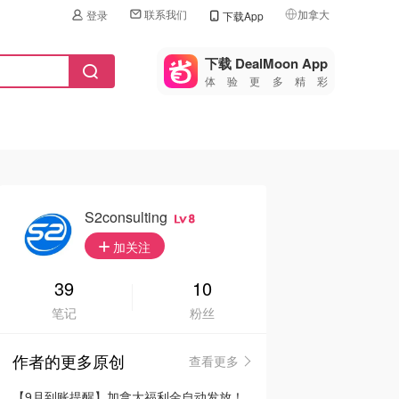
联系我们
加拿大
登录
下载App
🇺🇸
美国
下载 DealMoon App
体验更多精彩
🇨🇳
中国
🇨🇦
加拿大
🇬🇧
英国
🇩🇪
德国
S2consulting
8
🇫🇷
加关注
法国
🇮🇹
39
10
意大利
笔记
粉丝
🇦🇺
澳洲
作者的更多原创
查看更多
🇳🇿
新西兰
【9月到账提醒】加拿大福利金自动发放！