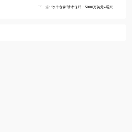
下一篇:
“吹牛老爹”请求保释：5000万美元+居家监禁换取自由