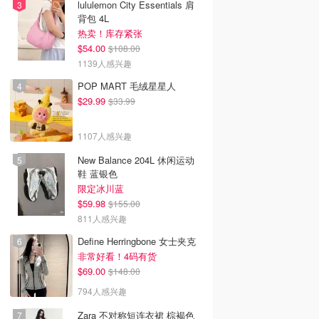
lululemon City Essentials 肩
背包 4L
热卖！库存紧张
$54.00
$108.00
1139人感兴趣
POP MART 毛绒星星人
$29.99
$33.99
1107人感兴趣
New Balance 204L 休闲运动
鞋 蓝银色
限定冰川蓝
$59.98
$155.00
811人感兴趣
Define Herringbone 女士夹克
非常好看！4码有货
$69.00
$148.00
794人感兴趣
Zara 不对称短连衣裙 棕褐色