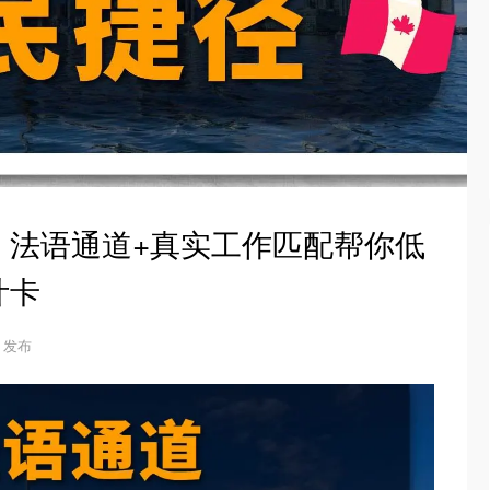
：法语通道+真实工作匹配帮你低
叶卡
30 发布