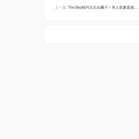
上一篇:
The Bay租约又出幺蛾子！华人富豪直接找法官"告御状"，反被严厉警告！