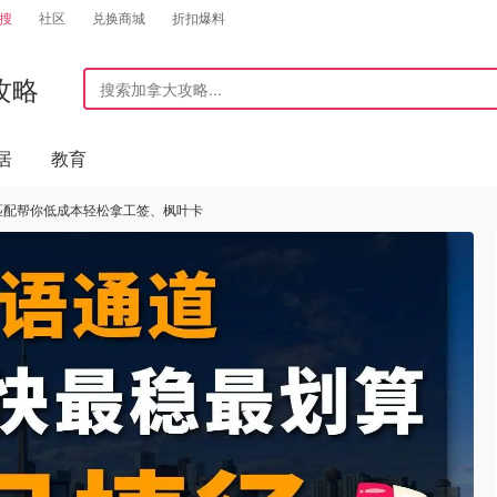
搜
社区
兑换商城
折扣爆料
攻略
居
教育
匹配帮你低成本轻松拿工签、枫叶卡