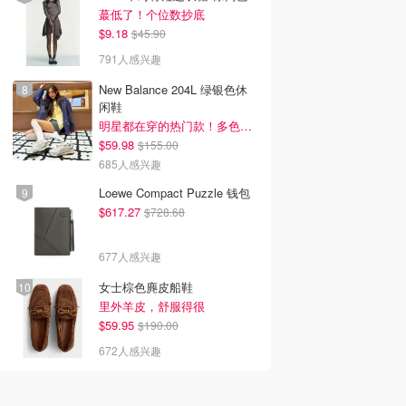
蕞低了！个位数抄底
$9.18
$45.90
791人感兴趣
New Balance 204L 绿银色休
闲鞋
明星都在穿的热门款！多色可选 3.8折
$59.98
$155.00
685人感兴趣
Loewe Compact Puzzle 钱包
$617.27
$728.68
677人感兴趣
女士棕色麂皮船鞋
里外羊皮，舒服得很
$59.95
$190.00
672人感兴趣