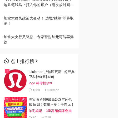
这几笔钱马上打入你的账户（附发放时间
表）
加拿大移民政策大变动！ 边境“续签”即将取
消！
加拿大央行又降息！专家警告加元可能再爆
跌
点击排行榜
lululemon 折扣区更新 | 超经典
卫衣$69(原$128)
logo 棒球帽$29
1333
lululemon
淘宝满￥499最高2KG空运包
邮 回归！数量不多！手慢无！
羊毛返场！3重高额保障叠加
10
淘宝网