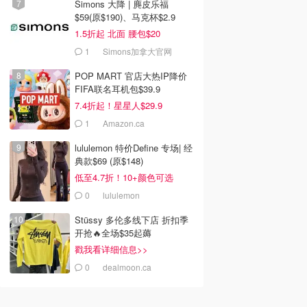
Simons 大降 | 麂皮乐福
$59(原$190)、马克杯$2.9
1.5折起 北面 腰包$20
1
Simons加拿大官网
POP MART 官店大热IP降价
FIFA联名耳机包$39.9
7.4折起！星星人$29.9
1
Amazon.ca
lululemon 特价Define 专场| 经
典款$69 (原$148)
低至4.7折！10+颜色可选
0
lululemon
Stüssy 多伦多线下店 折扣季
开抢🔥全场$35起薅
戳我看详细信息>>
0
dealmoon.ca