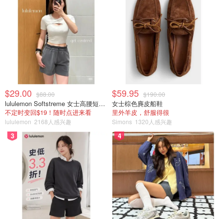
字货币市场的投资者的焦点。
专业提示：对于加密货币交易的新手，可以考虑从小额投资
开始，并利用 hibit.com 等提供教育资源和个性化支持的平
台。
当前 XRP 价格和 CAD 趋势
$29.00
$59.95
根据最新数据，XRP 的价格波动显著，目前交易价格约为
$88.00
$190.00
lululemon Softstreme 女士高腰短裤 10cm
女士棕色麂皮船鞋
2.11 加元。这意味着过去 24 小时内下跌了约 2.59%。尽管
不定时变回$19！随时点进来看
里外羊皮，舒服得很
出现下跌，但 XRP 的表现仍然引人注目，尤其是在更广泛
lululemon
2168人感兴趣
Simons
1320人感兴趣
的加密货币市场背景下，比特币最近创下了 108,000 加元的
3
4
历史新高。比特币价格的飙升对整个市场产生了连锁反应，
导致投资者对 XRP 等山寨币的兴趣增加。
在加拿大市场，XRP 的价格与加密货币投资的整体情绪密
切相关。例如，虽然比特币表现出明显的看涨势头，但
XRP 也因其旨在促进跨境支付的数字资产的独特定位而受
到关注。Ripple 推出的与美元挂钩的稳定币 RLUSD 进一步