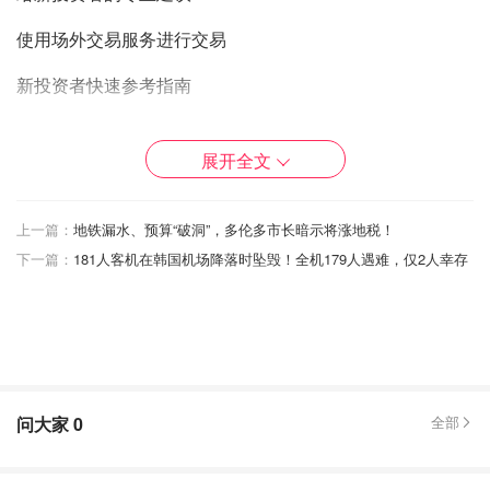
使用场外交易服务进行交易
新投资者快速参考指南
加拿大加密货币的监管环境
展开全文
加拿大加密货币法规概述
法规对 XRP 和 Ripple 的影响
上一篇：
地铁漏水、预算“破洞”，多伦多市长暗示将涨地税！
下一篇：
181人客机在韩国机场降落时坠毁！全机179人遇难，仅2人幸存
加密货币立法的未来
政府支持和举措
投资者面临的监管挑战
法规进一步阅读
问大家
0
全部
结论