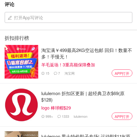
面对加密货币的波动，无论你是渴望交易、在交易过程中遇
评论
到困难，还是担心成为骗局的受害者，hibit.com 的线下
打开App写评论
OTC 服务都可以根据你的个人需求提供面对面的解决方
案。Hibit.com 不仅提供加密货币交易服务、骗局识别和咨
询，还为那些希望参与交易但觉得学习操作技能（例如如何
折扣排行榜
创建钱包）过于繁琐的人提供线下代理交易服务。hibit.com
作为一家拥有实体店运营的官方认证、授权和持牌机构，是
淘宝满￥499最高2KG空运包邮 回归！数量不
多！手慢无！
加拿大极少数受监管的实体之一。Hibit.com 非常重视其服
羊毛返场！3重高额保障叠加
务质量。
15
7
淘宝网
APP打开
介绍
加拿大市场的 XRP 和 Ripple 概述
lululemon 折扣区更新 | 超经典卫衣$69(原
$128)
XRP 是与 Ripple 相关的数字资产，它在加拿大市场获得了
logo 棒球帽$29
极大的关注，因为它在投资者和金融机构中越来越受欢迎。
999+
1333
lululemon
APP打开
根据最近的报道，XRP 的交易价格约为 2.11 加元，在特定
时期内下跌了 2.59%。虽然这一下跌引人注目，但并没有掩
盖 XRP 价格波动的整体趋势，尤其是在数字货币领域的最
lululemon 男士特价鞋子专场| 运动鞋$119(原