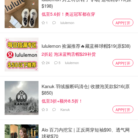
$198)
新发展之后。
低至5.6折！奥运冠军都在穿
在加拿大，Ripple 的技术充当了跨境支付的桥梁，这对于
1
lululemon
APP打开
希望提高交易效率的银行和金融机构尤其有吸引力。Ripple
的平台支持近乎即时的交易，减少了传统银行业务所需的时
间和成本。随着加拿大各大银行的持续关注，XRP 在这些
lululemon 捡漏推荐🔥藏蓝棒球帽$19(原$38)
领域的应用潜力巨大。
2折起 泡沫蓝鸭舌帽$29补货
24
5
lululemon
APP打开
在分析瑞波币以加元 (CAD) 计价的价格时，可以发现外部
因素（包括监管发展和市场趋势）起着至关重要的作用。例
如，最近比特币价格飙升至 108,000 美元以上的历史新高，
Kanuk 羽绒服断码清仓| 收腰泡芙款$216(原
对包括 XRP 在内的山寨币产生了连锁反应。比特币和 XRP
$850)
价格之间的相关性表明，市场对比特币的情绪可以显著影响
低至3折+额外8.5折！
XRP 在加拿大市场的表现。
3
Kanuk
APP打开
在XRP 价格预测方面，分析师持乐观态度。鉴于其近期的
表现以及 Ripple 技术的日益普及，许多专家认为 XRP 可能
Alo 百刀内挖宝 | 正反两穿短袖$90、透气网
会在未来几个月内复苏。促成这种乐观情绪的因素包括加拿
球裙$70