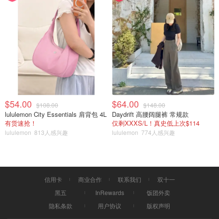
素上。关键因素包括市场情绪、监管新闻、金融机构的采用
率以及影响更广泛加密货币格局的宏观经济因素。例如，如
果比特币的价格继续飙升，可能会导致 XRP 的流动性和投
资增加，从而推高其价格。
在您应对复杂的加密货币交易时，获得可靠的支持至关重
要。这就是 Hibit.com 发挥作用的地方。面对加密货币的波
动性，无论您是渴望交易、在交易过程中遇到困难，还是担
心成为骗局的受害者，hibit.com 的线下 OTC 服务都可以根
$54.00
$64.00
$108.00
$148.00
据您的个人需求提供面对面的解决方案。Hibit.com 不仅提
lululemon City Essentials 肩背包 4L
Daydrift 高腰阔腿裤 常规款
有货速抢！
仅剩XXXS/L！真史低上次$114
供加密货币交易服务、骗局识别和咨询，还为那些希望参与
lululemon
813人感兴趣
lululemon
774人感兴趣
交易但发现学习操作技能（例如如何创建钱包）过于繁琐的
人提供线下代理交易服务。作为一家拥有实体店运营的官方
认证、授权和许可的机构，hibit.com 是加拿大极少数受监
管的实体之一，非常重视其服务质量。欲了解更多信息，请
信用卡
商业合作
联系我们
双十一
访问Hibit.com。
黑五
InRewards
饭团外卖
隐私条款
用户协议
版权声明
专家提示：请结合比特币的走势来监控 XRP 的价格趋势，