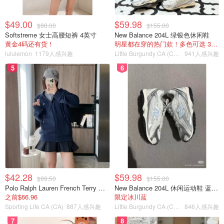
提升了 XRP 在生态系统中的声誉。这种稳定性对于警惕波
动并寻求可靠回报的加拿大投资者尤其有吸引力。
$49.00
$59.98
$88.00
$155.00
Softstreme 女士高腰短裤 4英寸
New Balance 204L 绿银色休闲鞋
跟踪 XRP 以加元计价的价格趋势可以发现，本月初，XRP
黄金4码还有货！
明星都在穿的热门款！多色可选 3.8折
lululemon
1179人感兴趣
Little Burgundy CA (CA）
941人感兴趣
价格创下了 7 年来的新高，达到 2.82 加元。自 2018 年以
5
6
来，数字资产市场经历了一段较长的相对停滞期，而此次飙
升凸显了数字资产市场整体复苏和增长的趋势。市场目前的
看涨阶段鼓励许多投资者将 XRP 视为一种可行的资产，尤
其是考虑到其历史表现以及金融机构越来越多地采用
Ripple 技术。
对于那些考虑未来投资的人来说，目前的趋势表明还有进一
步增长的潜力。分析师表示，如果 XRP 继续保持上涨趋
势，价格可能会创下新高，有可能超过 3.00 加元大关，尤
$42.28
$59.98
$89.50
$155.00
其是如果整个加密货币市场保持势头的话。然而，必须谨慎
Polo Ralph Lauren French Terry 女童连帽卫衣 7-16码
New Balance 204L 休闲运动鞋 蓝银色
对待这些预测，因为加密货币市场以波动性著称。
之前$66.96
限定冰川蓝
Sporting Life CA (CA)
887人感兴趣
Little Burgundy CA (CA）
846人感兴趣
关于 XRP 价格趋势的常见问题通常集中在影响其波动的因
7
8