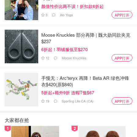
大监管的明确性，这可能会鼓励机构投资和加密货币的零售
颜值性价比两不误！折扣款6折起
交易。此外，随着越来越多的金融机构探索数字货币，XRP
3
Alo Yoga
APP打开
可能会成为跨境交易的首选，从而进一步推高其价格。
对于加拿大的交易者和投资者来说，了解如何驾驭波动的加
Moose Knuckles 部分再降 | 魏大勋同款夹克
密货币市场至关重要。面对加密货币的波动，无论您是渴望
$237
交易，还是在交易过程中遇到困难，或担心成为骗局的受害
6折起！羽绒服低至$270
者，hibit.com的线下 OTC 服务都可以根据您的个人需求提
12
Moose Knuckles
APP打开
供面对面的解决方案。Hibit.com 不仅提供加密货币交易服
务、骗局识别和咨询，还为那些希望参与交易但发现学习操
手慢无：Arc'teryx 再降！Beta AR 绿色冲锋
作技能（例如，如何创建钱包）过于繁琐的人提供线下代理
衣$420(原$840)
交易服务。作为一家官方认证、授权和持牌的拥有实体店运
5折起+额外9折 连帽T恤$67
营的机构，hibit.com 是加拿大极少数受监管的实体之一，
19
Sporting Life CA (CA)
APP打开
非常重视其服务质量。
综上所述，XRP 在加拿大市场的表现反映了技术进步、市
大家都在抢
场情绪和监管发展的综合作用。随着加密货币格局的不断发
1
2
展，XRP 脱颖而出，成为重要的参与者，成为寻求进入数