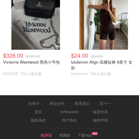
$328.00
$24.00
$395.00
$64.00
Vivienne Westwood 黑色小号包
lululemon Align 高腰短裤 8英寸 女
款
SSENSE
794人感兴趣
lululemon
766人感兴趣
信用卡
商业合作
联系我们
双十一
黑五
InRewards
饭团外卖
隐私条款
用户协议
版权声明
触屏版
电脑版
下载App