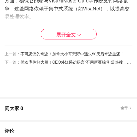
方面，确保它能够与Visa和MasterCard等传统支付网络竞
争，这些网络依赖于集中式系统（如VisaNet），以提高交
易处理效率。
而比特币依赖于一个去中心化的网络，每一笔交易都必须通
展开全文
过其他节点的验证，达到共识，采用的是工作量证明机制。
目前，比特币的交易处理能力约为每秒7笔交易，每个区块
确认时间为10分钟，通常包含约3,347笔交易。
上一篇：
不可思议的奇迹！加拿大小哥荒野中迷失50天后奇迹生还！
下一篇：
优衣库你好大胆！CEO外媒采访扬言“不用新疆棉”引爆热搜，看外交部霸气回应！
这种账本管理方式有着显著的影响：
随着比特币的普及，交易费用将会上升。
比特币矿工将优先处理高价值的交易，导致当需求增加时，
交易拥堵。
问大家
0
全部
如果比特币成为广泛使用的支付方式，交易费用的上升可能
会阻碍它作为"日常货币"的功能，因为理想的"日常货币"应
该具备最小的交易摩擦。
评论