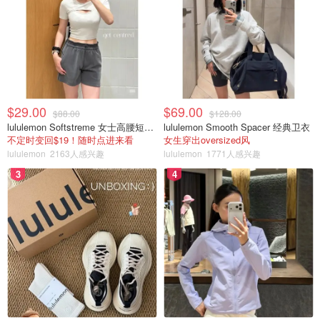
包，包括硬件钱包、软件钱包和移动钱包。这些钱包对于保
护你的私钥和确保加密货币安全非常重要。
最佳加密货币交易所加拿大：选择最佳的加密货币交易所意
味着选择低费用、高流动性和支持广泛加密货币的交易平
台。寻找受监管的交易所，并提供强大客户支持，使其成为
$29.00
$69.00
$88.00
$128.00
新手和经验丰富的交易者理想的选择。
lululemon Softstreme 女士高腰短裤 10cm
lululemon Smooth Spacer 经典卫衣
不定时变回$19！随时点进来看
女生穿出oversized风
结论：
比特币分叉和数字货币的未来随着比特币的不断发
lululemon
2163人感兴趣
lululemon
1771人感兴趣
展，未来硬分叉的可能性仍然是一个备受争议的话题。虽然
3
4
硬分叉带来了新的机会，但它们也对网络的稳定性和安全性
提出了挑战。随着像闪电网络这样的可扩展性解决方案的崛
起，加密货币的未来仍然充满希望，但要避免网络的碎片
化，这一过程需要精心管理。
作为加拿大的投资者，无论你是想了解如何在加拿大购买比
特币，还是寻找最佳的加密货币交易所，了解加密货币市场
的变化至关重要。加密货币的世界仍然年轻，其全部潜力尚