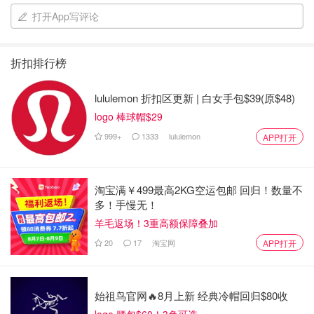
扩大区块大小能解决这个问题吗？一个明显的解决方案是增
打开App写评论
加区块大小，但这带来了新的挑战。更大的区块将需要更多
的计算能力和存储空间，从而导致网络的集中化。比特币硬
折扣排行榜
分叉在这一问题上尤为关注。例如，2015年8月，Mike
Hearn推出了比特币XT，作为比特币核心的分叉，旨在将区
lululemon 折扣区更新 | 白女手包$39(原$48)
块大小从1MB增加到8MB，计划每两年翻倍。然而，由于矿
logo 棒球帽$29
工支持不足，未能达到激活阈值，最终比特币XT分叉失
999+
1333
lululemon
APP打开
败。
比特币现金及其他分叉的崛起像比特币现金（BCH）这样
的比特币分叉应运而生，旨在解决区块大小的问题。比特币
淘宝满￥499最高2KG空运包邮 回归！数量不
多！手慢无！
现金于2017年8月推出，将区块大小上限提高至32MB，并
羊毛返场！3重高额保障叠加
迅速成为最成功的比特币分叉之一。BCH的市值为72.6亿美
元，至今仍是受欢迎的比特币替代币。
20
17
淘宝网
APP打开
然而，比特币现金的成功也催生了它自己的分叉：比特币
SV（BSV），由澳大利亚企业家Craig Wright推出。Wright
始祖鸟官网🔥8月上新 经典冷帽回归$80收
自称是比特币的创始人中本聪，但因涉嫌欺诈而面临批评和