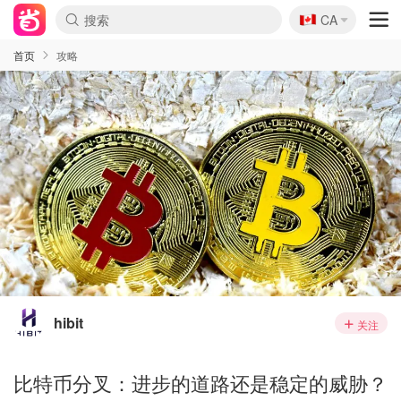
🇨🇦
CA
首页
攻略
hibit
关注
比特币分叉：进步的道路还是稳定的威胁？