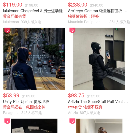
$119.00
$238.00
未完全实现，但通过正确的指导和支持，用户可以自信地在
$198.00
$340.00
lululemon Chargefeel 3 男士运动鞋
Arc'teryx Gamma 轻量连帽卫衣 女款
这个领域中航行。
黄金码都有货
锦葵紫首折！蹲补
lululemon
939人感兴趣
Mountain Equipment Company
861人感兴趣
广告
：面对加密货币的波动？了解更多关于
Hibit.com
的
5
6
安全加密货币交易和专家咨询服务。 访问Hibit.com获取量
身定制的服务。
移民加拿大
加拿大吃喝玩乐
$53.99
$93.75
$109.00
$125.00
Unity Fitz Uprisal 抓绒卫衣
Aritzia The SuperStuff Puff Vest 轻盈亮面马甲
黄金码还在！氛围感之神
2xs有货 轻便不压身
Patagonia
848人感兴趣
Aritzia
807人感兴趣
7
8