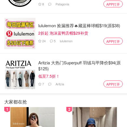
险。硬分叉常常导致网络碎片化，可能会降低哈希算力，增
8
Patagonia
APP打开
加51%攻击的风险。如果比特币网络遭遇成功的攻击，将削
弱其安全性，甚至使其面临进一步的剥削。
lululemon 捡漏推荐🔥藏蓝棒球帽$19(原$38)
为了确保比特币继续作为可靠的货币使用，必须保持其核心
2折起 泡沫蓝鸭舌帽$29补货
特性，并确保网络的安全。因此，比特币矿工更倾向于加强
24
5
lululemon
APP打开
安全性，而不是单纯追求创新。由于比特币的哈希率是其价
值和安全性的关键因素，任何显著的下降都可能产生不利影
响。
Aritzia 大热门Superpuff 羽绒马甲降价$94(原
$125)
加拿大的加密货币市场：快速增长对于那些希望在加拿大交
低至7.5折！
易数字货币的人来说，了解如何购买比特币和其他加密货币
7
Aritzia
变得尤为重要。加拿大已成为加密货币爱好者的中心，许多
APP打开
交易所提供访问数字货币的服务。加拿大一些最佳的加密货
币交易所，提供低手续费、高流动性和丰富的加密货币支
大家都在抢
持，使得买入比特币变得更加容易。
1
2
加拿大的加密钱包：在交易加密货币时，拥有一个安全的钱
包来存储你的资产至关重要。加拿大有各种类型的加密钱