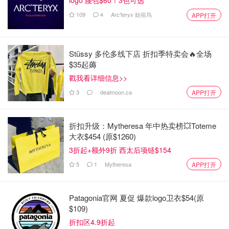
logo 腰包$60！3色可选
法律诉讼。尽管如此，比特币SV在市场上仍占据了一席之
109
4
Arc'teryx 始祖鸟
APP打开
地。
SegWit方案：软分叉的解决之道尽管硬分叉和可扩展性解
Stüssy 多伦多线下店 折扣季特卖会🔥全场
决方案，如SegWit和闪电网络，带来了争议，比特币在可
$35起薅
扩展性方面已取得了显著进展。SegWit（隔离见证）于
戳我看详细信息>>
2017年8月推出，它将交易签名与交易数据分离，实际上增
3
dealmoon.ca
APP打开
加了区块大小。此外，SegWit还启用了比特币的第二层扩
展解决方案——闪电网络（LN），通过离线通道路由支
付，实现更快速的交易。
折扣升级：Mytheresa 年中热卖榜💥Toteme
大衣$454 (原$1260)
闪电网络为比特币提供了一种无摩擦的扩展解决方案，通过
3折起+额外9折 西太后项链$154
引入Schnorr签名，它还支持原子多路径支付（AMP），即
5
1
Mytheresa
APP打开
将大额支付分拆成多个小额支付，从而提高效率。闪电网络
被认为是比特币可扩展性问题最有前景的解决方案之一。
Patagonia官网 夏促 爆款logo卫衣$54(原
安全风险和网络漏洞尽管硬分叉和可扩展性解决方案，如
$109)
SegWit和闪电网络，提供了希望，但它们也带来了安全风
折扣区4.9折起