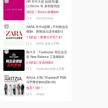
HR 年中大促 始祖鸟/蒙
口/Skims 等 多明星同款
3折起！Skims 抹胸$39
2
Holt Renfrew
ZARA 年中4连降 | 不对称连衣
裙$9、拼接波点连衣裙$13
1.6折起！莱赛尔羊毛T $7
0
ZARA 加拿大官网
限今天：Footlocker 周五会员
促 New Balance 工装裤$20
2.4折起+至高得$50
0
Footlocker加拿大官网
Aritzia 大热门Superpuff 羽绒
马甲降价$94(原$125)
低至7.5折！
0
Aritzia