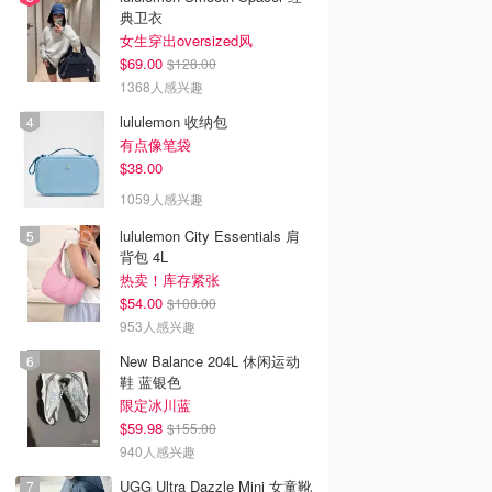
典卫衣
女生穿出oversized风
$69.00
$128.00
1368人感兴趣
lululemon 收纳包
有点像笔袋
$38.00
1059人感兴趣
lululemon City Essentials 肩
背包 4L
热卖！库存紧张
$54.00
$108.00
953人感兴趣
New Balance 204L 休闲运动
鞋 蓝银色
限定冰川蓝
$59.98
$155.00
940人感兴趣
UGG Ultra Dazzle Mini 女童靴