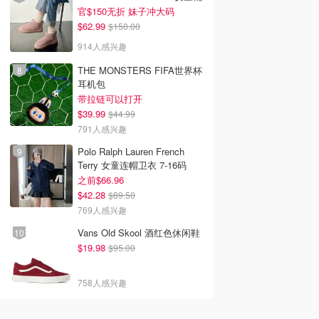
官$150无折 妹子冲大码
$62.99
$150.00
914人感兴趣
THE MONSTERS FIFA世界杯
耳机包
带拉链可以打开
$39.99
$44.99
791人感兴趣
Polo Ralph Lauren French
Terry 女童连帽卫衣 7-16码
之前$66.96
$42.28
$89.50
769人感兴趣
Vans Old Skool 酒红色休闲鞋
$19.98
$95.00
758人感兴趣