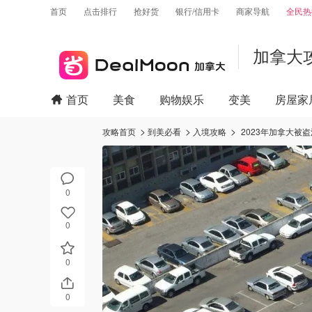
首页
点击排行
抢好货
银行/信用卡
商家导航
全民热
加拿大
首页
美食
购物娱乐
变美
房屋家
攻略首页
到美必看
入境攻略
2023年加拿大被
0
0
0
0