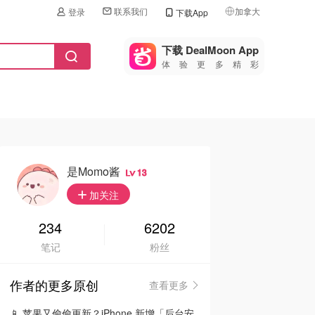
联系我们
加拿大
登录
下载App
🇺🇸
美国
下载 DealMoon App
体验更多精彩
🇨🇳
中国
🇨🇦
加拿大
🇬🇧
英国
🇩🇪
德国
是momo酱
13
🇫🇷
加关注
法国
🇮🇹
234
6202
意大利
笔记
粉丝
🇦🇺
澳洲
作者的更多原创
查看更多
🇳🇿
新西兰
📱 苹果又偷偷更新？iPhone 新增「后台安