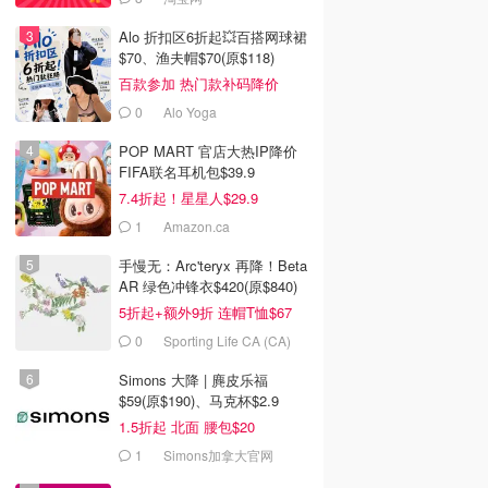
Alo 折扣区6折起💥百搭网球裙
$70、渔夫帽$70(原$118)
百款参加 热门款补码降价
0
Alo Yoga
POP MART 官店大热IP降价
FIFA联名耳机包$39.9
7.4折起！星星人$29.9
1
Amazon.ca
手慢无：Arc'teryx 再降！Beta
AR 绿色冲锋衣$420(原$840)
5折起+额外9折 连帽T恤$67
0
Sporting Life CA (CA)
Simons 大降 | 麂皮乐福
$59(原$190)、马克杯$2.9
1.5折起 北面 腰包$20
1
Simons加拿大官网