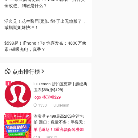
全改进」到底是什么？
活久见！花生酱届顶流Jif终于出无糖版了，
减脂期姐妹快冲！
$599起！iPhone 17e 惊喜发布：4800万像
素+磁吸充电，真香？
点击排行榜
lululemon 折扣区更新 | 超经典
卫衣$69(原$128)
logo 棒球帽$29
1333
lululemon
淘宝满￥499最高2KG空运包
邮 回归！数量不多！手慢无！
羊毛返场！3重高额保障叠加
8
淘宝网