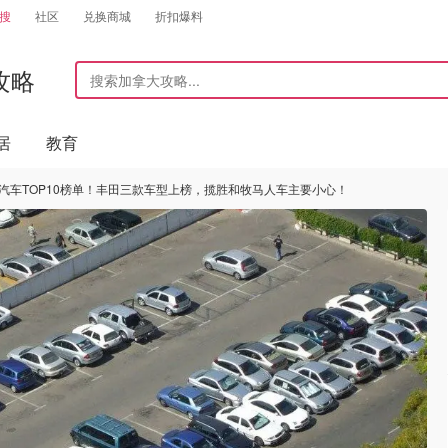
搜
社区
兑换商城
折扣爆料
攻略
居
教育
盗汽车TOP10榜单！丰田三款车型上榜，揽胜和牧马人车主要小心！