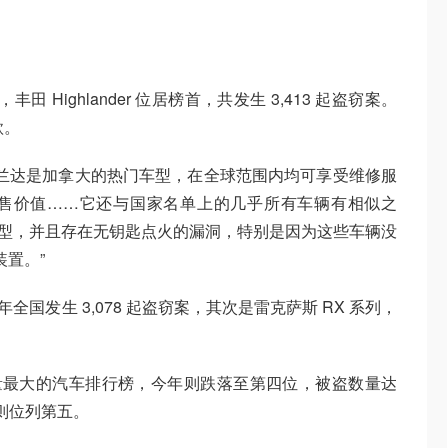
n称，丰田 Highlander 位居榜首，共发生 3,413 起盗窃案。
款。
丰田汉兰达是加拿大的热门车型，在全球范围内均可享受维修服
售价值……它还与国家名单上的几乎所有车辆有相似之
的车型，并且存在无钥匙点火的漏洞，特别是因为这些车辆没
装置。”
年全国发生 3,078 起盗窃案，其次是雷克萨斯 RX 系列，
盗量最大的汽车排行榜，今年则跌落至第四位，被盗数量达
4 则位列第五。