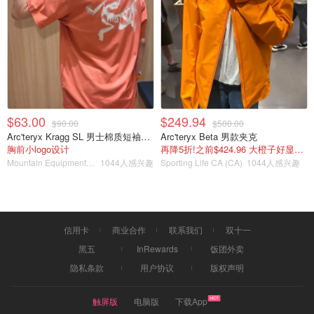
$63.00
$249.94
$90.00
$500.00
Arc'teryx Kragg SL 男士棉质短袖T恤
Arc'teryx Beta 男款夹克
胸前小logo设计
再降5折!之前$424.96 大橙子好显白 蹲补
Mountain Equipment Company
1044人感兴趣
Sporting Life CA (CA)
1044人感兴趣
信用卡
商业合作
联系我们
双十一
黑五
InRewards
饭团外卖
隐私条款
用户协议
版权声明
触屏版
电脑版
下载App