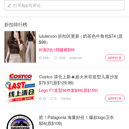
打开App写评论
折扣排行榜
lululemon 折扣区更新 | 奶茶色牛角包$74 (原
$98）
封面2合1阔腿裤$99
999+
1333
lululemon
APP打开
Costco 清仓上新🔥超火米菲造型儿童沙发
$79.97(原$129.99)
Lego F1造型36件套$99(原$159)
20
3
Costco
APP打开
抢！Patagonia 海量好价！爆款logo卫衣
$54(原$109)