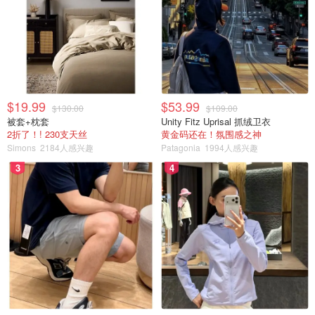
$19.99
$53.99
$130.00
$109.00
被套+枕套
Unity Fitz Uprisal 抓绒卫衣
2折了！! 230支天丝
黄金码还在！氛围感之神
Simons
2184人感兴趣
Patagonia
1994人感兴趣
3
4