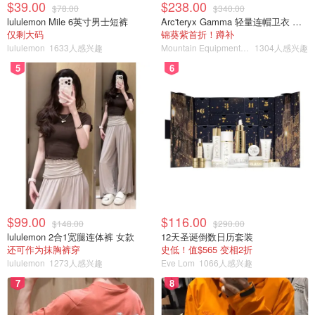
$39.00
$238.00
$78.00
$340.00
lululemon Mile 6英寸男士短裤
Arc'teryx Gamma 轻量连帽卫衣 女款
仅剩大码
锦葵紫首折！蹲补
lululemon
1633人感兴趣
Mountain Equipment Company
1304人感兴趣
5
6
$99.00
$116.00
$148.00
$290.00
lululemon 2合1宽腿连体裤 女款
12天圣诞倒数日历套装
还可作为抹胸裤穿
史低！值$565 变相2折
lululemon
1273人感兴趣
Eve Lom
1066人感兴趣
7
8