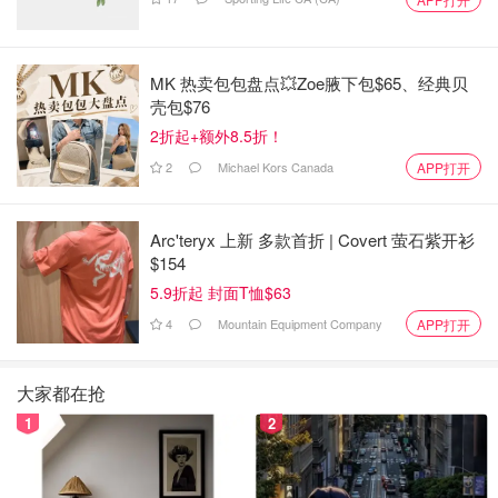
MK 热卖包包盘点💥Zoe腋下包$65、经典贝
壳包$76
2折起+额外8.5折！
2
Michael Kors Canada
APP打开
Arc'teryx 上新 多款首折 | Covert 萤石紫开衫
$154
5.9折起 封面T恤$63
4
Mountain Equipment Company
APP打开
大家都在抢
1
2