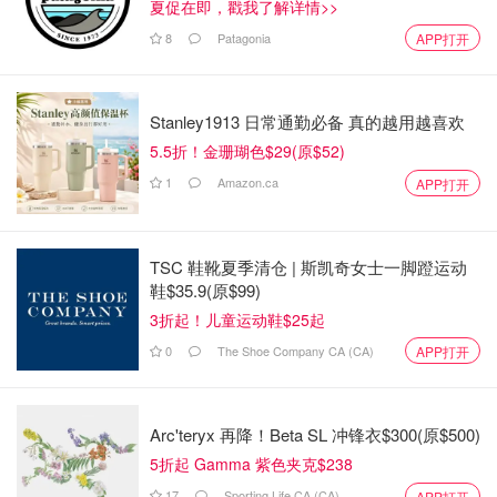
夏促在即，戳我了解详情>>
8
Patagonia
APP打开
Stanley1913 日常通勤必备 真的越用越喜欢
5.5折！金珊瑚色$29(原$52)
1
Amazon.ca
APP打开
TSC 鞋靴夏季清仓 | 斯凯奇女士一脚蹬运动
鞋$35.9(原$99)
3折起！儿童运动鞋$25起
0
The Shoe Company CA (CA)
APP打开
Arc'teryx 再降！Beta SL 冲锋衣$300(原$500)
5折起 Gamma 紫色夹克$238
17
Sporting Life CA (CA)
APP打开