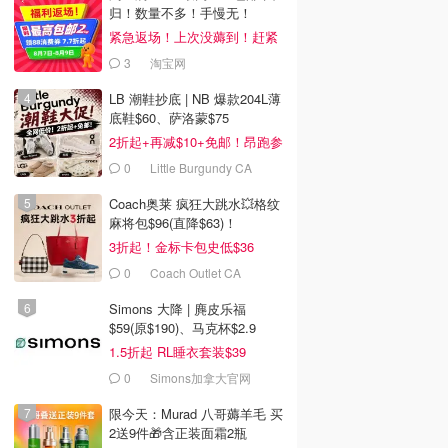
归！数量不多！手慢无！
紧急返场！上次没薅到！赶紧
冲
3
淘宝网
LB 潮鞋抄底 | NB 爆款204L薄
底鞋$60、萨洛蒙$75
2折起+再减$10+免邮！昂跑参
加
0
Little Burgundy CA
(CA）
Coach奥莱 疯狂大跳水💥格纹
麻将包$96(直降$63)！
3折起！金标卡包史低$36
0
Coach Outlet CA
Simons 大降 | 麂皮乐福
$59(原$190)、马克杯$2.9
1.5折起 RL睡衣套装$39
0
Simons加拿大官网
限今天：Murad 八哥薅羊毛 买
2送9件🎁含正装面霜2瓶