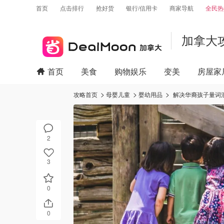
首页
点击排行
抢好货
银行/信用卡
商家导航
全民热
加拿大
首页
美食
购物娱乐
变美
房屋家
攻略首页
母婴儿童
婴幼用品
解决华裔孩子量词
2
3
0
0