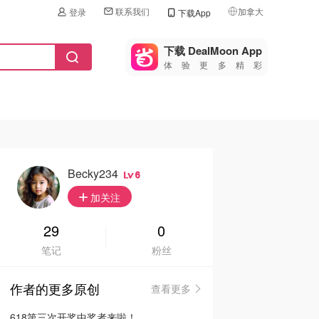
联系我们
加拿大
登录
下载App
🇺🇸
美国
下载 DealMoon App
体验更多精彩
🇨🇳
中国
🇨🇦
加拿大
🇬🇧
英国
🇩🇪
德国
Becky234
6
🇫🇷
加关注
法国
🇮🇹
29
0
意大利
笔记
粉丝
🇦🇺
澳洲
作者的更多原创
查看更多
🇳🇿
新西兰
618第三次开奖中奖者来啦！