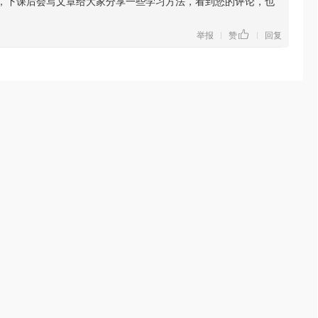
，下课后会写文章给大家分享一些学习方法，看到您的评论，也
举报
赞
回复
|
|