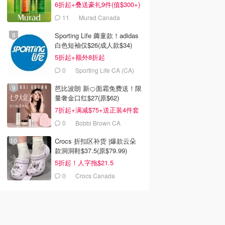
6折起+叠送豪礼9件(值$300+)
11
Murad Canada
Sporting Life 薅童款！adidas
白色短袖仅$26(成人款$34)
5折起+额外8折起
0
Sporting Life CA (CA)
芭比波朗 新🍊面霜免费送！限
量奢金口红$27(原$62)
7折起+满减$75+送正装4件套
0
Bobbi Brown CA
Crocs 折扣区补货 |爆款云朵
款洞洞鞋$37.5(原$79.99)
5折起！人字拖$21.5
0
Crocs Canada