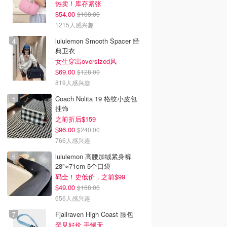
热卖！库存紧张
$54.00
$108.00
1215人感兴趣
lululemon Smooth Spacer 经
典卫衣
女生穿出oversized风
$69.00
$128.00
819人感兴趣
Coach Nolita 19 格纹小皮包
挂饰
之前折后$159
$96.00
$240.00
766人感兴趣
lululemon 高腰加绒紧身裤
28"≈71cm 5个口袋
码全！史低价，之前$99
$49.00
$168.00
656人感兴趣
Fjallraven High Coast 腰包
罕见好价 手慢无