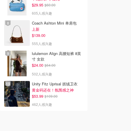
$29.95
$60.00
605人感兴趣
Coach Ashton Mini 单肩包
上新
$139.00
555人感兴趣
lululemon Align 高腰短裤 8英
寸 女款
$24.00
$64.00
502人感兴趣
Unity Fitz Uprisal 抓绒卫衣
黄金码还在！氛围感之神
$53.99
$109.00
462人感兴趣