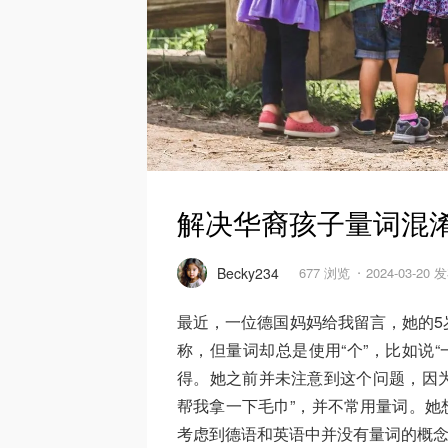
解决华裔孩子量词混
Becky234
677 浏览
2024-03-20 
最近，一位德国妈妈给我留言，她的5
称，但量词却总是使用“个”，比如说“
得。她之前并未注意到这个问题，因为
帮我拿一下毛巾”，并不常用量词。她
考虑到德语和英语中并没有量词的概