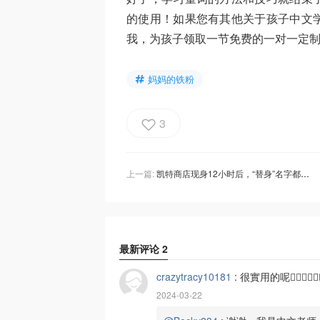
的使用！如果您有其他关于孩子中文
我，为孩子领取一节免费的一对一定
妈妈的铁粉
3
上一篇:
凯特商店现身12小时后，“替身”名字都被扒出来了！细数王室这3个月的骚操作！
最新评论
2
crazytracy10181
:
很實用的呢👍🏻👍🏻👍
2024-03-22