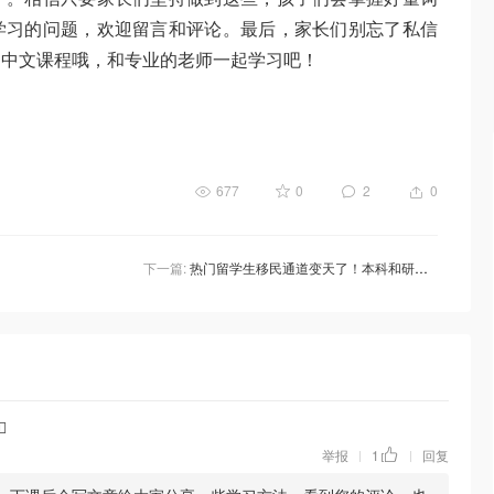
学习的问题，欢迎留言和评论。最后，家长们别忘了私信
制中文课程哦，和专业的老师一起学习吧！
677
0
2
0
下一篇:
热门留学生移民通道变天了！本科和研究生必须拿到这个才入池，语言要求大涨！

举报
1
回复
|
|