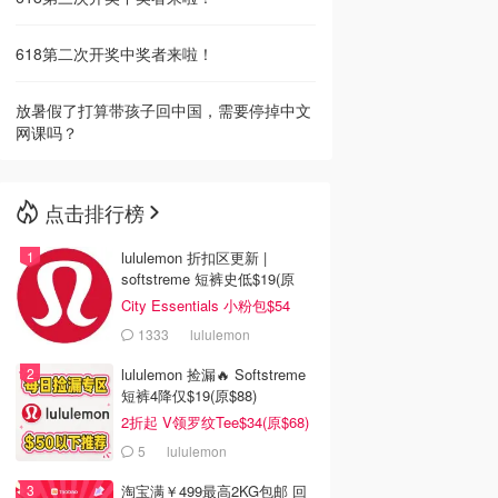
618第二次开奖中奖者来啦！
放暑假了打算带孩子回中国，需要停掉中文
网课吗？
点击排行榜
lululemon 折扣区更新 |
softstreme 短裤史低$19(原
$88)
City Essentials 小粉包$54
1333
lululemon
lululemon 捡漏🔥 Softstreme
短裤4降仅$19(原$88)
2折起 V领罗纹Tee$34(原$68)
5
lululemon
淘宝满￥499最高2KG包邮 回