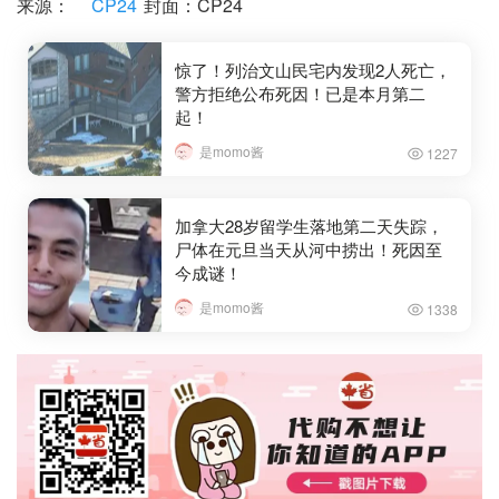
来源：
CP24
封面：CP24
惊了！列治文山民宅内发现2人死亡，
警方拒绝公布死因！已是本月第二
起！
是momo酱
1227
加拿大28岁留学生落地第二天失踪，
尸体在元旦当天从河中捞出！死因至
今成谜！
是momo酱
1338