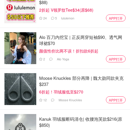
$88)
2折起 V领罗纹Tee$34(原$68)
24
5
lululemon
APP打开
Alo 百刀内挖宝 | 正反两穿短袖$90、透气网
球裙$70
颜值性价比两不误！折扣款6折起
2
Alo Yoga
APP打开
Moose Knuckles 部分再降 | 魏大勋同款夹克
$237
6折起！羽绒服低至$270
12
Moose Knuckles
APP打开
Kanuk 羽绒服断码清仓| 收腰泡芙款$216(原
$850)