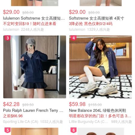
$29.00
$29.00
$88.00
$88.00
lululemon Softstreme 女士高腰短裤 10cm
Softstreme 女士高腰短裤 4英寸
不定时变回$19！随时点进来看
3降必抢 黑色仅剩0/2/4码
lululemon
2248人感兴趣
lululemon
1329人感兴趣
3
4
$42.28
$59.98
$89.50
$155.00
Polo Ralph Lauren French Terry 女童连帽卫衣 7-16码
New Balance 204L 绿银色休闲鞋
之前$66.96
明星都在穿的热门款！多色可选 3.8折
Sporting Life CA (CA)
1032人感兴趣
Little Burgundy CA (CA）
989人感兴趣
5
6