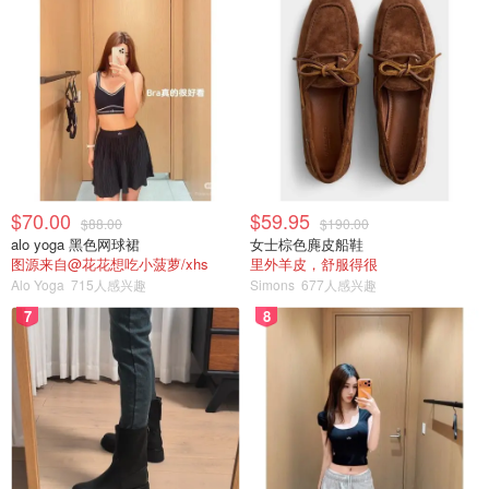
$70.00
$59.95
$88.00
$190.00
alo yoga 黑色网球裙
女士棕色麂皮船鞋
图源来自@花花想吃小菠萝/xhs
里外羊皮，舒服得很
Alo Yoga
715人感兴趣
Simons
677人感兴趣
7
8