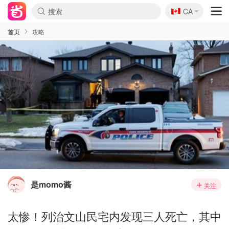
🇨🇦
CA
首页
攻略
是momo酱
关注
太惨！列治文山民宅内发现三人死亡，其中