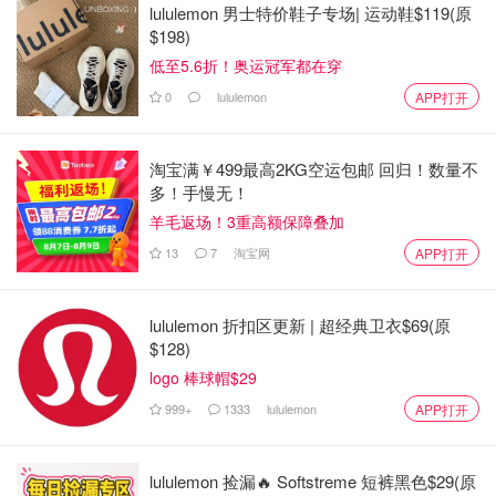
lululemon 男士特价鞋子专场| 运动鞋$119(原
$198)
低至5.6折！奥运冠军都在穿
0
lululemon
APP打开
淘宝满￥499最高2KG空运包邮 回归！数量不
多！手慢无！
羊毛返场！3重高额保障叠加
13
7
淘宝网
APP打开
lululemon 折扣区更新 | 超经典卫衣$69(原
$128)
logo 棒球帽$29
999+
1333
lululemon
APP打开
lululemon 捡漏🔥 Softstreme 短裤黑色$29(原