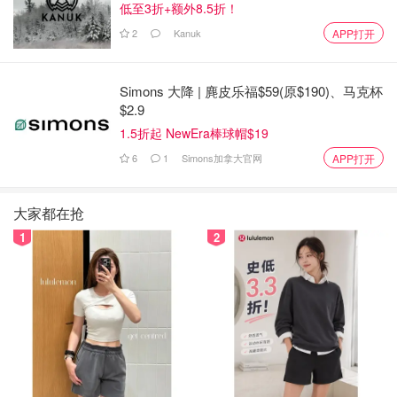
低至3折+额外8.5折！
2
Kanuk
APP打开
Simons 大降 | 麂皮乐福$59(原$190)、马克杯
$2.9
1.5折起 NewEra棒球帽$19
6
1
Simons加拿大官网
APP打开
大家都在抢
1
2