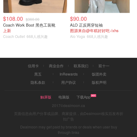
$108.00
$90.00
$360.00
Coach Work Boot 黑色工装靴
ALO 正反两穿短袖
上新
图源来自@年糕好好吃-/xhs
Coach Outlet
668人感兴趣
Alo Yoga
668人感兴趣
信用卡
商业合作
联系我们
双十一
黑五
InRewards
饭团外卖
隐私条款
用户协议
版权声明
触屏版
电脑版
下载App
2017©dealmoon.ca
页面信息由用户分享或品牌、商家提供，由Dealmoon核实后发布折
扣广告
Dealmoon may get paid by brands or deals when user buy
through links