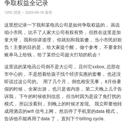
争取权益全记录
1253 浏览
2023-09-18 发布
这里想记录一下我和某电讯公司是如何争取权益的， 虽说
咱小市民， 比不了人家大公司有权有势， 但胜在这里是加
拿大呀， 我和你讲道理， 你就别和我装傻， 当小市民好欺
负！主要的目的是， 给大家提个醒， 做个参考， 不要拿到
账单马上给钱， 给了某些公司趁火打劫的机会！
这里说的某电讯公司倒不是大公司， 且叫它xxbox, 总部在
市中心的， 不是想着给孩子找个经济实惠的套餐， 也还没
听说过这公司的。 用了几个月， 倒也相安无事， 8月份暑
假的时候， 全家出游， 也只是省内游， 第二天晚上儿子告
诉我， 下午的时候收到信息， 但当时因为是设了免打扰的
模式， 所以没看到， 到晚上的时候才发现。 我立即要他转
成用酒店的wifi 信号上网， 然后停了手机里的data 模式，
告诉他不能再用了data 了， 直到下个billing cycle.