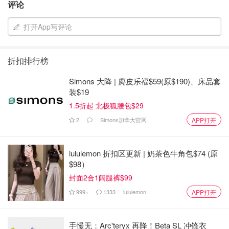
评论
good idea to monitor your data usage. A service
provider must suspend data overage charges once
打开App写评论
they reach $50 within a single monthly billing cycle,
unless the account holder or authorized user
折扣排行榜
expressly consents to pay additional charges.
Simons 大降 | 麂皮乐福$59(原$190)、床品套
简而言之， 超过$50的部分， 其实XXBOX 就不应该再收
装$19
了， 除非得到用户的授权。 而且我的情况刚好超过了$60,
1.5折起 北极狐腰包$29
xxBOX 应该是一直都这么干， 只要用户不反对， 他们就靠
2
Simons加拿大官网
APP打开
这 data overage 的收费， 都是一大笔的收益呀！
我找到这条， 马上写邮件给XXBOX, 来回几个邮件， 他们
lululemon 折扣区更新 | 奶茶色牛角包$74 (原
的语气还是很硬，
$98）
封面2合1阔腿裤$99
999+
1333
lululemon
APP打开
好吧， 说到最后， 我认为对方并没有正面回应我的问题，
手慢无：Arc'teryx 再降！Beta SL 冲锋衣
以及诉求， 于是我只能加重语气：