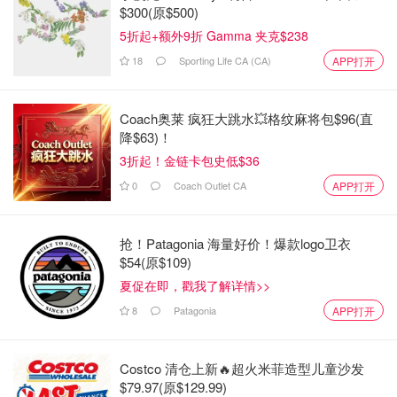
$300(原$500)
5折起+额外9折 Gamma 夹克$238
18
Sporting Life CA (CA)
APP打开
我也打定主意， 如果还是不行的话， 我就把这事情上诉到
Coach奥莱 疯狂大跳水💥格纹麻将包$96(直
CCTS 的委员会， 这规定都写在BY LAW 中的， 不是白规
降$63)！
定的。 然后， 我就收到了以下的回复：
3折起！金链卡包史低$36
0
Coach Outlet CA
APP打开
抢！Patagonia 海量好价！爆款logo卫衣
$54(原$109)
夏促在即，戳我了解详情>>
意思是的确是有这规定的， 我们这就给你取消了， 分三个
月还credit ! 之前的客服没服务好你， 你别介意哈。
8
Patagonia
APP打开
我写这件事情出来，是想给大家提个醒， 就因为很多时
候， 受到了不公正的对待， 如果大多数人都不说出来， 就
Costco 清仓上新🔥超火米菲造型儿童沙发
$79.97(原$129.99)
是助长了这种歪风。 这年头， 本来钱包就干硬化了， 大家