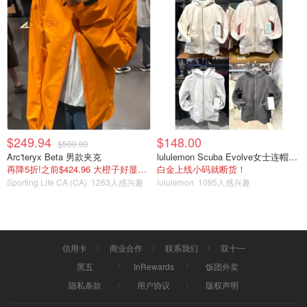
$249.94
$148.00
$500.00
Arc'teryx Beta 男款夹克
lululemon Scuba Evolve女士连帽卫衣 全拉链
再降5折!之前$424.96 大橙子好显白 蹲补
白金上线小码就断货！
Sporting Life CA (CA)
1263人感兴趣
lululemon
1095人感兴趣
信用卡
商业合作
联系我们
双十一
黑五
InRewards
饭团外卖
隐私条款
用户协议
版权声明