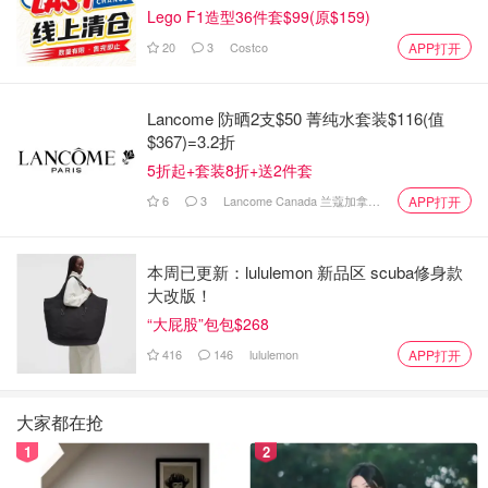
Lego F1造型36件套$99(原$159)
都要看紧自己的辛苦钱！
20
3
Costco
APP打开
Lancome 防晒2支$50 菁纯水套装$116(值
$367)=3.2折
5折起+套装8折+送2件套
6
3
Lancome Canada 兰蔻加拿大官网
APP打开
原创之星
本周已更新：lululemon 新品区 scuba修身款
大改版！
“大屁股”包包$268
416
146
lululemon
APP打开
大家都在抢
1
2