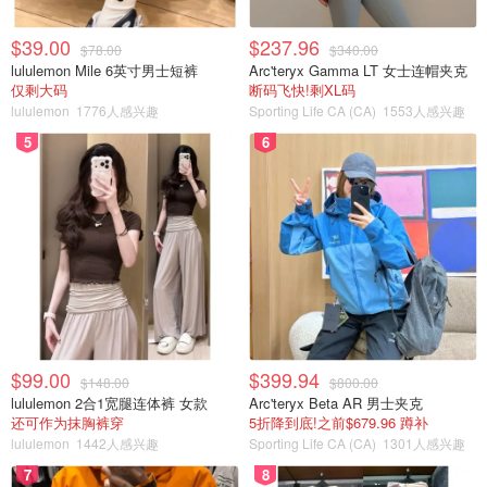
$39.00
$237.96
$78.00
$340.00
lululemon Mile 6英寸男士短裤
Arc'teryx Gamma LT 女士连帽夹克
仅剩大码
断码飞快!剩XL码
lululemon
1776人感兴趣
Sporting Life CA (CA)
1553人感兴趣
5
6
$99.00
$399.94
$148.00
$800.00
lululemon 2合1宽腿连体裤 女款
Arc'teryx Beta AR 男士夹克
还可作为抹胸裤穿
5折降到底!之前$679.96 蹲补
lululemon
1442人感兴趣
Sporting Life CA (CA)
1301人感兴趣
7
8