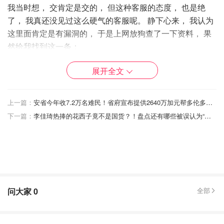
我当时想， 交肯定是交的， 但这种客服的态度， 也是绝
了， 我真还没见过这么硬气的客服呢。 静下心来， 我认为
这里面肯定是有漏洞的， 于是上网放狗查了一下资料， 果
然给我找到这一条：
According to Canadian Radio-television and
展开全文
Telecommunications Commission, I checked below
website:
上一篇：
安省今年收7.2万名难民！省府宣布提供2640万加元帮多伦多难民解决在住房！
https://crtc.gc.ca/eng/phone/mobile/limit.htm
下一篇：
李佳琦热捧的花西子竟不是国货？！盘点还有哪些被误认为“国货”的品牌！真心错付😅
Telecommunication by law：
When you use more than the data included in your
plan, you will be charged a fee for the extra data you
use. The amount charged will vary from service
问大家
0
全部
provider to service provider and will typically be
identified on your bill as a data overage charge. These
can add up quickly and can be expensive so it’s a