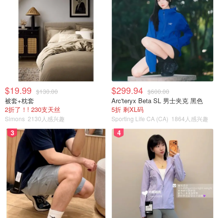
$19.99
$299.94
$130.00
$600.00
被套+枕套
Arc'teryx Beta SL 男士夹克 黑色
2折了！! 230支天丝
5折 剩XL码
Simons
2130人感兴趣
Sporting Life CA (CA)
1864人感兴趣
3
4