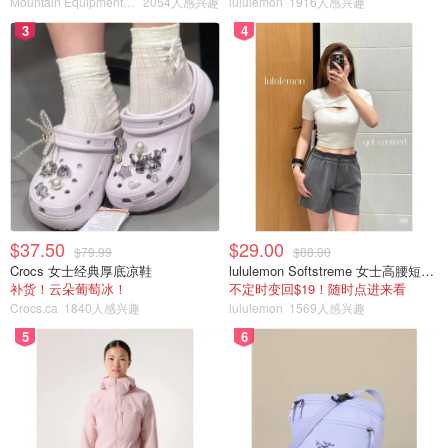
Mountain Equipment Company
2054人感兴趣
lululemon
1916人感兴趣
3
4
$37.50
$29.00
$79.99
$88.00
Crocs 女士经典厚底凉鞋
lululemon Softstreme 女士高腰短裤 10cm
补货！云朵葡萄冰！
不定时变回$19！随时点进来看
Crocs.ca
1840人感兴趣
lululemon
1569人感兴趣
5
6