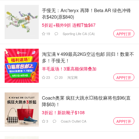
我是医生，说你有病，你就有病~
手慢无：Arc'teryx 再降！Beta AR 绿色冲锋
衣$420(原$840)
这里还有一个cosplay区😂有很多角色服装和一些儿童车、
5折起+额外9折 连帽T恤$67
mini厨房之类的玩具。
19
Sporting Life CA (CA)
APP打开
很多公主裙，还有艾莎公主的裙子，感觉女孩子会更喜欢这
个区域！
淘宝满￥499最高2KG空运包邮 回归！数量不
多！手慢无！
重点来了~~
羊毛返场！3重高额保障叠加
小孩子在玩的时候全程有餐厅工作人员看护，还帮小盆友们
23
20
淘宝网
APP打开
换服装什么的，真是省了我不少事~我也中午可以坐下来好
好吃顿饭了~
Coach奥莱 疯狂大跳水💥格纹麻将包$96(直
降$63)！
3折起！新款靴子$108
3
Coach Outlet CA
APP打开