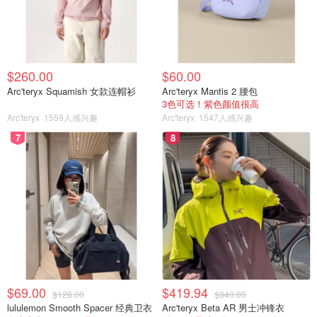
$260.00
$60.00
Arc'teryx Squamish 女款连帽衫
Arc'teryx Mantis 2 腰包
3色可选！紫色颜值很高
Arc'teryx
1559人感兴趣
Arc'teryx
1547人感兴趣
7
8
$69.00
$419.94
$128.00
$840.00
lululemon Smooth Spacer 经典卫衣
Arc'teryx Beta AR 男士冲锋衣