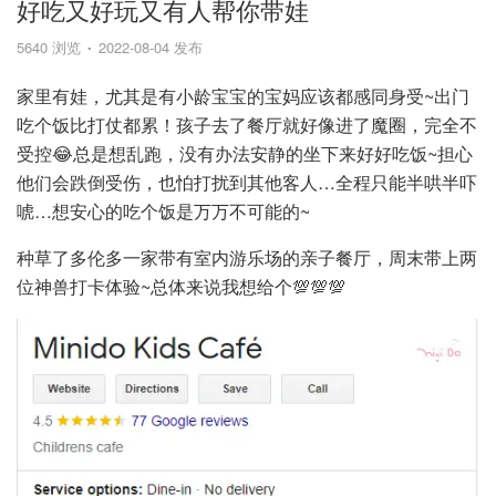
好吃又好玩又有人帮你带娃
5640 浏览
2022-08-04 发布
家里有娃，尤其是有小龄宝宝的宝妈应该都感同身受~出门
吃个饭比打仗都累！孩子去了餐厅就好像进了魔圈，完全不
受控😂总是想乱跑，没有办法安静的坐下来好好吃饭~担心
他们会跌倒受伤，也怕打扰到其他客人…全程只能半哄半吓
唬…想安心的吃个饭是万万不可能的~
种草了多伦多一家带有室内游乐场的亲子餐厅，周末带上两
位神兽打卡体验~总体来说我想给个💯💯💯