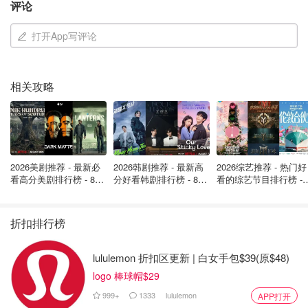
评论
打开App写评论
用餐的时候可以直接看到在游乐区玩的孩子，不用特意离开
餐桌去陪他们。
相关攻略
2026美剧推荐 - 最新必
2026韩剧推荐 - 最新高
2026综艺推荐 - 热门好
看高分美剧排行榜 - 8月
分好看韩剧排行榜 - 8月
看的综艺节目排行榜 - 
最新: 《​​足球教练 》第
最新：丁海寅《我的荒
月最新:《​​伦敦合伙人
四季回归！
糖恋爱 》上线❣️
回归啦
折扣排行榜
lululemon 折扣区更新 | 白女手包$39(原$48)
logo 棒球帽$29
999+
1333
lululemon
APP打开