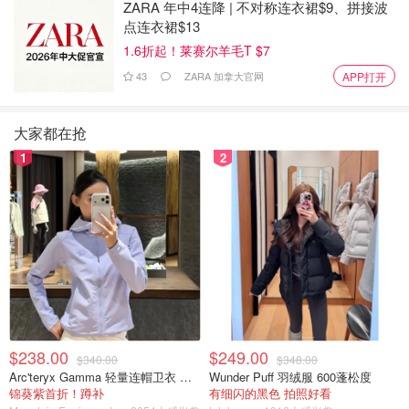
ZARA 年中4连降 | 不对称连衣裙$9、拼接波
点连衣裙$13
1.6折起！莱赛尔羊毛T $7
43
ZARA 加拿大官网
APP打开
大家还有什么遛娃不废妈的好地方可以推荐吗？
大家都在抢
1
2
原创之星
$238.00
$249.00
$340.00
$348.00
Arc'teryx Gamma 轻量连帽卫衣 女款
Wunder Puff 羽绒服 600蓬松度
锦葵紫首折！蹲补
有细闪的黑色 拍照好看