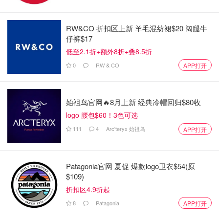
RW&CO 折扣区上新 羊毛混纺裙$20 阔腿牛
仔裤$17
低至2.1折+额外8折+叠8.5折
0
RW & CO
APP打开
始祖鸟官网🔥8月上新 经典冷帽回归$80收
logo 腰包$60！3色可选
111
4
Arc'teryx 始祖鸟
APP打开
Patagonia官网 夏促 爆款logo卫衣$54(原
$109)
折扣区4.9折起
8
Patagonia
APP打开