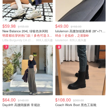
$59.98
$49.00
$155.00
$168.00
New Balance 204L 绿银色休闲鞋
lululemon 高腰加绒紧身裤 28"≈71cm 5个口袋
明星都在穿的热门款！多色可选 3.8折
码全！史低价，之前$99
Little Burgundy CA (CA）
869人感兴趣
lululemon
826人感兴趣
7
8
$64.00
$108.00
$148.00
$360.00
Daydrift 高腰阔腿裤 常规款
Coach Work Boot 黑色工装靴