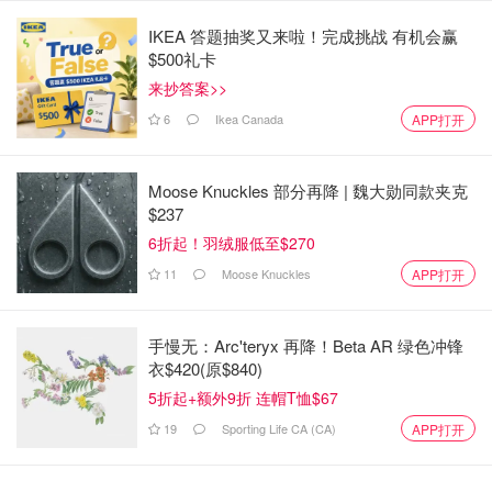
IKEA 答题抽奖又来啦！完成挑战 有机会赢
$500礼卡
来抄答案>>
6
Ikea Canada
APP打开
Moose Knuckles 部分再降 | 魏大勋同款夹克
$237
6折起！羽绒服低至$270
11
Moose Knuckles
APP打开
手慢无：Arc'teryx 再降！Beta AR 绿色冲锋
衣$420(原$840)
5折起+额外9折 连帽T恤$67
19
Sporting Life CA (CA)
APP打开