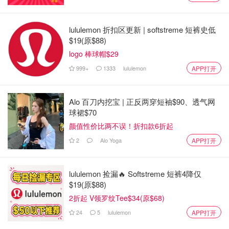
lululemon 折扣区更新 | softstreme 短裤史低
$19(原$88)
logo 棒球帽$29
999+
1333
lululemon
APP打开
Alo 百刀内挖宝 | 正反两穿短袖$90、透气网
球裙$70
颜值性价比两不误！折扣款6折起
2
Alo Yoga
APP打开
lululemon 捡漏🔥 Softstreme 短裤4降仅
$19(原$88)
2折起 V领罗纹Tee$34(原$68)
24
5
lululemon
APP打开