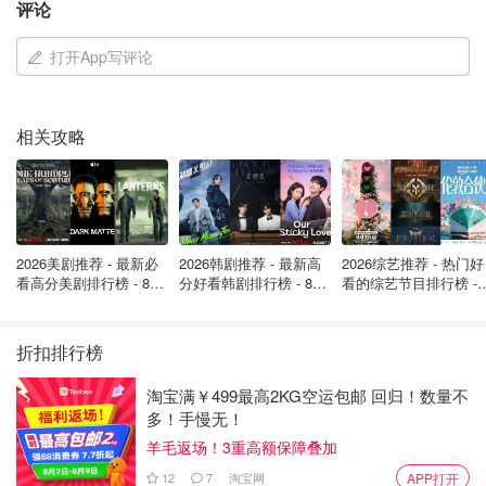
评论
打开App写评论
相关攻略
2026美剧推荐 - 最新必
2026韩剧推荐 - 最新高
2026综艺推荐 - 热门好
看高分美剧排行榜 - 8月
分好看韩剧排行榜 - 8月
看的综艺节目排行榜 - 
最新: 《​​足球教练 》第
最新：丁海寅《我的荒
月最新:《​​伦敦合伙人
四季回归！
糖恋爱 》上线❣️
回归啦
折扣排行榜
淘宝满￥499最高2KG空运包邮 回归！数量不
多！手慢无！
羊毛返场！3重高额保障叠加
12
7
淘宝网
APP打开