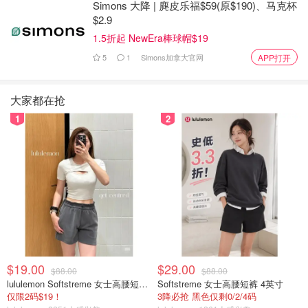
Simons 大降 | 麂皮乐福$59(原$190)、马克杯
$2.9
1.5折起 NewEra棒球帽$19
5
1
Simons加拿大官网
APP打开
大家都在抢
1
2
$19.00
$29.00
$88.00
$88.00
lululemon Softstreme 女士高腰短裤 10cm
Softstreme 女士高腰短裤 4英寸
仅限2码$19！
3降必抢 黑色仅剩0/2/4码