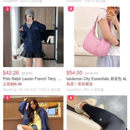
lululemon
2251人感兴趣
lululemon
1261人感兴趣
3
4
$42.28
$54.00
$89.50
$108.00
Polo Ralph Lauren French Terry 女童连帽卫衣 7-16码
lululemon City Essentials 肩背包 4L
之前$66.96
热卖！库存紧张
Sporting Life CA (CA)
1056人感兴趣
lululemon
901人感兴趣
5
6