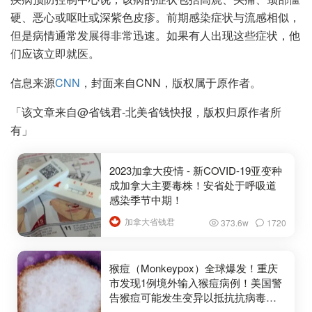
硬、恶心或呕吐或深紫色皮疹。前期感染症状与流感相似，
但是病情通常发展得非常迅速。如果有人出现这些症状，他
们应该立即就医。
信息来源
CNN
，封面来自CNN，版权属于原作者。
「该文章来自@省钱君-北美省钱快报，版权归原作者所
有」
2023加拿大疫情 - 新COVID-19亚变种
成加拿大主要毒株！安省处于呼吸道
感染季节中期！
加拿大省钱君
373.6w
1720
猴痘（Monkeypox）全球爆发！重庆
市发现1例境外输入猴痘病例！美国警
告猴痘可能发生变异以抵抗抗病毒药
物！