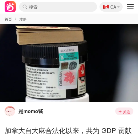
🇨🇦
CA
首页
攻略
是momo酱
关注
加拿大自大麻合法化以来，共为 GDP 贡献