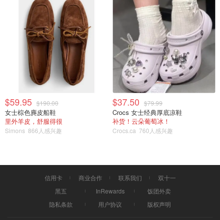
$59.95
$37.50
$190.00
$79.99
女士棕色麂皮船鞋
Crocs 女士经典厚底凉鞋
里外羊皮，舒服得很
补货！云朵葡萄冰！
Simons
866人感兴趣
Crocs.ca
760人感兴趣
信用卡
商业合作
联系我们
双十一
黑五
InRewards
饭团外卖
隐私条款
用户协议
版权声明