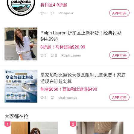
折扣区4.9折起
8
Patagonia
APP打开
Ralph Lauren 折扣区上新补货！经典衬衫
$44.99起
6折起！马标短袖$26.99
3
2
Ralph Lauren
APP打开
皇家加勒比游轮大促🚢限时儿童免费！家庭
游现在订超划算
能省$850！西加勒比巡游$490
8
dealmoon.ca
APP打开
大家都在抢
1
2