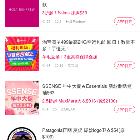
款
3折起！Skims 抹胸$39
29
2
Holt Renfrew
APP打开
淘宝满￥499最高2KG空运包邮 回归！数量不
多！手慢无！
羊毛返场！3重高额保障叠加
18
14
淘宝网
APP打开
SSENSE 年中大促🔥Essentials 新款刺绣短
原创之星
袖$63
2.5折起 MaxMara大衣$916 (原$2130)
8
SSENSE
APP打开
Patagonia官网 夏促 爆款logo卫衣$54(原
$109)