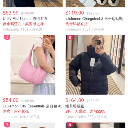
$53.99
$119.00
$109.00
$198.00
Unity Fitz Uprisal 抓绒卫衣
lululemon Chargefeel 3 男士运动鞋
黄金码还在！氛围感之神
黄金码都有货
Patagonia
1151人感兴趣
lululemon
1081人感兴趣
5
6
$54.00
$164.00
$108.00
$820.00
lululemon City Essentials 肩背包 4L
经典羽绒服
热卖！库存紧张
2折！大爆款，之前$205
lululemon
926人感兴趣
Coach Outlet
877人感兴趣
7
8