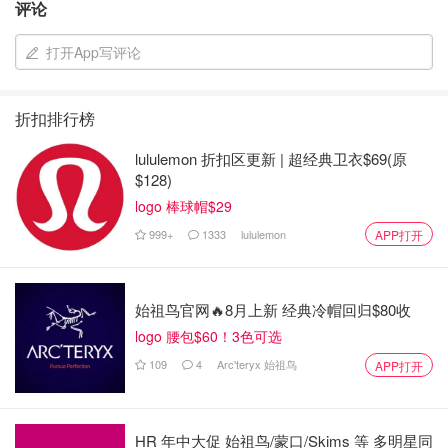
评论
加拿大经济复苏！2021年底加拿大经
打开App写评论
济年增长率为6.7%，超过预期！家庭
支出和房地产贡献最大！
省钱君
3372
折扣排行榜
lululemon 折扣区更新 | 超经典卫衣$69(原
2025年加拿大通货膨胀率攻略 - 7月降
$128)
至1.7%！汽油价格下跌，食品价格仍
logo 棒球帽$29
将上涨！
999+
1333
lululemon
APP打开
省钱君
2.7w
5
始祖鸟官网🔥8月上新 经典冷帽回归$80收
2022安省财政预算公布，赤字将膨胀
到199亿加元！安省将为年收入低于
logo 腰包$60！3色可选
$5w人群减税，居家养老护理税收抵免
109
4
Arc'teryx 始祖鸟
APP打开
最高$6000!
省钱君
7212
1
HR 年中大促 始祖鸟/蒙口/Skims 等 多明星同