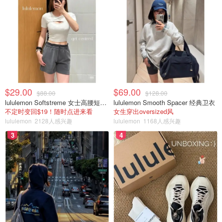
$29.00
$69.00
$88.00
$128.00
lululemon Softstreme 女士高腰短裤 10cm
lululemon Smooth Spacer 经典卫衣
不定时变回$19！随时点进来看
女生穿出oversized风
lululemon
2128人感兴趣
lululemon
1168人感兴趣
3
4