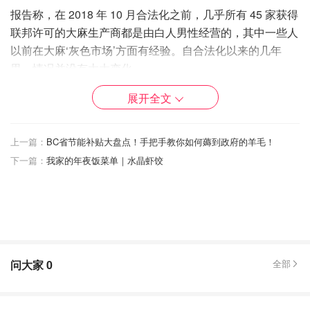
报告称，在 2018 年 10 月合法化之前，几乎所有 45 家获得
联邦许可的大麻生产商都是由白人男性经营的，其中一些人
以前在大麻‘灰色市场’方面有经验。自合法化以来的几年
里，情况并没有太大变化。
该报告指出，药物政策评估中心和多伦多大学在 2020 年进
展开全文
行的一项研究显示，大麻公司高管和董事中种族化男性和女
性的比例明显偏低。
上一篇：
BC省节能补贴大盘点！手把手教你如何薅到政府的羊毛！
下一篇：
我家的年夜饭菜单｜水晶虾饺
该报告基于来自 222 家公司的 700 名高管和董事的反馈，
发现 72% 是白人男性，12% 是白人女性，14% 是种族化男
性，2% 是种族化女性。
该国大麻领导层的种族化部分包括 40% 的南亚人、19% 的
东亚人、15% 的土著人、12% 的阿拉伯人和 7% 的西班牙
裔和黑人。
问大家
0
全部
来源
CTV