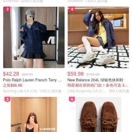
lululemon
2248人感兴趣
lululemon
1329人感兴趣
样长期使用起来，你的牙齿口腔一定很健康！
3
4
水牙线推荐
小伙伴们是不是心动也想买个试试？下面小编给大家推荐一
些不同种类的水牙线/冲牙器，大家可以根据自己的情况选
择~
Waterpik Aquarius 专业水牙线
$42.28
$59.98
$89.50
$155.00
Polo Ralph Lauren French Terry 女童连帽卫衣 7-16码
New Balance 204L 绿银色休闲鞋
之前$66.96
明星都在穿的热门款！多色可选 3.8折
Sporting Life CA (CA)
1032人感兴趣
Little Burgundy CA (CA）
989人感兴趣
5
6