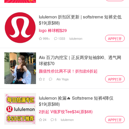
图片来自于waterpik，版权属于原作者
lululemon 折扣区更新 | softstreme 短裤史低
不过小编的牙医建议，冲牙器虽然方便，但是不能替代刷牙
$19(原$88)
和使用普通牙线清洁。日常的刷牙是一定要的，再配合使用
logo 棒球帽$29
水牙线清洁基本上可以比较到位，但某些时候牙缝里会有些
999+
1333
lululemon
APP打开
卡得比较紧的食物，这个时候再用传统牙线补充清洁会更
好。对于不喜欢用普通的牙线、觉得很麻烦的小伙伴们，一
定要试试水牙线，真的非常省事，就是我这样的懒人+手残
Alo 百刀内挖宝 | 正反两穿短袖$90、透气网
党的黑科技呀！
球裙$70
颜值性价比两不误！折扣款6折起
水牙线使用方法和频率
2
Alo Yoga
APP打开
水牙线使用方法
lululemon 捡漏🔥 Softstreme 短裤4降仅
使用方法其实很简单，将吹牙线的头放进嘴中，对着洗手
$19(原$88)
池，调好水压，打开开关，将水柱对准牙齿和牙缝开始冲
2折起 V领罗纹Tee$34(原$68)
洗，让进入嘴中的水 自然流出就好，眼睛看着水池，而不
24
5
lululemon
APP打开
是镜子，这样不会将水弄到身上。