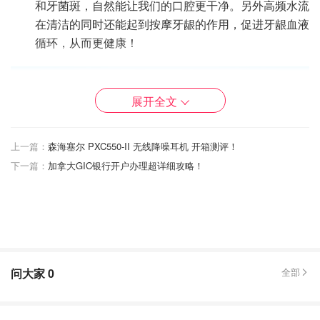
和牙菌斑，自然能让我们的口腔更干净。另外高频水流
在清洁的同时还能起到按摩牙龈的作用，促进牙龈血液
循环，从而更健康！
展开全文
上一篇：
森海塞尔 PXC550-II 无线降噪耳机 开箱测评！
下一篇：
加拿大GIC银行开户办理超详细攻略！
图片来自于waterpik ，版权属于原作者
问大家
0
全部
预防牙结石，炎症等口腔问题
：牙结石是牙周病发展的
一个重要致病因素。冲牙器不可以去除牙结石，但是可