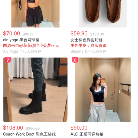
$70.00
$59.95
$88.00
$190.00
alo yoga 黑色网球裙
女士棕色麂皮船鞋
图源来自@花花想吃小菠萝/xhs
里外羊皮，舒服得很
Alo Yoga
715人感兴趣
Simons
677人感兴趣
7
8
图片来自于Amazon，版权属于原作者
这款是比较专业的水牙线，拥有最先进口腔脉冲高压冲洗技
术，比传统牙线更有效清洁食物碎屑，深入清洁牙缝和牙龈
沟。按摩牙龈，减少流牙血、发炎及减低患上牙龈炎及牙周
病，具有高达 99%的清洁效果，能更好的保护口腔健康！
这款有7个冲头，10个压力档位，和两种模式：2种功能：
冲洗+按摩。有7种颜色可选。功能比较多，缺点是不便携。
$108.00
$90.00
$360.00
Coach Work Boot 黑色工装靴
ALO 正反两穿短袖
Amazon.ca