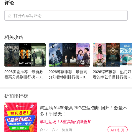
以预防，在形成之初，牙结石是乳白色的软软的污垢，
评论
这时候通过刷牙、普通牙线，水牙线等方法认真清理，
打开App写评论
就可以把牙结石去除。在牙结石钙化之前，就清理掉，
让我们远离口腔问题。
方便正畸人群
：如果是带牙套的小伙伴们，用普通牙线
相关攻略
操作起来会很不方便，同时也是非常需要清洁的人群，
这时候水牙线就可以来神助攻啦！
2026美剧推荐 - 最新必
2026韩剧推荐 - 最新高
2026综艺推荐 - 热门好
看高分美剧排行榜 - 8月
分好看韩剧排行榜 - 8月
看的综艺节目排行榜 - 
最新: 《​​足球教练 》第
最新：丁海寅《我的荒
月最新:《​​伦敦合伙人
四季回归！
糖恋爱 》上线❣️
回归啦
折扣排行榜
淘宝满￥499最高2KG空运包邮 回归！数量不
多！手慢无！
羊毛返场！3重高额保障叠加
12
7
淘宝网
APP打开