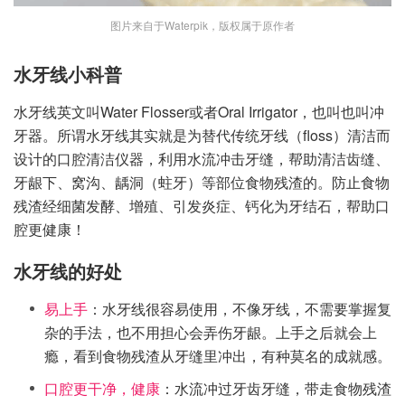
图片来自于Waterpik，版权属于原作者
水牙线小科普
水牙线英文叫Water Flosser或者Oral Irrigator，也叫也叫冲
牙器。所谓水牙线其实就是为替代传统牙线（floss）清洁而
设计的口腔清洁仪器，利用水流冲击牙缝，帮助清洁齿缝、
牙龈下、窝沟、龋洞（蛀牙）等部位食物残渣的。防止食物
残渣经细菌发酵、增殖、引发炎症、钙化为牙结石，帮助口
腔更健康！
水牙线的好处
易上手
：水牙线很容易使用，不像牙线，不需要掌握复
杂的手法，也不用担心会弄伤牙龈。上手之后就会上
瘾，看到食物残渣从牙缝里冲出，有种莫名的成就感。
口腔更干净，健康
：水流冲过牙齿牙缝，带走食物残渣