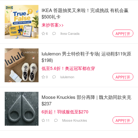
IKEA 答题抽奖又来啦！完成挑战 有机会赢
$500礼卡
来抄答案>>
6
Ikea Canada
APP打开
lululemon 男士特价鞋子专场| 运动鞋$119(原
$198)
低至5.6折！奥运冠军都在穿
0
lululemon
APP打开
图片来自于waterpik，版权属于原作者
冲洗的时候，尽量保持水柱和牙龈边缘成90度。冲洗牙缝和
Moose Knuckles 部分再降 | 魏大勋同款夹克
$237
牙根牙龈交接处。沿着牙龈线移动，每个牙缝中间需要停留
一下，大概一两秒。这时候你可能会看到食物残渣被一同带
6折起！羽绒服低至$270
出。
11
Moose Knuckles
APP打开