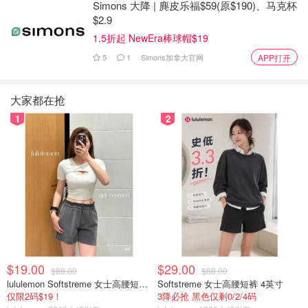
Simons 大降 | 麂皮乐福$59(原$190)、马克杯
$2.9
1.5折起 NewEra棒球帽$19
5
1
Simons加拿大官网
APP打开
大家都在抢
1
2
图片来自于waterpik，版权属于原作者
我们挨个清理每个牙缝和牙龈边缘，上牙下牙，牙齿前后都
要冲到。按照自己的习惯 从左到右或者从右到左清理一遍
就可以了。整个过程基本一两分钟就能搞定。
水牙线使用频率
$19.00
$29.00
$88.00
$88.00
官方建议每天使用一次，就在正常的刷牙后使用。如果可以
lululemon Softstreme 女士高腰短裤 10cm
Softstreme 女士高腰短裤 4英寸
仅限2码$19！
3降必抢 黑色仅剩0/2/4码
配合牙线就更完美了。所以就是 刷牙-普通牙线-水牙线，这