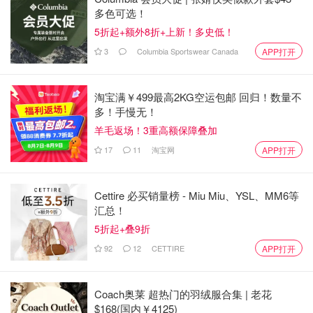
多色可选！
5折起+额外8折+上新！多史低！
图来自Ronnie
3
Columbia Sportswear Canada
APP打开
其实我今年买口红买得非常节制，比较佛比较心如止水，完
全不像去年啥都想买。但看到雕牌红管的时候，心还是动
淘宝满￥499最高2KG空运包邮 回归！数量不
了。去年DIOR在唇膏上的表现真的可圈可点，推出很多爆
多！手慢无！
款颜色和系列。今年上半年就还Just so so，红管推出却一
羊毛返场！3重高额保障叠加
下“爆”了。
17
11
淘宝网
APP打开
Cettire 必买销量榜 - Miu Miu、YSL、MM6等
汇总！
5折起+叠9折
92
12
CETTIRE
APP打开
Coach奥莱 超热门的羽绒服合集 | 老花
$168(国内￥4125)