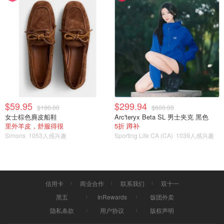
颜色真的可以说是今年最惊艳的一个了。不饱和的烂番茄
$59.95
$299.94
$190.00
$600.00
橘，配上极其雾面的质地，
显得非常非常高级
，好像这个颜
女士棕色麂皮船鞋
Arc'teryx Beta SL 男士夹克 黑色
里外羊皮，舒服得很
5折 蹲补
色跟这个质地天生就应该在一起。显白得哇哇叫，可以说是
Simons
1053人感兴趣
Sporting Life CA (CA)
1039人感兴趣
今年爆款仙女口红中的王者。不过缺点还是因为比较干，会
比较挑唇部状态，但每次我用它的时候，觉得这点“拔干”跟
她的美貌相比，真的，小意思。
信用卡
商业合作
联系我们
双十一
MAC子弹头 #marrakesh
黑五
InRewards
饭团外卖
隐私条款
用户协议
版权声明