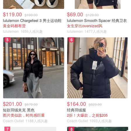
不仅是去年表现就不俗，近些年“一枝花”（兰蔻昵称）在彩
$119.00
$69.00
妆领域可以说风生水起。从过往的平淡无奇，到现在总能给
$198.00
$128.00
lululemon Chargefeel 3 男士运动鞋
lululemon Smooth Spacer 经典卫衣
你惊喜。这个磨砂系列菁纯，还未上市就在INS上掀起狂
黄金码都有货
女生穿出oversized风
潮，还有几款是红色外壳，非常亮眼。这款196包装与唇膏
lululemon
1656人感兴趣
lululemon
1477人感兴趣
质地一致，都是极其雾面的感觉。划重点：美国不好买，国
5
6
内也不好买，旗舰店饥饿营销，每天限量几百支，各种爱美
girl蹲点疯抢。肉泥也是在日本买到的。
$201.00
$164.00
$670.00
$820.00
短款羽绒夹克 黑色
经典羽绒服
图片类似款，时尚感巨重
2折！大爆款，之前$205
Coach Outlet
1188人感兴趣
Coach Outlet
1093人感兴趣
7
8