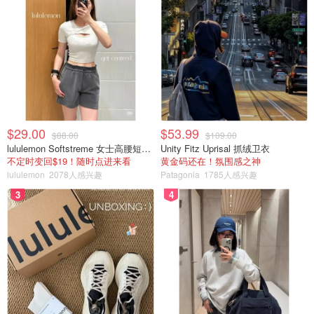
$29.00
$53.99
$88.00
$109.00
lululemon Softstreme 女士高腰短裤 10cm
Unity Fitz Uprisal 抓绒卫衣
不定时变回$19！随时点进来看
黄金码还在！氛围感之神
lululemon
2078人感兴趣
Patagonia
1785人感兴趣
3
4