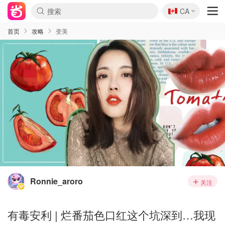
🇨🇦
CA
首页
攻略
变美
Ronnie_aroro
关注
有毒安利 | 烂番茄色口红这个坑深到…我现