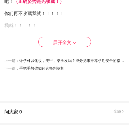
吧！
（正确姿势是先收藏！）
你们再不收藏我就！！！！！
我就！！！！！
。
展开全文
上一篇：
怀孕可以化妆，美甲，染头发吗？成分党来推荐孕期安全的指甲油和染发剂啦
。
下一篇：
手把手教你如何选择割草机
。
。
我也毫无办法……T0T
问大家
0
全部
不皮了，篇幅有限，Ronnie尽量选了一些新色，也加了一
些经典必入色。如有真爱没被提到，欢迎你们留言哟！