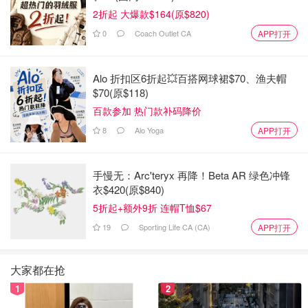
2折起 大爆款$164(原$820)
0
Coach Outlet CA
APP打开
Alo 折扣区6折起💥百搭网球裙$70、渔夫帽
$70(原$118)
百款参加 热门款补码降价
8
Alo Yoga
APP打开
图来自Ronnie
手慢无：Arc'teryx 再降！Beta AR 绿色冲锋
好看的颜色很多，最火的莫过于436和641,436就是典型的
衣$420(原$840)
烂番茄色，饱和度不算很高的橘色，不荧光不挑皮，很显
5折起+额外9折 连帽T恤$67
白，也很显活力，质地上也非常舒适，creamy，不拔干。
19
Sporting Life CA (CA)
APP打开
秋冬用起来也不用先打底。买回家一度霸占了我的随身包。
算是今年必入系列之一！
大家都在抢
1
2
LANCÔME菁纯哑光唇膏 #196