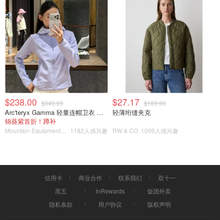
$238.00
$27.17
$340.00
$189.90
Arc'teryx Gamma 轻量连帽卫衣 女款
轻薄绗缝夹克
锦葵紫首折！蹲补
Mountain Equipment Company
1182人感兴趣
RW & CO
1099人感兴趣
AI说，凯特王妃这个视频，有96%的可能性，是AI合成的
信用卡
商业合作
联系我们
双十一
黑五
InRewards
饭团外卖
隐私条款
用户协议
版权声明