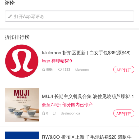
评论
好的支持讯息，以及在我手术康复期间所展现的理解。
打开App写评论
对我们整个家庭来说，这几个月确实非常艰难，但我有一个
出色的医疗团队，他们非常照顾我，对此我感激不尽。
折扣排行榜
1月份，我在伦敦接受了一次重大的腹部手术，当时认为我
的情况是非癌性的。手术很成功。然而，手术后的检查发现
lululemon 折扣区更新 | 白女手包$39(原$48)
存在癌症。因此，我的医疗团队建议我接受一系列的预防性
logo 棒球帽$29
化疗，现在我正在接受这种治疗的初期阶段。
999+
1333
lululemon
APP打开
这当然是非常令人震惊，威廉和我一直在尽我们所能，为了
我们年轻的家庭私下管理这一切。
MUJI 长期主义餐具合集 波佐见烧葫芦蝶$7.1
正如你们可以想像的，这需要时间。我需要时间从重大手术
低至7.5折 部分国内已停产
中恢复，以便开始我的治疗。但最重要的是，我们需要时间
0
dealmoon.ca
APP打开
以适合他们的方式向乔治、夏洛特和路易解释一切，并向他
们保证我会没事的。
正如我对他们所说：我身体很好，通过专注于将帮助我疗愈
RW&CO 折扣区上新 羊毛混纺裙$20 阔腿牛