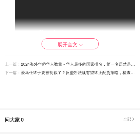
展开全文
上一篇：
2024海外华侨华人数量 - 华人最多的国家排名，第一名居然是……？
下一篇：
爱马仕终于要被制裁了？反垄断法规有望终止配货策略，检查消费记录、捆绑销售违法！
问大家
0
全部
以下为凯特王妃的声明全文：
我想借此机会，亲自向大家表达我的感激之情，感谢一切美