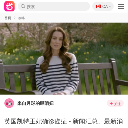
🇨🇦
CA
首页
攻略
来自月球的晒晒妞
关注
英国凯特王妃确诊癌症 - 新闻汇总、最新消