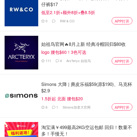
仔裤$17
的事物，我的身心和精神每天都在变得更强。
低至2.1折+额外8折+叠8.5折
有威廉在我身边是巨大的慰借。同样，你们很多人所展示的
0
RW & CO
APP打开
爱、支持和善意也是如此。这对我们两人意义重大。
我们希望你们能理解，作为一个家庭，现在我们需要一些时
始祖鸟官网🔥8月上新 经典冷帽回归$80收
间、空间和隐私，以便我完成我的治疗。我的工作一直给我
logo 腰包$60！3色可选
带来深深的喜悦，我期待能够回归，但现在我必须专注于彻
111
4
Arc'teryx 始祖鸟
APP打开
底康复。
此时我也在挂念所有那些生活受到癌症影响的人。对每一个
面对这种疾病的人，无论是哪种形式，请不要失去信念或希
Simons 大降 | 麂皮乐福$59(原$190)、马克杯
$2.9
望。你们并不孤单。
1.5折起 北面 腰包$20
凯特带病出镜被质疑造假
6
1
Simons加拿大官网
APP打开
当大部分人送上诚挚的祝愿的时候，仍有部分网友坚信，视
频是人工智能合成的，真正的凯特恐怕已经凶多吉少。
淘宝满￥499最高2KG空运包邮 回归！数量不
多！手慢无！