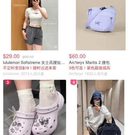
在我看来，她已经死了，但他们的计划是：先宣布她得了癌
症，等一段时间过去后，再宣布病情恶化，然后她就死了。
这样他们就可以摆脱凯特已经死亡的事实。
$29.00
$60.00
$88.00
lululemon Softstreme 女士高腰短裤 10cm
Arc'teryx Mantis 2 腰包
不定时变回$19！随时点进来看
3色可选！紫色颜值很高
lululemon
2074人感兴趣
Arc'teryx
1832人感兴趣
为什么不一开始就像查尔斯一样，坦白公开自己的病情？
3
4
对比一下凯特7年前后的视频（下面左图）
同一件衣服，连造型和位置都高度相似，这多么不寻常和可