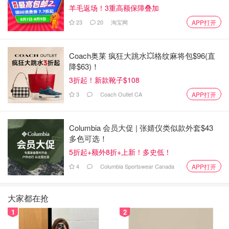
我很怀疑，她真的得了癌症吗？王室撒了很多谎，提供了很
羊毛返场！3重高额保障叠加
多误导性信息，我一点都不相信。
23
20
淘宝网
APP打开
Coach奥莱 疯狂大跳水💥格纹麻将包$96(直
降$63)！
3折起！新款靴子$108
3
Coach Outlet CA
APP打开
查尔斯和凯特同时患癌的几率有多大，真的那么巧合吗？
Columbia 会员大促 | 张婧仪类似款外套$43
多色可选！
5折起+额外8折+上新！多史低！
4
Columbia Sportswear Canada
APP打开
为什么威廉没有陪在她身边
大家都在抢
1
2