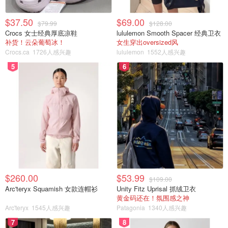
疑
$37.50
$69.00
$79.99
$128.00
Crocs 女士经典厚底凉鞋
lululemon Smooth Spacer 经典卫衣
补货！云朵葡萄冰！
女生穿出oversized风
Crocs.ca
1726人感兴趣
lululemon
1552人感兴趣
5
6
$260.00
$53.99
AI的确能以假乱真，换上梅根的脸，是不是也毫无违和感
$109.00
Arc'teryx Squamish 女款连帽衫
Unity Fitz Uprisal 抓绒卫衣
黄金码还在！氛围感之神
Arc'teryx
1545人感兴趣
Patagonia
1340人感兴趣
7
8