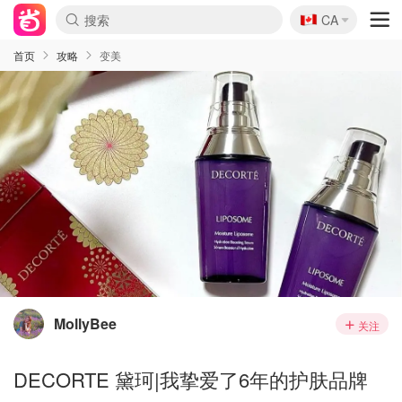
🇨🇦
CA
首页
攻略
变美
MollyBee
关注
DECORTE 黛珂|我挚爱了6年的护肤品牌