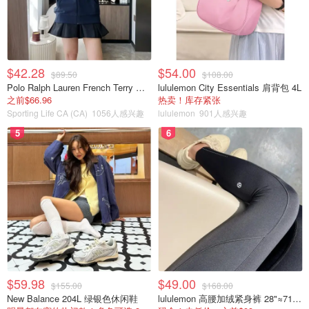
$42.28
$54.00
$89.50
$108.00
Polo Ralph Lauren French Terry 女童连帽卫衣 7-16码
lululemon City Essentials 肩背包 4L
之前$66.96
热卖！库存紧张
Sporting Life CA (CA)
1056人感兴趣
lululemon
901人感兴趣
5
6
$59.98
$49.00
$155.00
$168.00
Cosme Decorte 黛珂
New Balance 204L 绿银色休闲鞋
lululemon 高腰加绒紧身裤 28"≈71cm 5个口袋