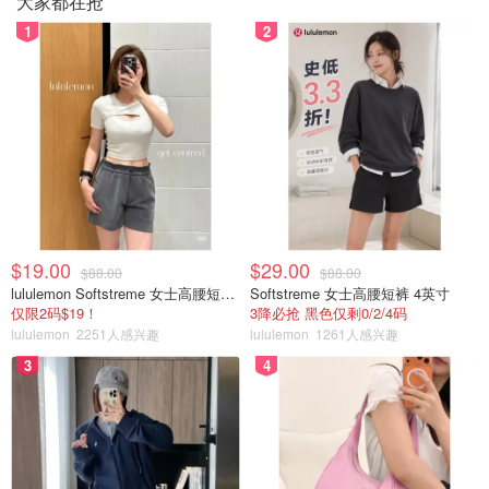
大家都在抢
1
2
谁说英国买不到好用的日式护肤品？
喜欢黛珂的宝宝也可以在英国轻松GET哦~
$19.00
$29.00
$88.00
$88.00
lululemon Softstreme 女士高腰短裤 10cm
Softstreme 女士高腰短裤 4英寸
仅限2码$19！
3降必抢 黑色仅剩0/2/4码
lululemon
2251人感兴趣
lululemon
1261人感兴趣
3
4