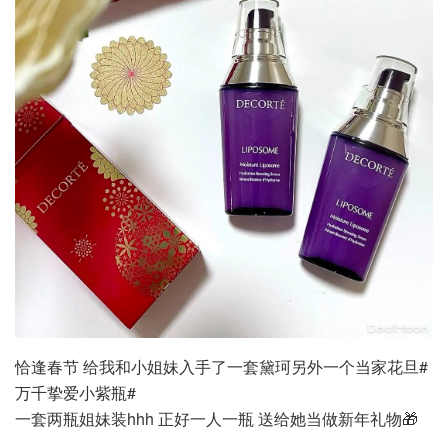
恰逢春节 给我和小姐妹入手了一套黛珂另外一个当家花旦#
万千挚爱小紫瓶#
一套两瓶姐妹装hhh 正好一人一瓶 送给她当做新年礼物🎁