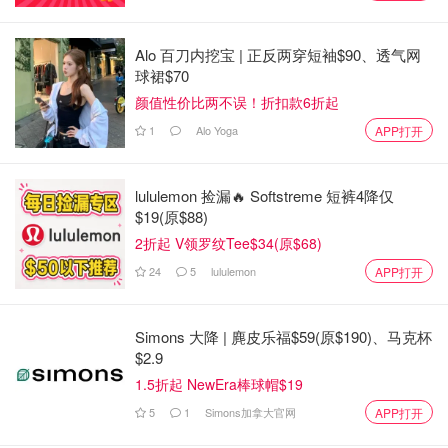
Alo 百刀内挖宝 | 正反两穿短袖$90、透气网
球裙$70
颜值性价比两不误！折扣款6折起
1
Alo Yoga
APP打开
lululemon 捡漏🔥 Softstreme 短裤4降仅
$19(原$88)
2折起 V领罗纹Tee$34(原$68)
24
5
lululemon
APP打开
小紫瓶是一瓶肌底精华液 主打超高效保湿 水凝质地 清透二
不油腻 早上出门之前用一泵 整天皮肤都是水润润的 不会干
Simons 大降 | 麂皮乐福$59(原$190)、马克杯
燥~而且#黛珂# 主打的先入后水概念 用完这款精华之后也
$2.9
会更好的帮助皮肤吸收后续护肤品~
1.5折起 NewEra棒球帽$19
5
1
Simons加拿大官网
APP打开