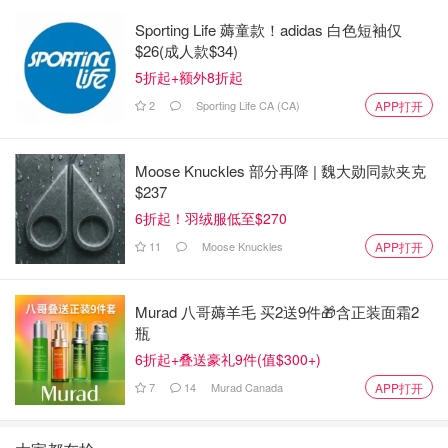
Sporting Life 薅童款！adidas 白色短袖仅
$26(成人款$34)
5折起+额外8折起
2
Sporting Life CA (CA)
APP打开
Moose Knuckles 部分再降 | 魏大勋同款夹克
$237
6折起！羽绒服低至$270
11
Moose Knuckles
APP打开
Murad 八哥薅羊毛 买2送9件🎁含正装面霜2
瓶
6折起+叠送豪礼9件(值$300+)
7
14
Murad Canada
APP打开