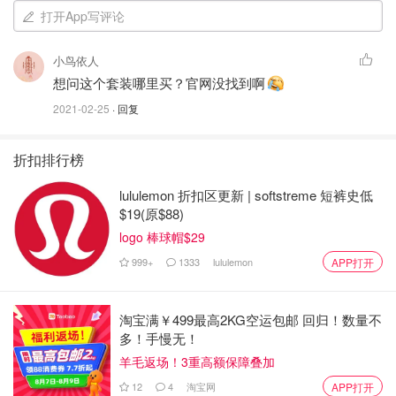
打开App写评论
小鸟依人
想问这个套装哪里买？官网没找到啊
2021-02-25
· 回复
折扣排行榜
lululemon 折扣区更新 | softstreme 短裤史低
$19(原$88)
logo 棒球帽$29
999+
1333
lululemon
APP打开
淘宝满￥499最高2KG空运包邮 回归！数量不
多！手慢无！
羊毛返场！3重高额保障叠加
12
4
淘宝网
APP打开