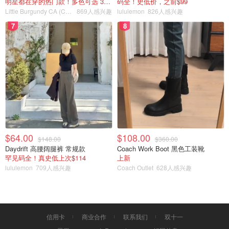
明星都在穿的热门款！多色可选 3.8折
码全！史低价，之前$99
Little Burgundy CA (CA）
869人感兴趣
lululemon
826人感兴趣
7
8
$64.00
$108.00
$148.00
$360.00
Daydrift 高腰阔腿裤 常规款
Coach Work Boot 黑色工装靴
罕见码全！真史低上次$114
上新
lululemon
709人感兴趣
Coach Outlet
628人感兴趣
信用卡
商业合作
联系我们
双十一