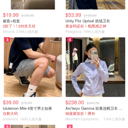
$19.99
$53.99
$130.00
$109.00
被套+枕套
Unity Fitz Uprisal 抓绒卫衣
2折了！! 230支天丝
黄金码还在！氛围感之神
Simons
2184人感兴趣
Patagonia
1994人感兴趣
3
4
$39.00
$238.00
$78.00
$340.00
lululemon Mile 6英寸男士短裤
Arc'teryx Gamma 轻量连帽卫衣 女款
仅剩大码
锦葵紫首折！蹲补
lululemon
1633人感兴趣
Mountain Equipment Company
1304人感兴趣
5
6