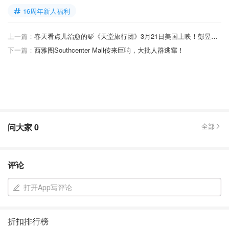
16周年新人福利
上一篇：
春天看点儿治愈的🍃《天堂旅行团》3月21日美国上映！彭昱畅主演，张嘉佳小说改编！
下一篇：
西雅图Southcenter Mall传来巨响，大批人群逃窜！
问大家
0
全部
评论
打开App写评论
折扣排行榜