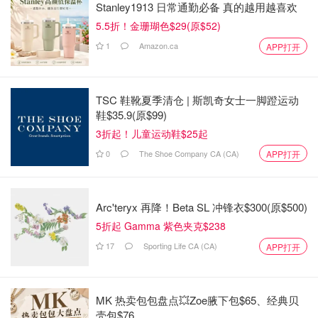
Stanley1913 日常通勤必备 真的越用越喜欢
5.5折！金珊瑚色$29(原$52)
1
Amazon.ca
APP打开
TSC 鞋靴夏季清仓 | 斯凯奇女士一脚蹬运动
鞋$35.9(原$99)
3折起！儿童运动鞋$25起
0
The Shoe Company CA (CA)
APP打开
Arc'teryx 再降！Beta SL 冲锋衣$300(原$500)
5折起 Gamma 紫色夹克$238
17
Sporting Life CA (CA)
APP打开
MK 热卖包包盘点💥Zoe腋下包$65、经典贝
壳包$76