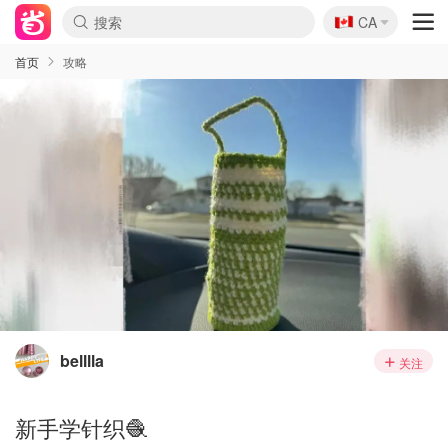
🇨🇦
CA
首页
攻略
belllla
关注
新手学针织🧶