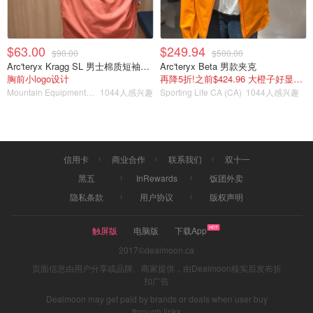
$63.00
$249.94
$90.00
$500.00
Arc'teryx Kragg SL 男士棉质短袖T恤
Arc'teryx Beta 男款夹克
胸前小logo设计
再降5折!之前$424.96 大橙子好显白 蹲补
Mountain Equipment Company
1044人感兴趣
Sporting Life CA (CA)
1044人感兴趣
信用卡
商业合作
联系我们
双十一
黑五
InRewards
饭团外卖
隐私条款
用户协议
版权声明
触屏版
电脑版
下载App
2017©dealmoon.ca
页面信息由用户分享或品牌、商家提供，由Dealmoon核实后发布折
扣广告
Dealmoon may get paid by brands or deals when user buy
through links