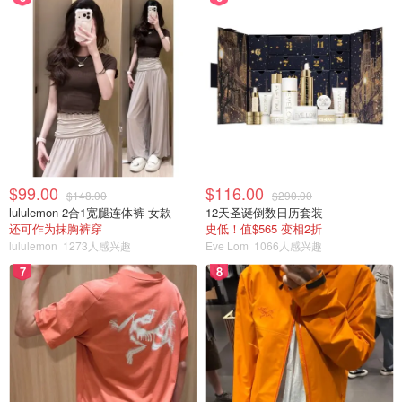
$99.00
$116.00
$148.00
$290.00
lululemon 2合1宽腿连体裤 女款
12天圣诞倒数日历套装
还可作为抹胸裤穿
史低！值$565 变相2折
lululemon
1273人感兴趣
Eve Lom
1066人感兴趣
7
8