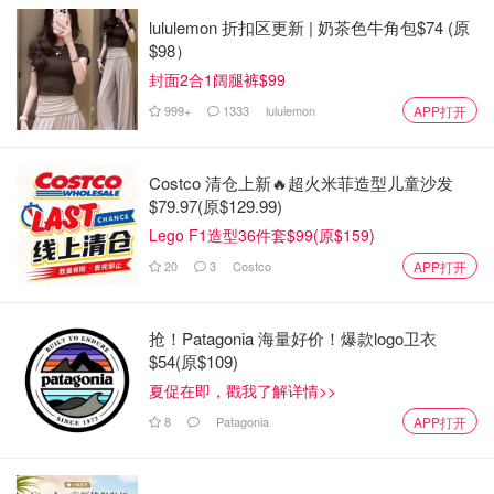
lululemon 折扣区更新 | 奶茶色牛角包$74 (原
$98）
封面2合1阔腿裤$99
999+
1333
lululemon
APP打开
Costco 清仓上新🔥超火米菲造型儿童沙发
$79.97(原$129.99)
Lego F1造型36件套$99(原$159)
20
3
Costco
APP打开
抢！Patagonia 海量好价！爆款logo卫衣
$54(原$109)
夏促在即，戳我了解详情>>
8
Patagonia
APP打开