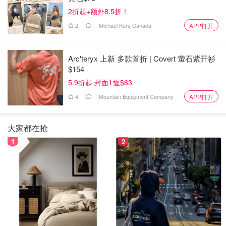
2折起+额外8.5折！
2
Michael Kors Canada
APP打开
Arc'teryx 上新 多款首折 | Covert 萤石紫开衫
$154
5.9折起 封面T恤$63
4
Mountain Equipment Company
APP打开
大家都在抢
1
2