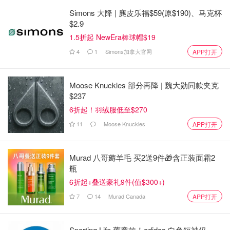
Simons 大降 | 麂皮乐福$59(原$190)、马克杯
$2.9
1.5折起 NewEra棒球帽$19
4
1
Simons加拿大官网
APP打开
Moose Knuckles 部分再降 | 魏大勋同款夹克
$237
6折起！羽绒服低至$270
11
Moose Knuckles
APP打开
Murad 八哥薅羊毛 买2送9件🎁含正装面霜2
瓶
6折起+叠送豪礼9件(值$300+)
7
14
Murad Canada
APP打开
Sporting Life 薅童款！adidas 白色短袖仅