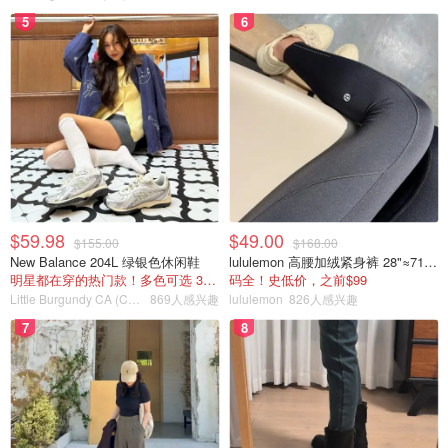
5
6
$59.98
$49.00
$155.00
$168.00
New Balance 204L 绿银色休闲鞋
lululemon 高腰加绒紧身裤 28"≈71cm 5个口袋
明星都在穿的热门款！多色可选 3.8折
码全！史低价，之前$99
Little Burgundy CA (CA）
869人感兴趣
lululemon
826人感兴趣
7
8