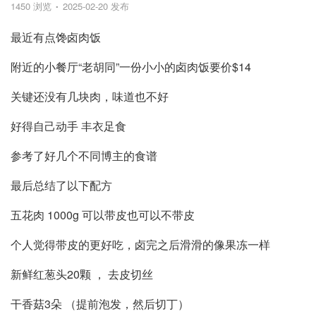
1450 浏览
2025-02-20 发布
最近有点馋卤肉饭
附近的小餐厅“老胡同”一份小小的卤肉饭要价$14
关键还没有几块肉，味道也不好
好得自己动手 丰衣足食
参考了好几个不同博主的食谱
最后总结了以下配方
五花肉 1000g 可以带皮也可以不带皮
个人觉得带皮的更好吃，卤完之后滑滑的像果冻一样
新鲜红葱头20颗 ， 去皮切丝
干香菇3朵 （提前泡发，然后切丁）