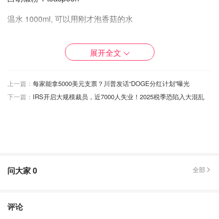
温水 1000ml, 可以用刚才泡香菇的水
八角 2 个
展开全文
香叶 4-5 片
步骤：
上一篇：
每家能拿5000美元支票？川普发话“DOGE分红计划”曝光
下一篇：
IRS开启大规模裁员，近7000人失业！2025税季恐陷入大混乱
1. 取一口锅，倒入油，烧到六层热，下红葱头丝，小火炸至
金黄后捞出沥干多余的油
2. 五花肉切成4厘米宽的条形， 取一口砂锅或者珐琅锅，珐
琅锅保温性能更好一些， 锅烧热， 不用放油， 把五花肉倒
入锅里，不停的翻炒，这一步是为了把五花肉的油煸出来，
问大家
0
全部
这样做出来的卤肉吃起来才不会腻
3. 煸炒一会儿之后，会出很多的油，可以倒掉一些，接着加
入冰糖，继续翻炒，炒出糖色
评论