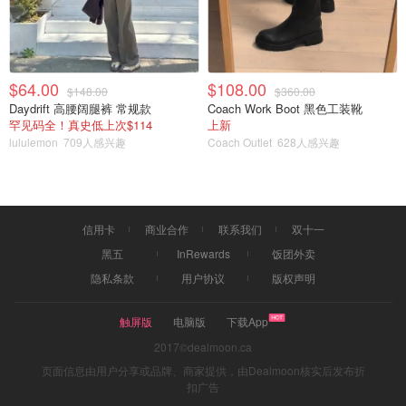
$64.00
$108.00
$148.00
$360.00
Daydrift 高腰阔腿裤 常规款
Coach Work Boot 黑色工装靴
罕见码全！真史低上次$114
上新
lululemon
709人感兴趣
Coach Outlet
628人感兴趣
信用卡
商业合作
联系我们
双十一
黑五
InRewards
饭团外卖
隐私条款
用户协议
版权声明
触屏版
电脑版
下载App
2017©dealmoon.ca
页面信息由用户分享或品牌、商家提供，由Dealmoon核实后发布折
扣广告