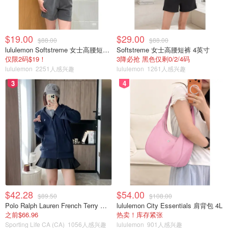
$19.00
$29.00
$88.00
$88.00
lululemon Softstreme 女士高腰短裤 10cm
Softstreme 女士高腰短裤 4英寸
仅限2码$19！
3降必抢 黑色仅剩0/2/4码
lululemon
2251人感兴趣
lululemon
1261人感兴趣
3
4
$42.28
$54.00
$89.50
$108.00
Polo Ralph Lauren French Terry 女童连帽卫衣 7-16码
lululemon City Essentials 肩背包 4L
之前$66.96
热卖！库存紧张
Sporting Life CA (CA)
1056人感兴趣
lululemon
901人感兴趣