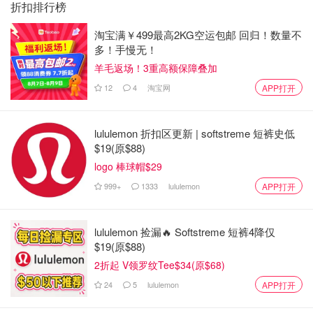
折扣排行榜
淘宝满￥499最高2KG空运包邮 回归！数量不
多！手慢无！
羊毛返场！3重高额保障叠加
12
4
淘宝网
APP打开
lululemon 折扣区更新 | softstreme 短裤史低
$19(原$88)
logo 棒球帽$29
999+
1333
lululemon
APP打开
lululemon 捡漏🔥 Softstreme 短裤4降仅
$19(原$88)
2折起 V领罗纹Tee$34(原$68)
24
5
lululemon
APP打开