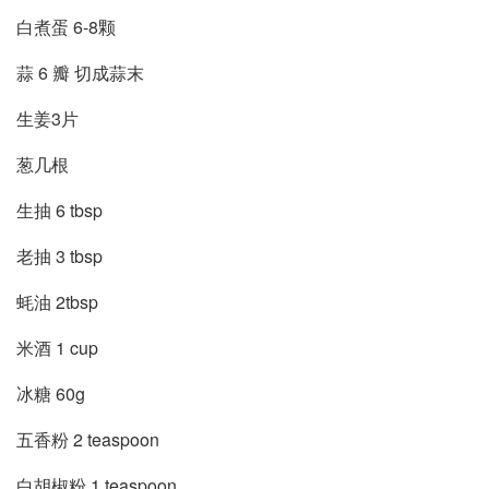
白煮蛋 6-8颗
蒜 6 瓣 切成蒜末
生姜3片
葱几根
生抽 6 tbsp
老抽 3 tbsp
蚝油 2tbsp
米酒 1 cup
冰糖 60g
五香粉 2 teaspoon
白胡椒粉 1 teaspoon