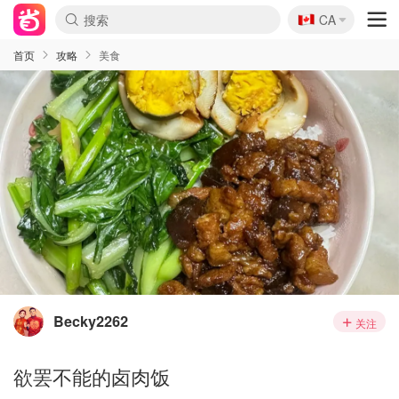
🇨🇦
CA
首页
攻略
美食
Becky2262
关注
欲罢不能的卤肉饭