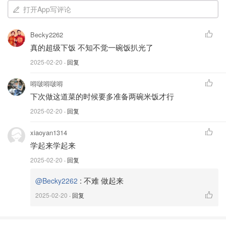
4. 加入蒜末，继续翻炒，接着倒入米酒，米酒可以增香去
打开App写评论
腥。
Becky2262
5. 倒入香菇丁，红葱油酥，加入生抽，老抽上色，蚝油，五
真的超级下饭 不知不觉一碗饭扒光了
香粉，白胡椒粉，倒入1000ml 水，最后放入白煮蛋， 大火
2025-02-20
· 回复
烧开之后转小火炖45-60分钟。
嘚啵嘚啵嘚
6. 时间到，开大火收汁，不要收的太干， 要留一点汁来浇
下次做这道菜的时候要多准备两碗米饭才行
饭。
2025-02-20
· 回复
谁能拒绝这样一锅卤肉饭，正不正宗且不说，好吃就行
xiaoyan1314
炖了一个小时，软烂入味 肥而不腻 入口即化
学起来学起来
2025-02-20
· 回复
搭配卤蛋🥚青菜🥬 每一口都是极致享受 欲罢不能
:
不难 做起来
@Becky2262
唯一的缺点就是太费米饭了🍚
2025-02-20
· 回复