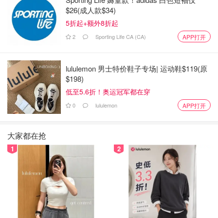
$26(成人款$34)
5折起+额外8折起
2
Sporting Life CA (CA)
APP打开
lululemon 男士特价鞋子专场| 运动鞋$119(原
$198)
低至5.6折！奥运冠军都在穿
0
lululemon
APP打开
大家都在抢
1
2