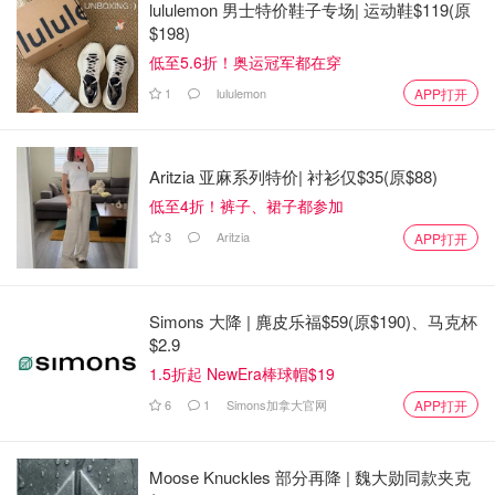
lululemon 男士特价鞋子专场| 运动鞋$119(原
$198)
低至5.6折！奥运冠军都在穿
1
lululemon
APP打开
Aritzia 亚麻系列特价| 衬衫仅$35(原$88)
低至4折！裤子、裙子都参加
3
Aritzia
APP打开
Simons 大降 | 麂皮乐福$59(原$190)、马克杯
$2.9
1.5折起 NewEra棒球帽$19
6
1
Simons加拿大官网
APP打开
💗推荐一定要来Idyllwild Garden！里面有好多可爱的小盆
栽植物🪴，还有一个小屋子专门卖羊毛毡的手作饰品好有意
Moose Knuckles 部分再降 | 魏大勋同款夹克