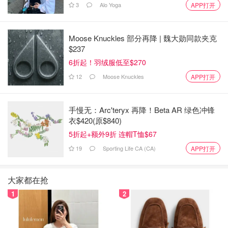
3
Alo Yoga
APP打开
Moose Knuckles 部分再降 | 魏大勋同款夹克
$237
Sephora
6折起！羽绒服低至$270
Gucci 眉笔
12
Moose Knuckles
APP打开
$26.40
$33.00
购买
手慢无：Arc'teryx 再降！Beta AR 绿色冲锋
衣$420(原$840)
5折起+额外9折 连帽T恤$67
19
Sporting Life CA (CA)
APP打开
2️⃣眉粉
大家都在抢
1
2
比起眉笔，眉粉相对冷门一些也不是每一个品牌都有，但可
以用适合的哑光眼影当替代品。眉粉使用需要搭配一把刷
子，妆后比较自然，优点是超级耐用，一盒用个三五年不成