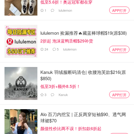
低至5.6折！奥运冠军都在穿
$13.00
$26.00
购买
1
lululemon
APP打开
lululemon 捡漏推荐🔥藏蓝棒球帽$19(原$38)
这个复古风格真的很上头，色号01，Gray
Gucci 古驰
2折起 泡沫蓝鸭舌帽$29补货
blonde。刚刚在
入的，带刷头带眉笔
Sephora 丝芙兰
24
5
lululemon
APP打开
刨。眉笔颜色顺滑不卡 ，喜欢～
Kanuk 羽绒服断码清仓| 收腰泡芙款$216(原
$850)
低至3折+额外8.5折！
3
Kanuk
APP打开
Alo 百刀内挖宝 | 正反两穿短袖$90、透气网
球裙$70
颜值性价比两不误！折扣款6折起