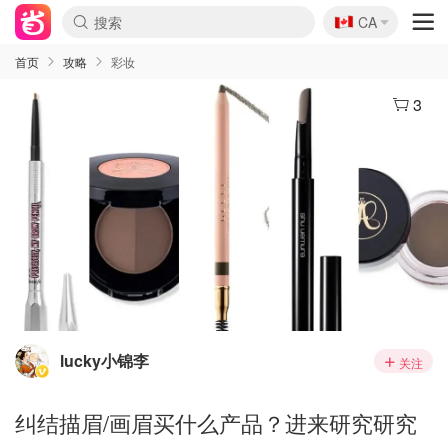
🇨🇦
CA
首页
攻略
彩妆
3
lucky小锦李
关注
纠结描眉/画眉买什么产品？进来研究研究