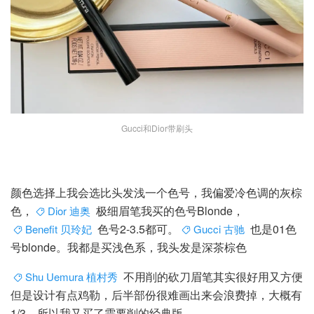
Gucci和Dior带刷头
颜色选择上我会选比头发浅一个色号，我偏爱冷色调的灰棕
色，
极细眉笔我买的色号Blonde，
Dior 迪奥
色号2-3.5都可。
也是01色
Benefit 贝玲妃
Gucci 古驰
号blonde。我都是买浅色系，我头发是深茶棕色
不用削的砍刀眉笔其实很好用又方便
Shu Uemura 植村秀
但是设计有点鸡勒，后半部份很难画出来会浪费掉，大概有
1/3，所以我又买了需要削的经典版