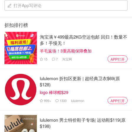
打开App写评论
折扣排行榜
淘宝满￥499最高2KG空运包邮 回归！数量不
多！手慢无！
羊毛返场！3重高额保障叠加
就这么一个小缺点，要改啊
15
7
淘宝网
APP打开
lululemon 折扣区更新 | 超经典卫衣$69(原
经常有半价眉
Ulta
Sephora 丝芙兰
Macy's 梅西百货
$128)
笔活动，我个人比较喜欢
，
Benefit 贝玲妃
Dior 迪奥
logo 棒球帽$29
这几个品牌的眉笔，可以等打折或者
Shu Uemura 植村秀
999+
1333
lululemon
APP打开
半价或是买一送一的时候囤货。
lululemon 男士特价鞋子专场| 运动鞋$119(原
ULTA Beauty
$198)
Benefit 极细眉笔