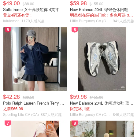
$49.00
$59.98
$88.00
$155.00
Softstreme 女士高腰短裤 4英寸
New Balance 204L 绿银色休闲鞋
黄金4码还有货！
明星都在穿的热门款！多色可选 3.8折
lululemon
1179人感兴趣
Little Burgundy CA (CA）
941人感兴趣
5
6
雅诗兰黛眉粉，已停产
$42.28
$59.98
雅斯兰黛眉粉新组合
$89.50
$155.00
Polo Ralph Lauren French Terry 女童连帽卫衣 7-16码
New Balance 204L 休闲运动鞋 蓝银色
之前$66.96
限定冰川蓝
Sporting Life CA (CA)
887人感兴趣
Little Burgundy CA (CA）
846人感兴趣
lucky小锦李
1491
7
7
8
的双色眉粉已经停产，大家可以
Estee Lauder 雅诗兰黛