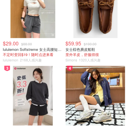
问题，用不完根本用不完～
⚠️小缺点就是容易脱妆，而且需要配合其他眉毛产品使用
例如眉刷，染眉膏等，性价比高的同时又不太高。
$29.00
$59.95
$88.00
$190.00
lululemon Softstreme 女士高腰短裤 10cm
女士棕色麂皮船鞋
不定时变回$19！随时点进来看
里外羊皮，舒服得很
lululemon
2168人感兴趣
Simons
1320人感兴趣
3
4