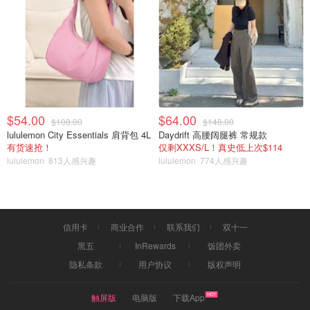
做参考。不过
这个品牌有色号很全
Anastasia Beverly Hills
的眉粉选择，另外也可用
的哑光
Bobbi Brown 芭比·波朗
单色眼影当替代。
双色眉粉旧的哪盒我用了快4年，
Anastasia Beverly Hills
买新的是因为旧的用到过期了。。。哑光粉质细腻，双色设
计非常贴心，小盒子带镜子，非常方便又好用的一盒眉粉！
$54.00
$64.00
$108.00
$148.00
需要眉粉可冲这盒✅
lululemon City Essentials 肩背包 4L
Daydrift 高腰阔腿裤 常规款
有货速抢！
仅剩XXXS/L！真史低上次$114
lululemon
813人感兴趣
lululemon
774人感兴趣
信用卡
商业合作
联系我们
双十一
黑五
InRewards
饭团外卖
隐私条款
用户协议
版权声明
触屏版
电脑版
下载App