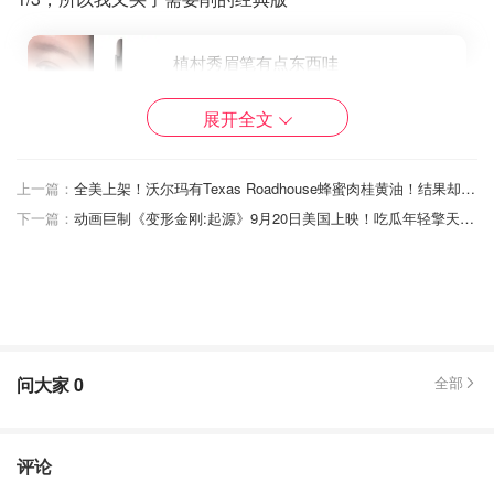
植村秀眉笔有点东西哇
展开全文
lucky小锦李
2034
7
上一篇：
全美上架！沃尔玛有Texas Roadhouse蜂蜜肉桂黄油！结果却被网友疯狂吐槽？
下一篇：
动画巨制《变形金刚:起源》9月20日美国上映！吃瓜年轻擎天柱&威震天相爱相杀的往事
问大家
0
全部
评论