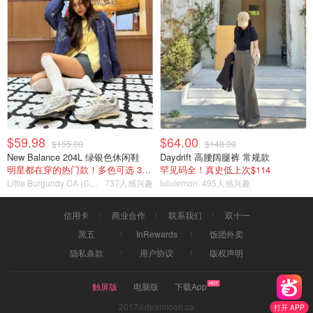
$59.98
$64.00
$155.00
$148.00
New Balance 204L 绿银色休闲鞋
Daydrift 高腰阔腿裤 常规款
明星都在穿的热门款！多色可选 3.8折
罕见码全！真史低上次$114
Little Burgundy CA (CA）
737人感兴趣
lululemon
495人感兴趣
信用卡
商业合作
联系我们
双十一
黑五
InRewards
饭团外卖
隐私条款
用户协议
版权声明
触屏版
电脑版
下载App
2017©dealmoon.ca
打开 APP