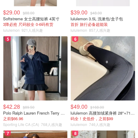
$29.00
$39.00
$88.00
$48.00
Softstreme 女士高腰短裤 4英寸
lululemon 3.5L 洗漱包/盒子包
3降必抢 尺码较全 0-6码有货
首折 旅行必备超能装
lululemon
921人感兴趣
lululemon
857人感兴趣
5
6
$42.28
$49.00
$89.50
$168.00
Polo Ralph Lauren French Terry 女童连帽卫衣 7-16码
lululemon 高腰加绒紧身裤 28"≈71cm 5个口袋
之前$66.96
码全！史低价，之前$99
Sporting Life CA (CA)
768人感兴趣
lululemon
746人感兴趣
7
8