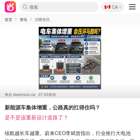
🇨🇦
CA
首页
资讯
消费资讯
来自
dealmoon.ca
07-03发布
新能源车集体增重，公路真的扛得住吗？
是不是该重新设计道路了？
续航越长车越重。蔚来CEO李斌曾指出，行业推行大电池