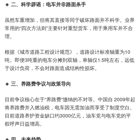
🔹 二、科学辟谣：电车并非路面杀手
虽然车重增加，但将其直接等同于破坏路面并不科学。业界
常用的“四次方法则”主要针对重型货车，用于乘用车并不合
理。
根据《城市道路工程设计规范》，道路设计标准轴重为10
吨。即便3吨重的电车分摊到双轴，单轴仅1.5吨左右，远低
于设计负荷，不会对路面造成结构性损坏。
🔹 三、养路费争议与政策导向
目前争议核心在于“养路费”缴纳的不对等。中国自 2009年起
将养路费并入燃油税，电车因无需加油而享受了制度空白。
目前道路养护资金缺口约3000亿元，油车党与电车党的平
权呼声日益增高。
🔹 四、未来趋势