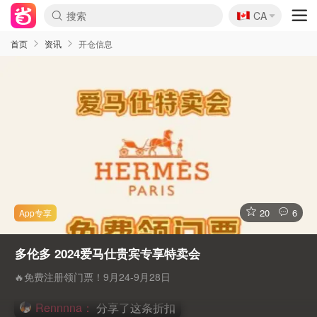
🇨🇦
CA
首页
资讯
开仓信息
20
6
xindii：
分享了这条折扣
多伦多 2024爱马仕贵宾专享特卖会
carolinalin：
分享了这条折扣
🔥免费注册领门票！9月24-9月28日
Rennnna：
分享了这条折扣