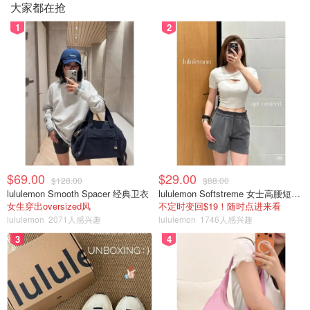
大家都在抢
1
2
$69.00
$29.00
$128.00
$88.00
lululemon Smooth Spacer 经典卫衣
lululemon Softstreme 女士高腰短裤 10cm
女生穿出oversized风
不定时变回$19！随时点进来看
lululemon
2071人感兴趣
lululemon
1746人感兴趣
3
4