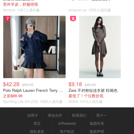
里外羊皮，舒服得很
Simons
1267人感兴趣
amazon.ca
1265人感兴趣
7
8
$42.28
$9.18
$89.50
$45.90
Polo Ralph Lauren French Terry 女童连帽卫衣 7-16码
Zara 不对称短连衣裙 棕褐色
之前$66.96
蕞低了！个位数抄底
Sporting Life CA (CA)
1083人感兴趣
ZARA
1010人感兴趣
信用卡
商业合作
联系我们
双十一
黑五
InRewards
饭团外卖
隐私条款
用户协议
版权声明