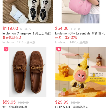
$119.00
$54.00
$198.00
$108.00
lululemon Chargefeel 3 男士运动鞋
lululemon City Essentials 肩背包 4L
黄金码都有货
热卖！库存紧张
lululemon
1710人感兴趣
lululemon
1406人感兴趣
5
6
$59.95
$29.99
$190.00
$33.99
女士棕色麂皮船鞋
POP MART 毛绒星星人