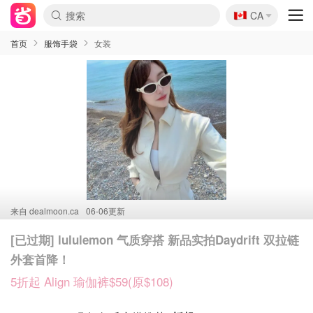
🇨🇦
CA
首页
服饰手袋
女装
来自
dealmoon.ca
06-06更新
[已过期] lululemon 气质穿搭 新品实拍Daydrift 双拉链
外套首降！
5折起 Align 瑜伽裤$59(原$108)