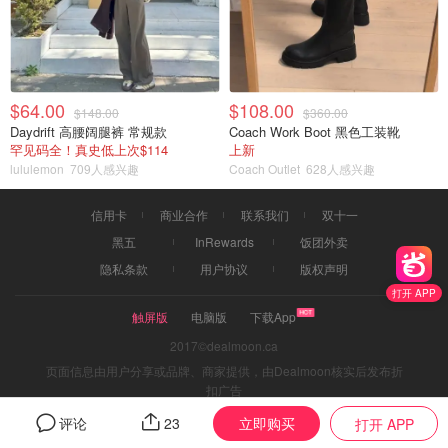
$64.00
$108.00
$148.00
$360.00
Daydrift 高腰阔腿裤 常规款
Coach Work Boot 黑色工装靴
罕见码全！真史低上次$114
上新
lululemon
709人感兴趣
Coach Outlet
628人感兴趣
信用卡
商业合作
联系我们
双十一
黑五
InRewards
饭团外卖
隐私条款
用户协议
版权声明
打开 APP
触屏版
电脑版
下载App
2017©dealmoon.ca
页面信息由用户分享或品牌、商家提供，由Dealmoon核实后发布折
扣广告
Dealmoon may get paid by brands or deals when user buy
立即购买
评论
23
打开 APP
through links