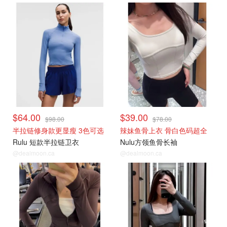
$64.00
$39.00
$98.00
$78.00
半拉链修身款更显瘦 3色可选
辣妹鱼骨上衣 骨白色码超全
Rulu 短款半拉链卫衣
Nulu方领鱼骨长袖
@dealmoon.ca
@dealmoon.ca