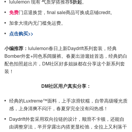
lululemon 现有 气质穿搭推荐
5折起
。
免费
门店退换货，final sale商品可换成店铺credit。
加拿大境内无门槛免运费。
点击购买>>
小编推荐：
lululemon春日上新Daydrift系列套装，经典
Bomber外套+同色系阔腿裤。春夏出游遛娃首选，经典奶白
配色拍照超出片，DM社区好多姐妹都在分享这个新系列套
装！
DM社区用户真实分享：
经典的Luxtreme™面料，上手凉滑软糯，自带高级哑光质
感，上身清爽不闷汗，春夏穿完全没有闷热感！
Daydrift外套采用双向拉链的设计，顺滑不卡顿，还能自
由调整穿法，半开穿露出内搭更显松弛，全拉上又利落干