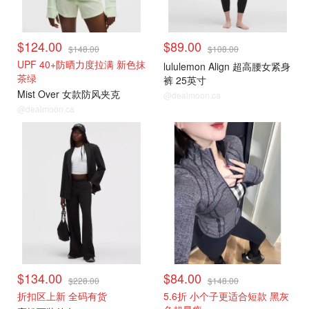
$124.00
$89.00
$148.00
$108.00
UPF 40+防晒力度拉满 新色抹
lululemon Align 超高腰女紧身
茶绿
裤 25英寸
Mist Over 女款防风夹克
@dealmoon.ca
@dealmoon.ca
$134.00
$84.00
$228.00
$148.00
折扣区上新 全码有货
5.6折 小个子更适合短款 黑灰