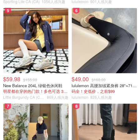
Sporting Life CA (CA)
1056人感兴趣
lululemon
901人感兴趣
5
6
$59.98
$49.00
$155.00
$168.00
New Balance 204L 绿银色休闲鞋
lululemon 高腰加绒紧身裤 28"≈71cm 5个口袋
明星都在穿的热门款！多色可选 3.8折
码全！史低价，之前$99
Little Burgundy CA (CA）
869人感兴趣
lululemon
826人感兴趣
7
8