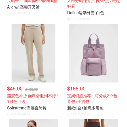
尺码全 ！新款降价 修饰腿型
大部分码还有货 配银色拉链超
好看
Align超高腰开叉裤
Define运动外套-白色
@dealmoon.ca
@dealmoon.ca
$49.00
$168.00
$138.00
燕麦色补货 面料舒服到不行！
宝妈们超推荐！可分成2个包
戳4色可选
背包+手提包
Softstreme高腰直筒裤
新款2合1抽绳多用包
@dealmoon.ca
@dealmoon.ca