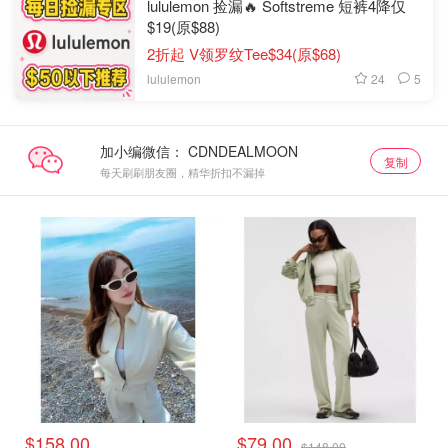
lululemon 捡漏🔥 Softstreme 短裤4降仅
$19(原$88)
2折起 V领罗纹Tee$34(原$68)
24
5
lululemon
加小编微信：
复制
每天刷刷朋友圈，精华折扣不漏掉
$158.00
$79.00
$148.00