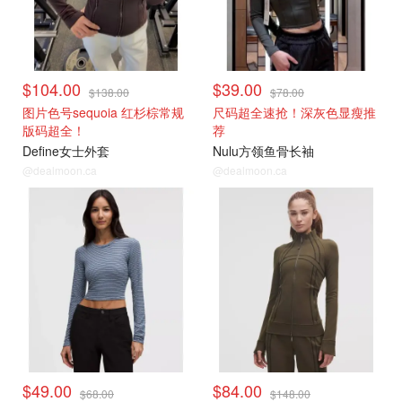
$104.00
$39.00
$138.00
$78.00
图片色号sequoia 红杉棕常规
尺码超全速抢！深灰色显瘦推
版码超全！
荐
Define女士外套
Nulu方领鱼骨长袖
@dealmoon.ca
@dealmoon.ca
$49.00
$84.00
$68.00
$148.00