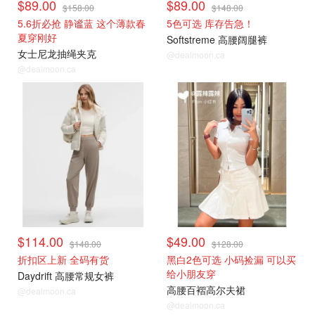
$89.00
$89.00
$158.00
$148.00
5.6折必抢 静谧蓝 这个薄款春
5色可选 库存告急！
夏穿刚好
Softstreme 高腰阔腿裤
女士尼龙抽绳夹克
@dealmoon.ca
@dealmoon.ca
$114.00
$49.00
$148.00
$128.00
折扣区上新 全码有货
黑白2色可选 小码捡漏 可以买
给小朋友穿
Daydrift 高腰常规女裤
高腰百褶高尔夫裙
@dealmoon.ca
@dealmoon.ca