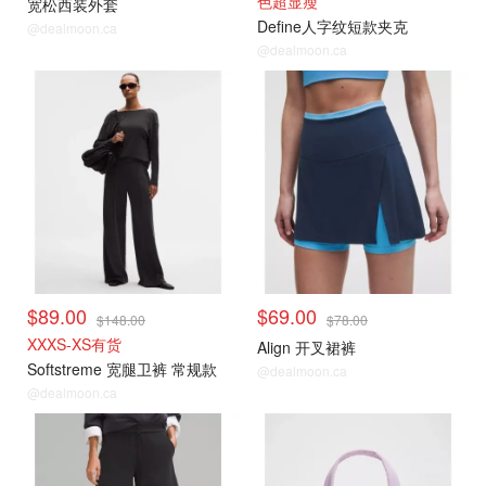
色超显瘦
宽松西装外套
Define人字纹短款夹克
@dealmoon.ca
@dealmoon.ca
$89.00
$69.00
$148.00
$78.00
XXXS-XS有货
Align 开叉裙裤
Softstreme 宽腿卫裤 常规款
@dealmoon.ca
@dealmoon.ca