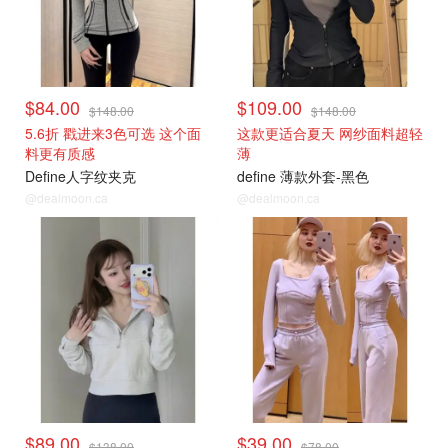
$84.00
$109.00
$148.00
$148.00
5.6折 戳进来3色可选 这个面
这款更适合夏天 网纱面料超轻
料更有质感
薄
Define人字纹夹克
define 薄款外套-黑色
@dealmoon.ca
@dealmoon.ca
$89.00
$39.00
$138.00
$78.00