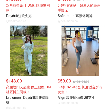
双向拉链设计 DM社区博主同
0-6补货速抢！超夏天的颜色
款！
手慢无
Daydrift短款夹克
Softstreme 高腰休闲裤
@dealmoon.ca
@dealmoon.ca
$148.00
$59.00
$108128.00
高腰遮肉又显瘦 修正腿型 DM
5.4折 0-14码全 长度适合所有
社区博主同款！
女生！
lululemon
Daydrift高腰阔腿
Align 高腰瑜伽裤 25英寸
裤
@dealmoon.ca
@dealmoon.ca