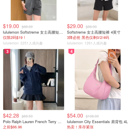
$19.00
$29.00
$88.00
$88.00
lululemon Softstreme 女士高腰短裤 10cm
Softstreme 女士高腰短裤 4英寸
仅限2码$19！
3降必抢 黑色仅剩0/2/4码
lululemon
2251人感兴趣
lululemon
1261人感兴趣
3
4
$42.28
$54.00
$89.50
$108.00
Polo Ralph Lauren French Terry 女童连帽卫衣 7-16码
lululemon City Essentials 肩背包 4L
之前$66.96
热卖！库存紧张