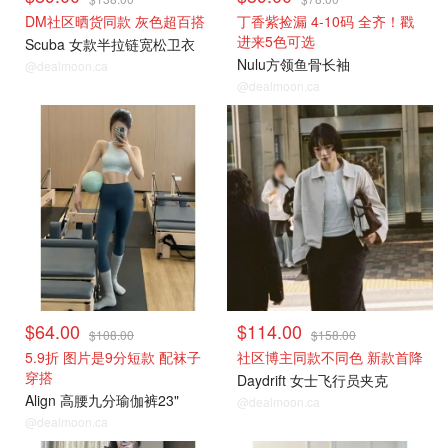
DM社区晒货同款 灰色超百搭
丁香紫捡漏 4-10码 全齐！戳
进来5色可选
Scuba 女款半拉链宽松卫衣
Nulu方领鱼骨长袖
@dealmoon.ca
@dealmoon.ca
$64.00
$114.00
$108.00
$158.00
5.9折 图片是9分短款 配袜子
社区博主同款不同色 新款首降
穿搭
Daydrift 女士飞行员夹克
Align 高腰九分瑜伽裤23"
@dealmoon.ca
@dealmoon.ca