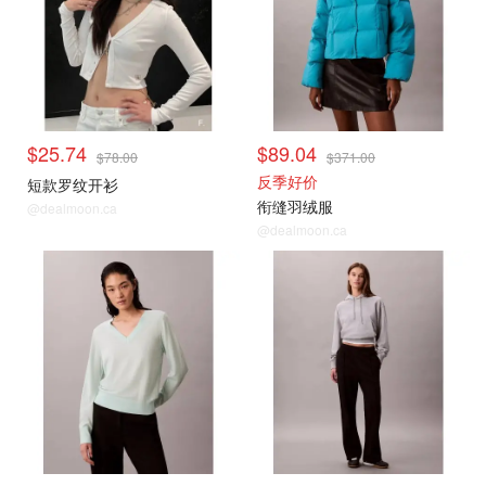
$25.74
$89.04
$78.00
$371.00
反季好价
短款罗纹开衫
衔缝羽绒服
@dealmoon.ca
@dealmoon.ca