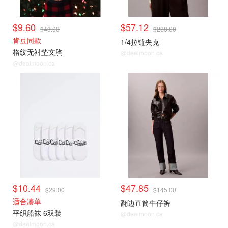
$9.60
$57.12
$40.00
$238.00
肯豆同款
1/4拉链夹克
格纹无衬垫文胸
@dealmoon.ca
@dealmoon.ca
$10.44
$47.85
$29.00
$145.00
适合凑单
翻边直筒牛仔裤
平织船袜 6双装
@dealmoon.ca
@dealmoon.ca