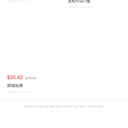
宽松印花T恤
@dealmoon.ca
@dealmoon.ca
$30.42
$78.00
抓绒短裤
@dealmoon.ca
Dealmoon may be paid when users buy items via our links.