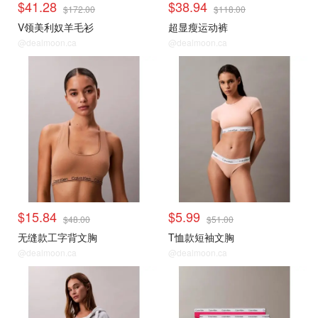
$41.28
$38.94
$172.00
$118.00
V领美利奴羊毛衫
超显瘦运动裤
@dealmoon.ca
@dealmoon.ca
$15.84
$5.99
$48.00
$51.00
无缝款工字背文胸
T恤款短袖文胸
@dealmoon.ca
@dealmoon.ca