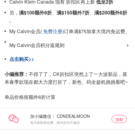
Calvin Klein Canada 现有 折扣区再上新
低至2折
另，
满$100额外8折
、
满$150额外7折
、
满$200额外6折
。
My Calvin会员(
免费注册
)订单满$75加拿大境内免运费。
My Calvin会员积分返规则
点击购买>>
小编推荐：
不得了了，CK折扣区突然上了一大波新品，基
本春季款现在都大力度打折了，新色、码全趁机挑挑看吧~
单品价格按额外6折计算
加小编微信：
复制
每天刷刷朋友圈，精华折扣不漏掉