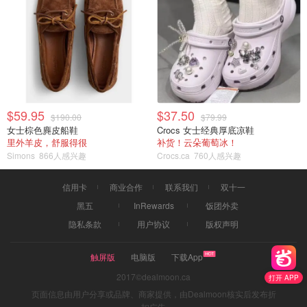
$59.95
$37.50
$190.00
$79.99
女士棕色麂皮船鞋
Crocs 女士经典厚底凉鞋
里外羊皮，舒服得很
补货！云朵葡萄冰！
Simons
866人感兴趣
Crocs.ca
760人感兴趣
信用卡
商业合作
联系我们
双十一
黑五
InRewards
饭团外卖
隐私条款
用户协议
版权声明
触屏版
电脑版
下载App
2017©dealmoon.ca
打开 APP
页面信息由用户分享或品牌、商家提供，由Dealmoon核实后发布折
扣广告