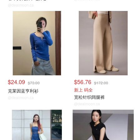
@dealmoon.ca
$24.09
$56.76
$73.00
$172.00
新上 码全
克莱因蓝亨利衫
宽松针织阔腿裤
@dealmoon.ca
@dealmoon.ca