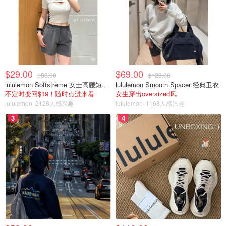
$29.00
$69.00
$88.00
$128.00
lululemon Softstreme 女士高腰短裤 10cm
lululemon Smooth Spacer 经典卫衣
不定时变回$19！随时点进来看
女生穿出oversized风
lululemon
2128人感兴趣
lululemon
1168人感兴趣
3
4