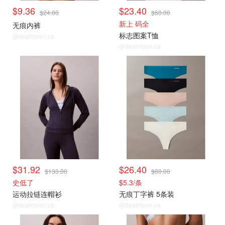
$9.36
$23.40
$24.00
$60.00
新上 码全
无痕内裤
标志图案T恤
@dealmoon.ca
@dealmoon.ca
$31.92
$26.40
$133.00
$80.00
史低了
$5.3/条
运动拉链连帽衫
无痕丁字裤 5条装
@dealmoon.ca
@dealmoon.ca