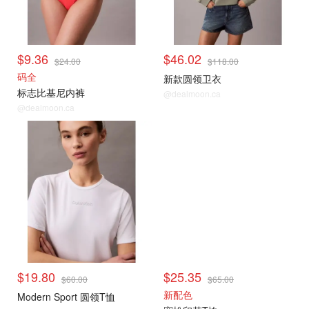
$9.36
$46.02
$24.00
$118.00
码全
新款圆领卫衣
标志比基尼内裤
@dealmoon.ca
@dealmoon.ca
$19.80
$25.35
$60.00
$65.00
新配色
Modern Sport 圆领T恤