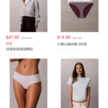
$47.85
$19.89
$145.00
$51.00
好价
小爱心棉内裤 3件装
拉链款抓绒连帽衫
@dealmoon.ca
@dealmoon.ca