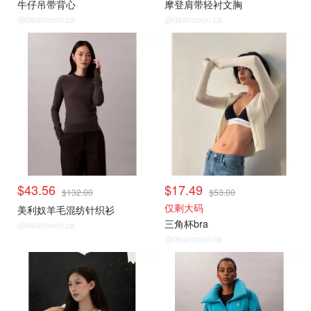
牛仔吊带背心
摩登肩带轻衬文胸
@dealmoon.ca
@dealmoon.ca
$43.56
$17.49
$132.00
$53.00
仅剩大码
美利奴羊毛混纺针织衫
三角杯bra
@dealmoon.ca
@dealmoon.ca