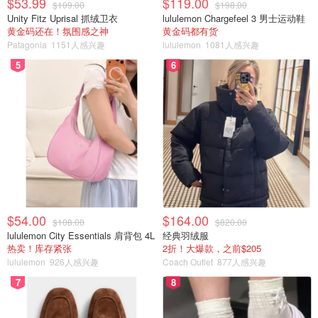
$53.99
$119.00
$109.00
$198.00
Unity Fitz Uprisal 抓绒卫衣
lululemon Chargefeel 3 男士运动鞋
黄金码还在！氛围感之神
黄金码都有货
Patagonia
1151人感兴趣
lululemon
1081人感兴趣
5
6
$54.00
$164.00
$108.00
$820.00
lululemon City Essentials 肩背包 4L
经典羽绒服
热卖！库存紧张
2折！大爆款，之前$205
lululemon
926人感兴趣
Coach Outlet
877人感兴趣
7
8