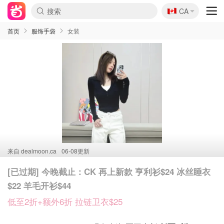
🇨🇦
CA
首页
服饰手袋
女装
来自
dealmoon.ca
06-08更新
[已过期] 今晚截止：CK 再上新款 亨利衫$24 冰丝睡衣
$22 羊毛开衫$44
低至2折+额外6折 拉链卫衣$25