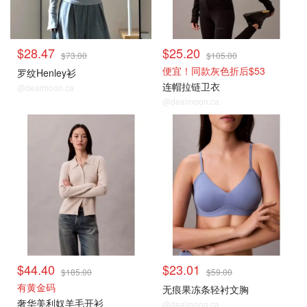
$28.47
$25.20
$73.00
$105.00
便宜！同款灰色折后$53
罗纹Henley衫
连帽拉链卫衣
@dealmoon.ca
@dealmoon.ca
$44.40
$23.01
$185.00
$59.00
有黄金码
无痕果冻条轻衬文胸
奢华美利奴羊毛开衫
@dealmoon.ca