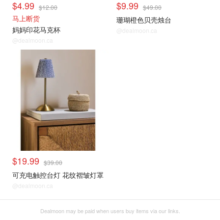
$4.99
$9.99
$12.00
$49.00
马上断货
珊瑚橙色贝壳烛台
妈妈印花马克杯
@dealmoon.ca
@dealmoon.ca
$19.99
$39.00
可充电触控台灯 花纹褶皱灯罩
@dealmoon.ca
Dealmoon may be paid when users buy items via our links.