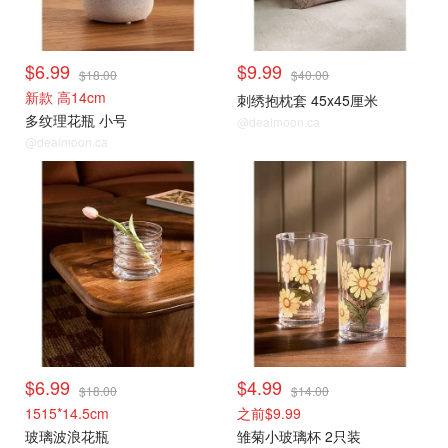
$6.99
$9.99
$18.00
$40.00
新款 高14cm
刺绣抱枕套 45x45厘米
多纹理花瓶 小号
@dealmoon.ca
@dealmoon.ca
$6.99
$4.99
$18.00
$14.00
1515*14.5cm
之前$9.99
玻璃波浪花瓶
雏菊小玻璃杯 2只装