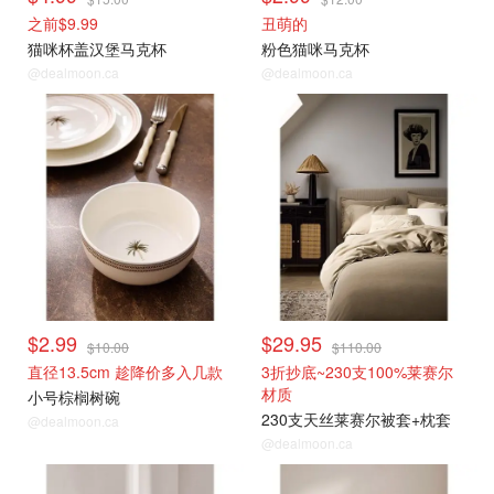
之前$9.99
丑萌的
猫咪杯盖汉堡马克杯
粉色猫咪马克杯
@dealmoon.ca
@dealmoon.ca
$2.99
$29.95
$10.00
$110.00
直径13.5cm 趁降价多入几款
3折抄底~230支100%莱赛尔
材质
小号棕榈树碗
230支天丝莱赛尔被套+枕套
@dealmoon.ca
@dealmoon.ca