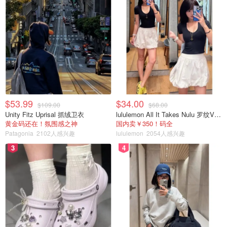
$53.99
$34.00
$109.00
$68.00
Unity Fitz Uprisal 抓绒卫衣
lululemon All It Takes Nulu 罗纹V领短袖T恤
黄金码还在！氛围感之神
国内卖￥350！码全
Patagonia
2102人感兴趣
lululemon
2054人感兴趣
3
4