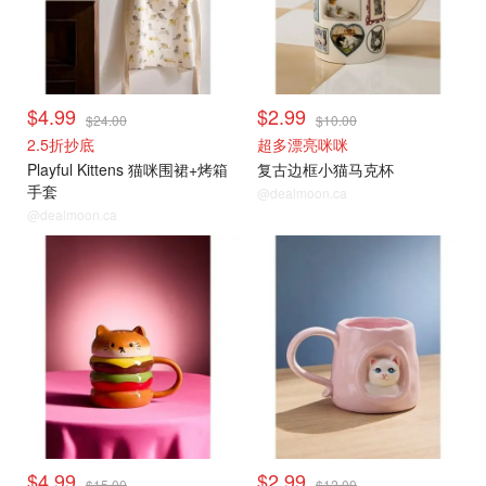
$4.99
$2.99
$24.00
$10.00
2.5折抄底
超多漂亮咪咪
Playful Kittens 猫咪围裙+烤箱
复古边框小猫马克杯
手套
@dealmoon.ca
@dealmoon.ca
$4.99
$2.99
$15.00
$12.00