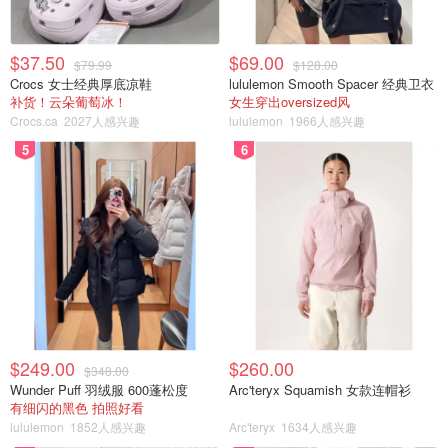
$37.50
$69.00
$79.99
$128.00
Crocs 女士经典厚底凉鞋
lululemon Smooth Spacer 经典卫衣
补货！云朵葡萄冰！
女生穿出oversized风
Crocs.ca
2027人感兴趣
lululemon
1966人感兴趣
5
6
$249.00
$260.00
$348.00
Wunder Puff 羽绒服 600蓬松度
Arc'teryx Squamish 女款连帽衫
有细闪的黑色 拍照好看
lululemon
1852人感兴趣
Arc'teryx
1634人感兴趣