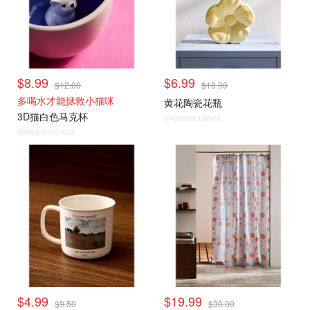
$8.99
$6.99
$12.00
$18.00
多喝水才能拯救小猫咪
黄花陶瓷花瓶
3D猫白色马克杯
@dealmoon.ca
@dealmoon.ca
$4.99
$19.99
$9.50
$30.00