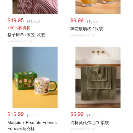
$49.95
$6.99
$110.00
$18.00
100%有机棉
碎花玻璃杯 2只装
格子床单+床笠+枕套
@dealmoon.ca
@dealmoon.ca
$16.99
$6.99
$25.00
$10.00
Magpie x Peanuts Friends
纯棉莫代尔毛巾 柔软
Forever马克杯
@dealmoon.ca