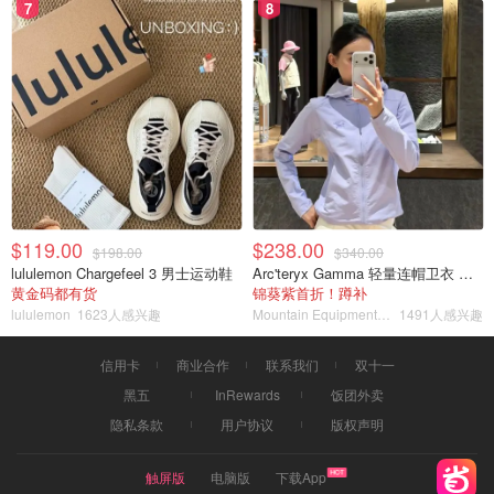
7
8
$119.00
$238.00
$198.00
$340.00
lululemon Chargefeel 3 男士运动鞋
Arc'teryx Gamma 轻量连帽卫衣 女款
黄金码都有货
锦葵紫首折！蹲补
lululemon
1623人感兴趣
Mountain Equipment Company
1491人感兴趣
信用卡
商业合作
联系我们
双十一
黑五
InRewards
饭团外卖
隐私条款
用户协议
版权声明
触屏版
电脑版
下载App