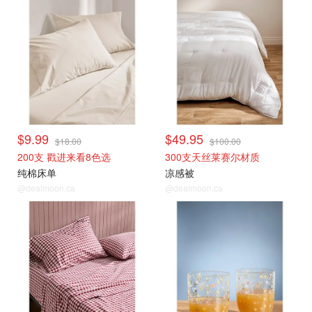
$9.99
$49.95
$18.00
$100.00
200支 戳进来看8色选
300支天丝莱赛尔材质
纯棉床单
凉感被
@dealmoon.ca
@dealmoon.ca