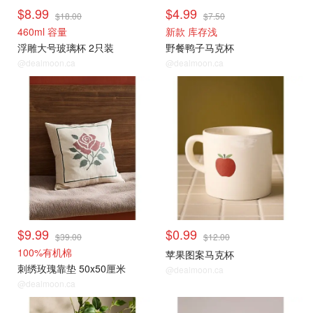
$8.99
$4.99
$18.00
$7.50
460ml 容量
新款 库存浅
浮雕大号玻璃杯 2只装
野餐鸭子马克杯
@dealmoon.ca
@dealmoon.ca
$9.99
$0.99
$39.00
$12.00
100%有机棉
苹果图案马克杯
刺绣玫瑰靠垫 50x50厘米
@dealmoon.ca
@dealmoon.ca