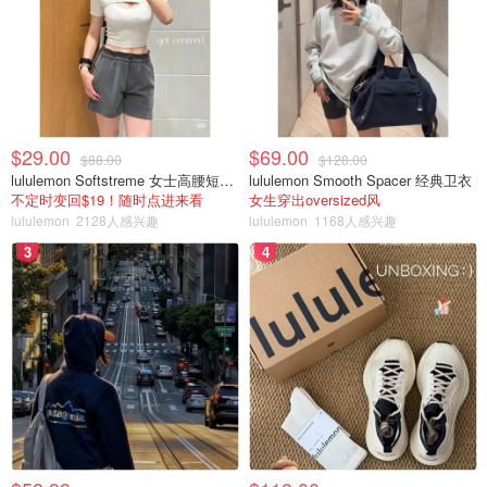
$29.00
$69.00
$88.00
$128.00
lululemon Softstreme 女士高腰短裤 10cm
lululemon Smooth Spacer 经典卫衣
不定时变回$19！随时点进来看
女生穿出oversized风
lululemon
2128人感兴趣
lululemon
1168人感兴趣
3
4