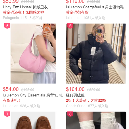
$53.99
$119.00
$109.00
$198.00
Unity Fitz Uprisal 抓绒卫衣
lululemon Chargefeel 3 男士运动鞋
黄金码还在！氛围感之神
黄金码都有货
Patagonia
1151人感兴趣
lululemon
1081人感兴趣
5
6
$54.00
$164.00
$108.00
$820.00
lululemon City Essentials 肩背包 4L
经典羽绒服
有货速抢！
2折！大爆款，之前$205
lululemon
926人感兴趣
Coach Outlet
877人感兴趣
7
8