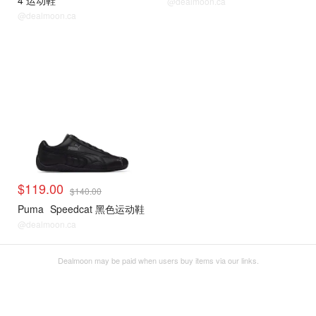
4 运动鞋
@dealmoon.ca
@dealmoon.ca
$119.00
$140.00
Puma
Speedcat 黑色运动鞋
@dealmoon.ca
Dealmoon may be paid when users buy items via our links.