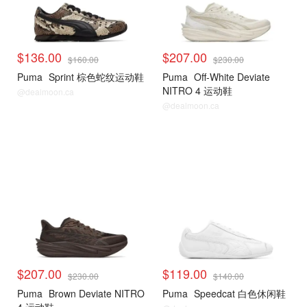
$136.00
$207.00
$160.00
$230.00
Puma
Sprint 棕色蛇纹运动鞋
Puma
Off-White Deviate
NITRO 4 运动鞋
@dealmoon.ca
@dealmoon.ca
$207.00
$119.00
$230.00
$140.00
Puma
Brown Deviate NITRO
Puma
Speedcat 白色休闲鞋