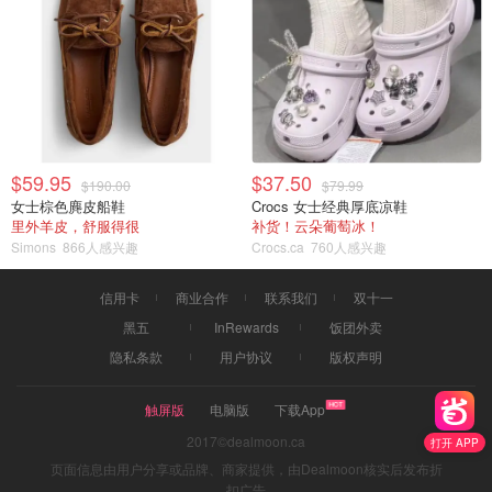
$59.95
$37.50
$190.00
$79.99
女士棕色麂皮船鞋
Crocs 女士经典厚底凉鞋
里外羊皮，舒服得很
补货！云朵葡萄冰！
Simons
866人感兴趣
Crocs.ca
760人感兴趣
信用卡
商业合作
联系我们
双十一
黑五
InRewards
饭团外卖
隐私条款
用户协议
版权声明
触屏版
电脑版
下载App
2017©dealmoon.ca
打开 APP
页面信息由用户分享或品牌、商家提供，由Dealmoon核实后发布折
扣广告