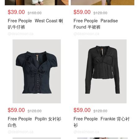
$39.00
$59.00
$168.00
$128.00
Free People
West Coast 喇
Free People
Paradise
叭牛仔裤
Found 半裙裤
@dealmoon.ca
@dealmoon.ca
$59.00
$59.00
$128.00
$128.00
Free People
Poplin 女衬衫
Free People
Frankie 背心衬
白色
衫
@dealmoon.ca
@dealmoon.ca