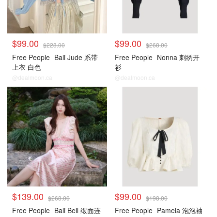
$99.00
$99.00
$228.00
$268.00
Free People
Bali Jude 系带
Free People
Nonna 刺绣开
上衣 白色
衫
@dealmoon.ca
@dealmoon.ca
$139.00
$99.00
$268.00
$198.00
Free People
Bali Bell 缎面连
Free People
Pamela 泡泡袖