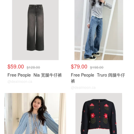
$59.00
$79.00
$128.00
$198.00
Free People
Nia 宽腿牛仔裤
Free People
Truro 阔腿牛仔
裤
@dealmoon.ca
@dealmoon.ca