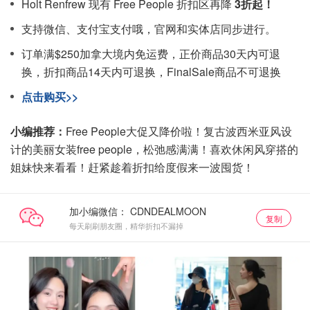
Holt Renfrew 现有 Free People 折扣区再降
3折起！
支持微信、支付宝支付哦，官网和实体店同步进行。
订单满$250加拿大境内免运费，正价商品30天内可退
换，折扣商品14天内可退换，FinalSale商品不可退换
点击购买>>
小编推荐：
Free People大促又降价啦！复古波西米亚风设
计的美丽女装free people，松弛感满满！喜欢休闲风穿搭的
姐妹快来看看！赶紧趁着折扣给度假来一波囤货！
加小编微信：
复制
每天刷刷朋友圈，精华折扣不漏掉