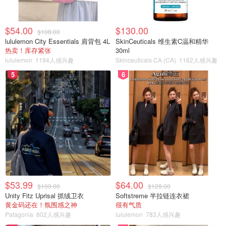
$54.00
$130.00
$108.00
lululemon City Essentials 肩背包 4L
SkinCeuticals 维生素C温和精华
热卖！库存紧张
30ml
lululemon
1194人感兴趣
Skinceuticals CA (CA)
1162人感兴趣
5
6
$53.99
$64.00
$109.00
$128.00
Unity Fitz Uprisal 抓绒卫衣
Softstreme 半拉链连衣裙
黄金码还在！氛围感之神
很有气质
Patagonia
802人感兴趣
lululemon
783人感兴趣