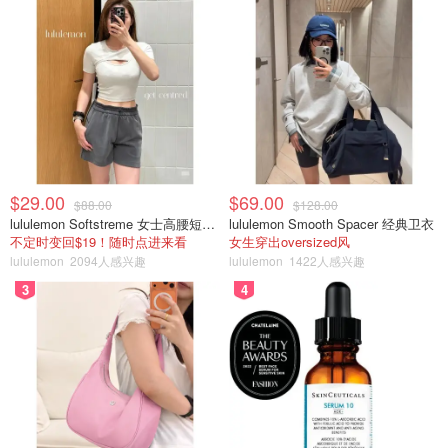
$29.00
$69.00
$88.00
$128.00
lululemon Softstreme 女士高腰短裤 10cm
lululemon Smooth Spacer 经典卫衣
不定时变回$19！随时点进来看
女生穿出oversized风
lululemon
2094人感兴趣
lululemon
1422人感兴趣
3
4