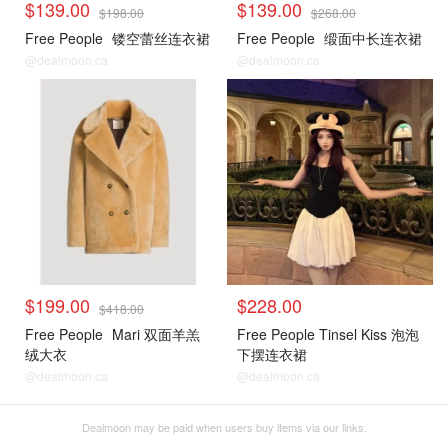
$139.00
$139.00
$198.00
$268.00
Free People
镂空蕾丝连衣裙
Free People
缎面中长连衣裙
@dealmoon.ca
@dealmoon.ca
$199.00
$228.00
$418.00
Free People
Mari 双面羊羔
Free People Tinsel Kiss 泡泡
绒大衣
下摆连衣裙
@dealmoon.ca
@dealmoon.ca
Dealmoon may be paid when users buy items via our links.