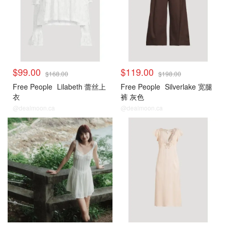
$99.00
$119.00
$168.00
$198.00
Free People
Lilabeth 蕾丝上
Free People
Silverlake 宽腿
衣
裤 灰色
@dealmoon.ca
@dealmoon.ca