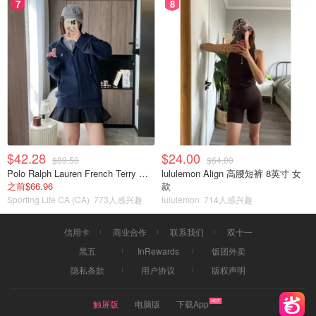
7
8
$42.28
$24.00
$89.50
$64.00
Polo Ralph Lauren French Terry 女童连帽卫衣 7-16码
lululemon Align 高腰短裤 8英寸 女
之前$66.96
款
Sporting Life CA (CA)
773人感兴趣
lululemon
714人感兴趣
信用卡
商业合作
联系我们
双十一
黑五
InRewards
饭团外卖
隐私条款
用户协议
版权声明
触屏版
电脑版
下载App