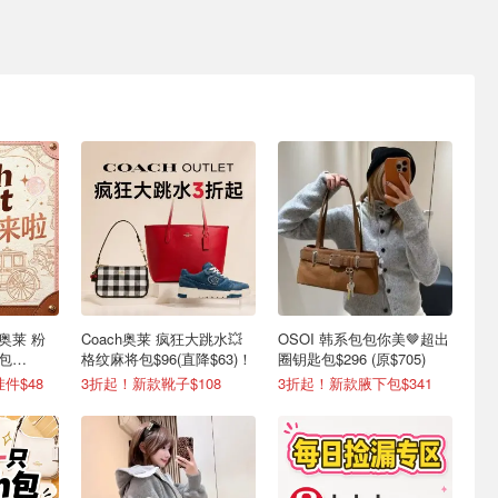
奥莱 粉
Coach奥莱 疯狂大跳水💥
OSOI 韩系包包你美🤎超出
机包
格纹麻将包$96(直降$63)！
圈钥匙包$296 (原$705)
件$48
3折起！新款靴子$108
3折起！新款腋下包$341