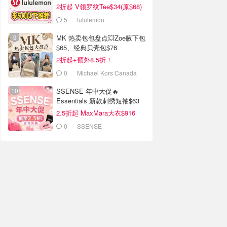
2折起 V领罗纹Tee$34(原$68)
5
lululemon
MK 热卖包包盘点💥Zoe腋下包
$65、经典贝壳包$76
2折起+额外8.5折！
0
Michael Kors Canada
SSENSE 年中大促🔥
Essentials 新款刺绣短袖$63
2.5折起 MaxMara大衣$916
(原$2130)
0
SSENSE