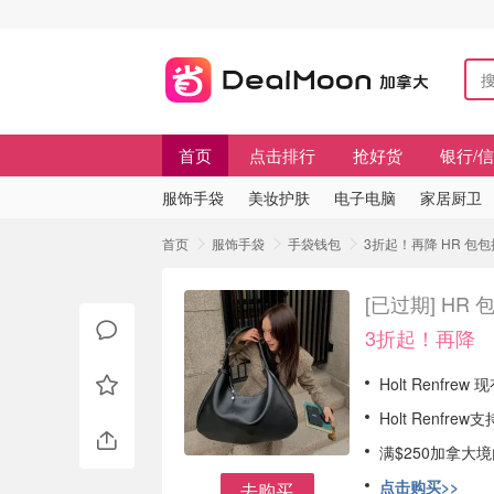
首页
点击排行
抢好货
银行/
服饰手袋
美妆护肤
电子电脑
家居厨卫
首页
服饰手袋
手袋钱包
3折起！再降 HR 包包捡漏
[已过期]
HR 包
3折起！再降
Holt Renfre
Holt Renf
满$250加拿大
点击购买>>
去购买