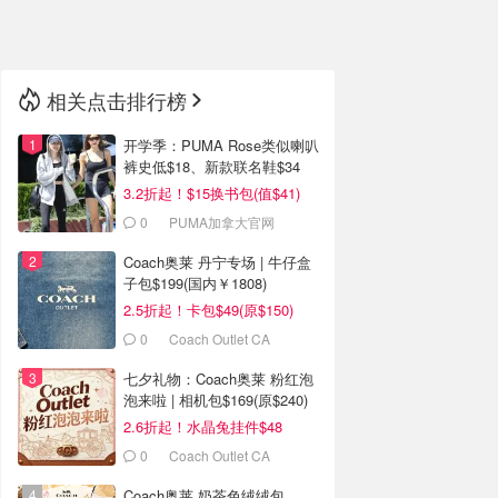
🇳🇿
新西兰
相关点击排行榜
开学季：PUMA Rose类似喇叭
裤史低$18、新款联名鞋$34
3.2折起！$15换书包(值$41)
0
PUMA加拿大官网
Coach奥莱 丹宁专场 | 牛仔盒
子包$199(国内￥1808)
2.5折起！卡包$49(原$150)
0
Coach Outlet CA
七夕礼物：Coach奥莱 粉红泡
泡来啦 | 相机包$169(原$240)
2.6折起！水晶兔挂件$48
0
Coach Outlet CA
Coach奥莱 奶茶色绒绒包