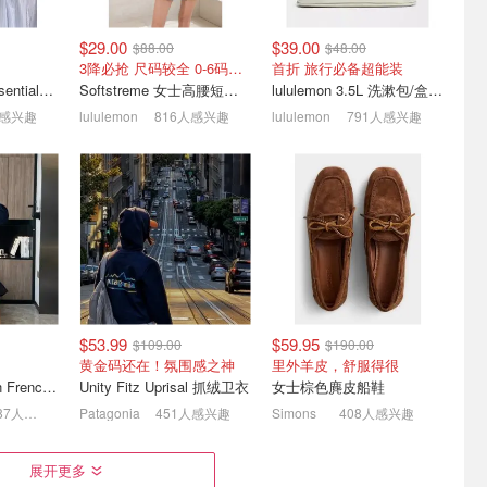
$29.00
$39.00
$88.00
$48.00
3降必抢 尺码较全 0-6码有货
首折 旅行必备超能装
lululemon City Essentials 肩背包 4L
Softstreme 女士高腰短裤 4英寸
lululemon 3.5L 洗漱包/盒子包
人感兴趣
lululemon
816人感兴趣
lululemon
791人感兴趣
包合集 好治
Call It Spring 夏日焕新｜黑
三宅一生 👜 夏日万能搭子
礼自用都
色坡跟凉鞋$35
经典7格托特$333
收
低至5折 白色拖鞋$30
4折起！超多限定色上新
$53.99
$59.95
$109.00
$190.00
黄金码还在！氛围感之神
里外羊皮，舒服得很
Polo Ralph Lauren French Terry 女童连帽卫衣 7-16码
Unity Fitz Uprisal 抓绒卫衣
女士棕色麂皮船鞋
587人感兴趣
Patagonia
451人感兴趣
Simons
408人感兴趣
左右抢好货|
Alexander Wang 官网折扣
SSENSE｜夏日折扣季设
展开更多
区| 牛仔鸭舌帽$140
计师精选