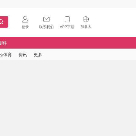
加拿大
登录
联系我们
APP下载
🇺🇸
美国
爆料
🇨🇳
中国
出/体育
资讯
更多
🇨🇦
加拿大
扫码下载 App
🇬🇧
英国
Download on the
App Store
🇩🇪
德国
Download the
Android App
🇫🇷
法国
🇮🇹
意大利
🇦🇺
澳洲