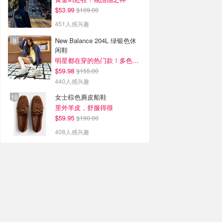
$53.99
$109.00
451人感兴趣
New Balance 204L 绿银色休
闲鞋
明星都在穿的热门款！多色可选 3.8折
$59.98
$155.00
440人感兴趣
女士棕色麂皮船鞋
里外羊皮，舒服得很
$59.95
$190.00
408人感兴趣