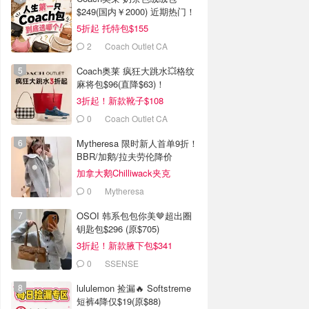
$249(国内￥2000) 近期热门！
5折起 托特包$155
2
Coach Outlet CA
Coach奥莱 疯狂大跳水💥格纹
麻将包$96(直降$63)！
3折起！新款靴子$108
0
Coach Outlet CA
Mytheresa 限时新人首单9折！
BBR/加鹅/拉夫劳伦降价
加拿大鹅Chilliwack夹克
$715(官网$795）
0
Mytheresa
OSOI 韩系包包你美🤎超出圈
钥匙包$296 (原$705)
3折起！新款腋下包$341
0
SSENSE
lululemon 捡漏🔥 Softstreme
短裤4降仅$19(原$88)