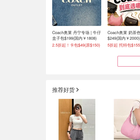
Coach奥莱 丹宁专场 | 牛仔
Coach奥莱 奶茶
盒子包$199(国内￥1808)
$249(国内￥2000
门！
2.5折起！卡包$49(原$150)
5折起 托特包$155
推荐好货
MK 热卖包包盘点💥Zoe腋
Suit Negozi 超好价
下包$65、经典贝壳包$76
卡包$363(官网:$44
2折起+额外8.5折！
正价款全场8折！