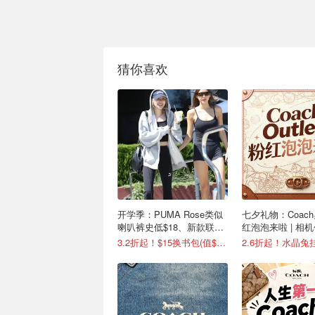
猜你喜欢
开学季：PUMA Rose类似
七夕礼物：Coach
喇叭裤史低$18、新款联名
红泡泡来啦 | 相
鞋$34
$169(原$240)
3.2折起！$15换书包(值$41)
2.6折起！水晶兔挂