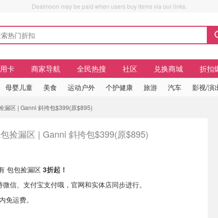
Dealmoon may be paid when users buy items via our links.
信用卡
商家导航
全民热搜
社区
兑换商城
折扣
母婴儿童
美食
运动户外
个护健康
旅游
汽车
影视/演
区 | Ganni 斜挎包$399(原$895)
包捡漏区 | Ganni 斜挎包$399(原$895)
w 现有 包包捡漏区
3折起！
rew支持微信、支付宝支付哦，官网和实体店同步进行。
境内免运费。