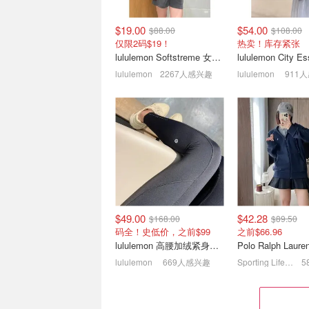
$19.00
$54.00
$88.00
$108.00
仅限2码$19！
热卖！库存紧张
lululemon Softstreme 女士高腰短裤 10cm
lululemon
2267人感兴趣
lululemon
911
SSENSE 年中大促🔥
Loewe 钱包/卡
Essentials 新款刺绣短袖
愈的大地色系 送
$63
不错！
2.5折起 MaxMara大衣$916 (原$2130)
6折起！卡包$315
$49.00
$42.28
$168.00
$89.50
码全！史低价，之前$99
之前$66.96
lululemon 高腰加绒紧身裤 28"≈71cm 5个口袋
lululemon
669人感兴趣
Sporting Life CA (CA)
Miu Miu 定价优势6折🔥水
Coach官网 $50
桶包$1490 全系列降价
钱包超低价