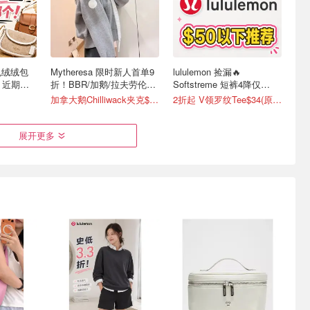
色绒绒包
Mytheresa 限时新人首单9
lululemon 捡漏🔥
) 近期热
折！BBR/加鹅/拉夫劳伦降
Softstreme 短裤4降仅
价
$19(原$88)
加拿大鹅Chilliwack夹克$715(官网$795）
2折起 V领罗纹Tee$34(原$68)
展开更多
| Gucci
MK 大容量包包合集 | 经典
ALDO 折扣区低至5折
5)
Sheila 手提包$110 (原
$558）
2折起+额外8折！邮差包$80
挎包 $45