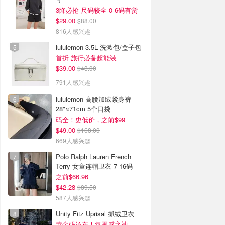
3降必抢 尺码较全 0-6码有货
$29.00
$88.00
816人感兴趣
lululemon 3.5L 洗漱包/盒子包
首折 旅行必备超能装
$39.00
$48.00
791人感兴趣
lululemon 高腰加绒紧身裤
28"≈71cm 5个口袋
码全！史低价，之前$99
$49.00
$168.00
669人感兴趣
Polo Ralph Lauren French
Terry 女童连帽卫衣 7-16码
之前$66.96
$42.28
$89.50
587人感兴趣
Unity Fitz Uprisal 抓绒卫衣
黄金码还在！氛围感之神