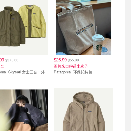
.99
$26.99
$375.00
$55.00
码全
图片来自@诺米袁子
ail 女士三合一外
Patagonia 环保托特包