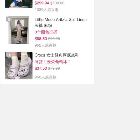
$299.94
$600.00
1039人感兴趣
Little Moon Aritzia Sail Linen
长裤 麻织
3个颜色打折
$58.80
$98.00
962人感兴趣
Crocs 女士经典厚底凉鞋
补货！云朵葡萄冰！
$37.50
$79.99
956人感兴趣