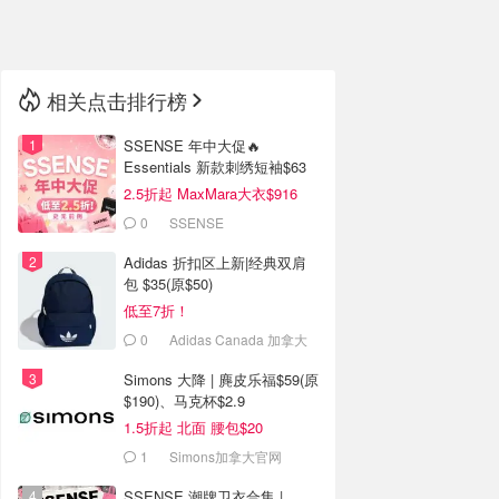
🇳🇿
新西兰
相关点击排行榜
SSENSE 年中大促🔥
Essentials 新款刺绣短袖$63
2.5折起 MaxMara大衣$916
(原$2130)
0
SSENSE
Adidas 折扣区上新|经典双肩
包 $35(原$50)
低至7折！
0
Adidas Canada 加拿大
官网
Simons 大降 | 麂皮乐福$59(原
$190)、马克杯$2.9
1.5折起 北面 腰包$20
1
Simons加拿大官网
SSENSE 潮牌卫衣合集 |