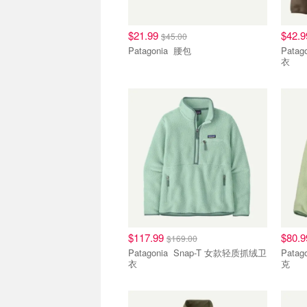
$21.99
$42.
$45.00
Patagonia 腰包
Patagonia Cozy 
衣
$117.99
$80.
$169.00
Patagonia Snap-T 女款轻质抓绒卫
Patagonia Retro
衣
克