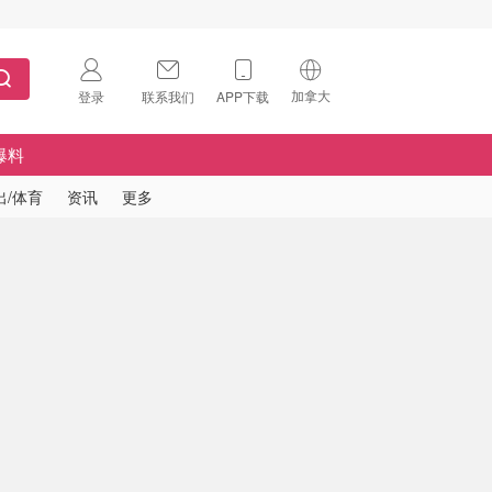
加拿大
登录
联系我们
APP下载
🇺🇸
美国
爆料
🇨🇳
中国
出/体育
资讯
更多
🇨🇦
加拿大
扫码下载 App
🇬🇧
英国
Download on the
App Store
🇩🇪
德国
Download the
Android App
🇫🇷
法国
🇮🇹
意大利
🇦🇺
澳洲