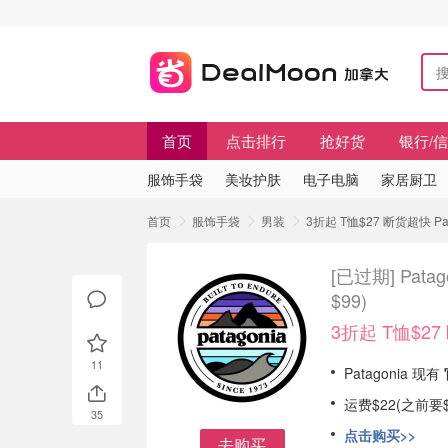
首页
点击排行
抢好货
银行/
服饰手袋
美妆护肤
电子电脑
家居厨卫
首页
服饰手袋
男装
3折起 T恤$27 断货超快 Pa
[已过期]
Pata
$99)
3折起 T恤$2
11
Patagonia 现有
运费$22(之前要$
35
点击购买>>
去购买