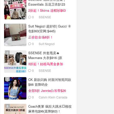
Essentials 压花卫衣$123
2折起！Skims 连帽衫$63
0
SSENSE
Suit Negozi 超好价| Gucci 卡
包$363(官网:$445)
正价款全场8折！
0
Suit Negozi
SSENSE 外套甩卖🔥
Maxmara 大衣$916 (原
$2130）
3折起！始祖鸟黑金参加
0
SSENSE
CK 新款闪购 封面河智苑同款
$66 首降码全
全部5折 Jennie白吊带$26
0
Calvin Klein Canada
Coach奥莱 疯狂大跳水💥格纹
麻将包$96(直降$63)！