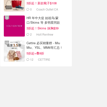
3折起！新款靴子$108
0
Coach Outlet CA
HR 年中大促 始祖鸟/蒙
口/Skims 等 多明星同款
3折起！Skims 抹胸$39
2
Holt Renfrew
Cettire 必买销量榜 - Miu
Miu、YSL、MM6等汇总！
5折起+叠9折
12
CETTIRE