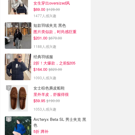
女生穿出oversized风
$69.00
$128.00
1477人感兴趣
短款羽绒夹克 黑色
图片类似款，时尚感巨重
$201.00
$670.00
1188人感兴趣
经典羽绒服
2折！大爆款，之前$205
$164.00
$820.00
1093人感兴趣
女士棕色麂皮船鞋
里外羊皮，舒服得很
$59.95
$190.00
1053人感兴趣
Arc'teryx Beta SL 男士夹克 黑
色
5折 蹲补