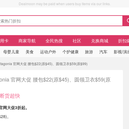
Dealmoon may be paid when users buy items via our links.
信用卡
商家导航
全民热搜
社区
兑换商城
折扣
母婴儿童
美食
运动户外
个护健康
旅游
汽车
影视/演
tagonia 官网大促 腰包$22(原$45)、圆领卫衣$59(原$99)
gonia 官网大促 腰包$22(原$45)、圆领卫衣$59(原
7 断货超快
官网大促3折起。
28)。