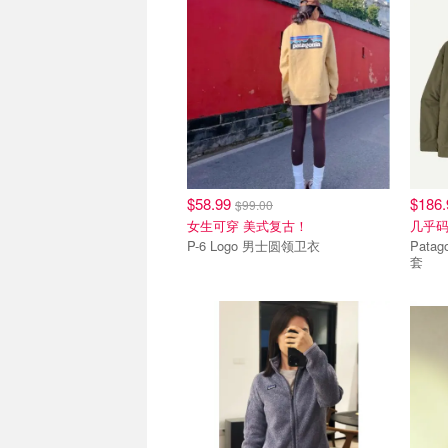
$58.99
$186
$99.00
女生可穿 美式复古！
几乎
P-6 Logo 男士圆领卫衣
Patagonia Skys
套