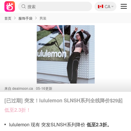
🇨🇦
CA
首页
服饰手袋
男装
来自
dealmoon.ca
05-16更新
[已过期] 突发！lululemon SLNSH系列全线降价$29起
低至2.3折！
lululemon 现有 突发SLNSH系列降价
低至2.3折。