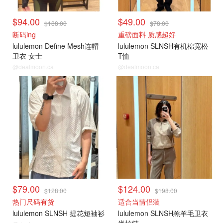
$94.00
$49.00
$188.00
$78.00
断码ing
重磅面料 质感超好
lululemon Define Mesh连帽
lululemon SLNSH有机棉宽松
卫衣 女士
T恤
@dealmoon.ca
@dealmoon.ca
$79.00
$124.00
$128.00
$198.00
热门尺码有货
适合当情侣装
lululemon SLNSH 提花短袖衫
lululemon SLNSH羔羊毛卫衣
半拉链