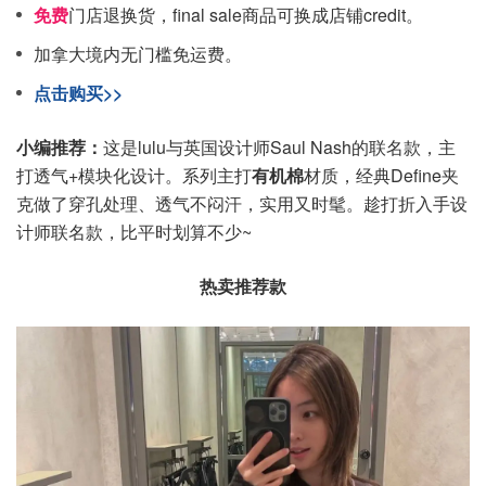
免费
门店退换货，final sale商品可换成店铺credit。
加拿大境内无门槛免运费。
点击购买>>
小编推荐：
这是lulu与英国设计师Saul Nash的联名款，主
打透气+模块化设计。系列主打
有机棉
材质，经典Define夹
克做了穿孔处理、透气不闷汗，实用又时髦。趁打折入手设
计师联名款，比平时划算不少~
热卖推荐款