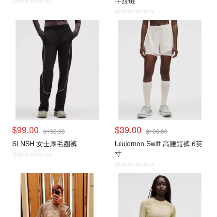
@dealmoon.ca
@dealmoon.ca
$99.00
$39.00
$198.00
$138.00
SLNSH 女士厚毛圈裤
lululemon Swift 高腰短裤 6英
寸
@dealmoon.ca
@dealmoon.ca