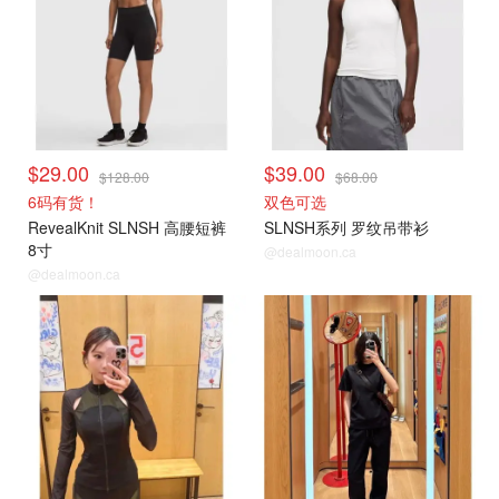
$29.00
$39.00
$128.00
$68.00
6码有货！
双色可选
RevealKnit SLNSH 高腰短裤
SLNSH系列 罗纹吊带衫
8寸
@dealmoon.ca
@dealmoon.ca