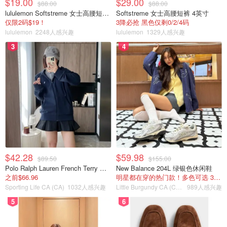
$19.00
$29.00
$88.00
$88.00
lululemon Softstreme 女士高腰短裤 10cm
Softstreme 女士高腰短裤 4英寸
仅限2码$19！
3降必抢 黑色仅剩0/2/4码
lululemon
2248人感兴趣
lululemon
1329人感兴趣
3
4
$42.28
$59.98
$89.50
$155.00
Polo Ralph Lauren French Terry 女童连帽卫衣 7-16码
New Balance 204L 绿银色休闲鞋
之前$66.96
明星都在穿的热门款！多色可选 3.8折
Sporting Life CA (CA)
1032人感兴趣
Little Burgundy CA (CA）
989人感兴趣
5
6