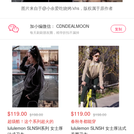
图片来自于@小余爱吃烧烤/xhs，版权属于原作者
加小编微信：
复制
每天刷刷朋友圈，精华折扣不漏掉
$119.00
$119.00
$198.00
$198.00
超级酷！这个系列超火的
春秋冬都能穿
lululemon SLNSH系列 女士厚
lululemon SLNSH 女士厚法式
法式卫衣
毛圈卫衣