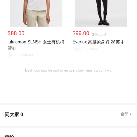
$88.00
$99.00
$168.00
lululemon SLNSH 女士有机棉
Everlux 高腰紧身裤 28英寸
背心
@dealmoon.ca
@dealmoon.ca
Dealmoon may be paid when users buy items via our links.
问大家
0
全部
评论