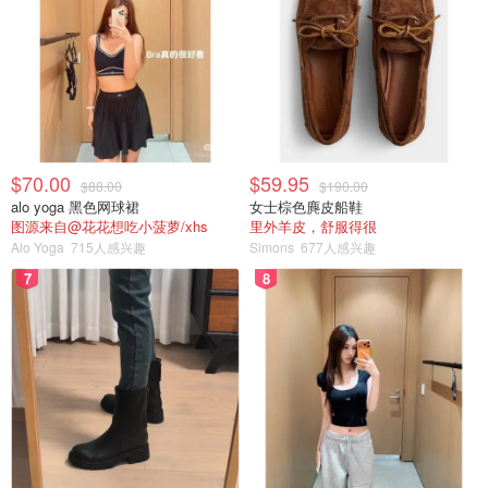
$70.00
$59.95
$88.00
$190.00
alo yoga 黑色网球裙
女士棕色麂皮船鞋
图源来自@花花想吃小菠萝/xhs
里外羊皮，舒服得很
Alo Yoga
715人感兴趣
Simons
677人感兴趣
7
8