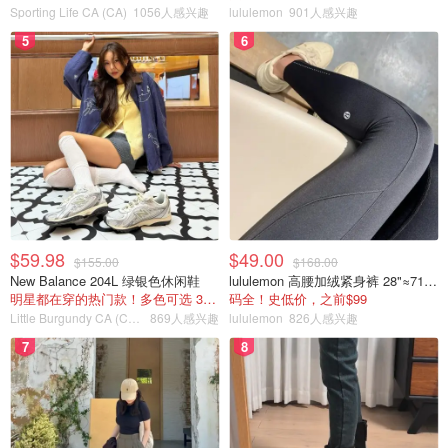
Sporting Life CA (CA)
1056人感兴趣
lululemon
901人感兴趣
5
6
$59.98
$49.00
$155.00
$168.00
New Balance 204L 绿银色休闲鞋
lululemon 高腰加绒紧身裤 28"≈71cm 5个口袋
明星都在穿的热门款！多色可选 3.8折
码全！史低价，之前$99
Little Burgundy CA (CA）
869人感兴趣
lululemon
826人感兴趣
7
8