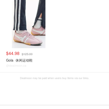
$44.98
$125.00
Gola
休闲运动鞋
@dealmoon.ca
Dealmoon may be paid when users buy items via our links.