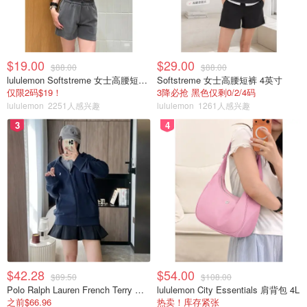
$19.00
$29.00
$88.00
$88.00
lululemon Softstreme 女士高腰短裤 10cm
Softstreme 女士高腰短裤 4英寸
仅限2码$19！
3降必抢 黑色仅剩0/2/4码
lululemon
2251人感兴趣
lululemon
1261人感兴趣
3
4
$42.28
$54.00
$89.50
$108.00
Polo Ralph Lauren French Terry 女童连帽卫衣 7-16码
lululemon City Essentials 肩背包 4L
之前$66.96
热卖！库存紧张