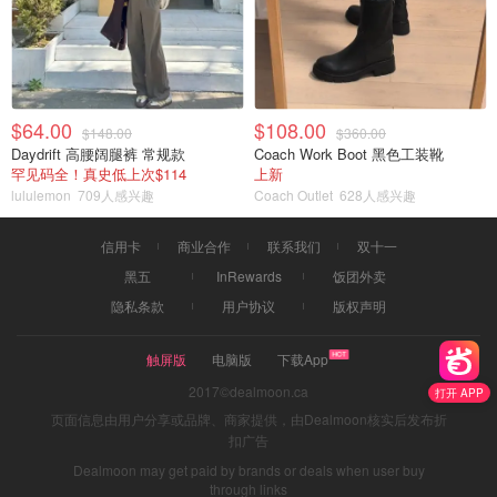
$64.00
$108.00
$148.00
$360.00
Daydrift 高腰阔腿裤 常规款
Coach Work Boot 黑色工装靴
罕见码全！真史低上次$114
上新
lululemon
709人感兴趣
Coach Outlet
628人感兴趣
信用卡
商业合作
联系我们
双十一
黑五
InRewards
饭团外卖
隐私条款
用户协议
版权声明
触屏版
电脑版
下载App
2017©dealmoon.ca
打开 APP
页面信息由用户分享或品牌、商家提供，由Dealmoon核实后发布折
扣广告
Dealmoon may get paid by brands or deals when user buy
through links