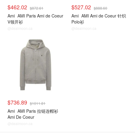
$462.02
$527.02
$872.61
$888.60
Ami
AMI Paris Ami de Coeur
Ami
AMI Ami de Coeur 针织
V领开衫
Polo衫
@dealmoon.ca
@dealmoon.ca
$736.89
$1011.81
Ami
AMI Paris 拉链连帽衫
Ami De Coeur
@dealmoon.ca