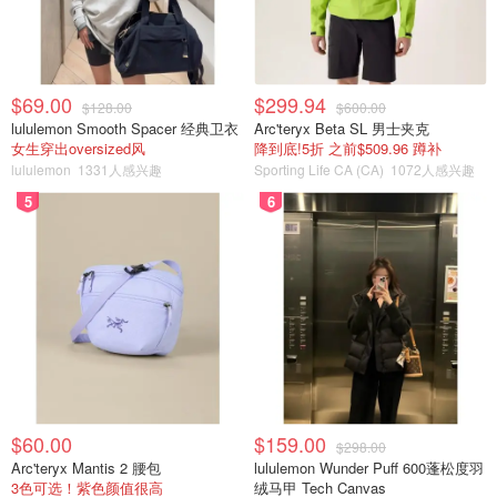
$69.00
$299.94
$128.00
$600.00
lululemon Smooth Spacer 经典卫衣
Arc'teryx Beta SL 男士夹克
女生穿出oversized风
降到底!5折 之前$509.96 蹲补
lululemon
1331人感兴趣
Sporting Life CA (CA)
1072人感兴趣
5
6
$60.00
$159.00
$298.00
Arc'teryx Mantis 2 腰包
lululemon Wunder Puff 600蓬松度羽
3色可选！紫色颜值很高
绒马甲 Tech Canvas