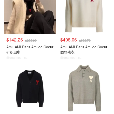
$142.26
$408.06
$232.90
$632.72
Ami
AMI Paris Ami de Coeur
Ami
AMI Paris Ami de Coeur
针织围巾
圆领毛衣
@dealmoon.ca
@dealmoon.ca