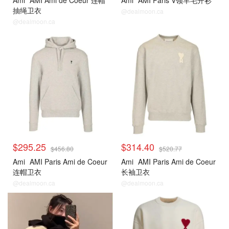
Ami
AMI Ami de Coeur 连帽
Ami
AMI Paris V领羊毛开衫
抽绳卫衣
@dealmoon.ca
@dealmoon.ca
$295.25
$314.40
$456.80
$520.77
Ami
AMI Paris Ami de Coeur
Ami
AMI Paris Ami de Coeur
连帽卫衣
长袖卫衣
@dealmoon.ca
@dealmoon.ca