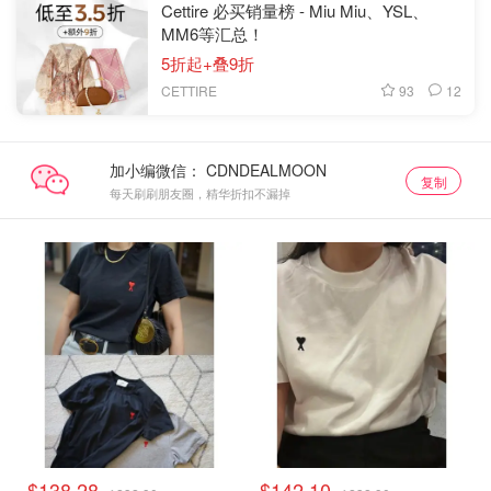
Cettire 必买销量榜 - Miu Miu、YSL、
MM6等汇总！
5折起+叠9折
93
12
CETTIRE
加小编微信：
复制
每天刷刷朋友圈，精华折扣不漏掉
$138.28
$142.10