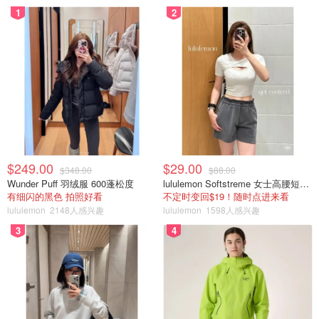
1
2
$249.00
$29.00
$348.00
$88.00
Wunder Puff 羽绒服 600蓬松度
lululemon Softstreme 女士高腰短裤 10cm
有细闪的黑色 拍照好看
不定时变回$19！随时点进来看
lululemon
2148人感兴趣
lululemon
1598人感兴趣
3
4