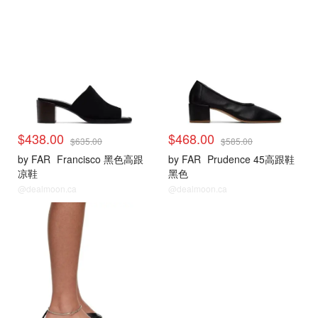
$438.00
$468.00
$635.00
$585.00
by FAR
Francisco 黑色高跟
by FAR
Prudence 45高跟鞋
凉鞋
黑色
@dealmoon.ca
@dealmoon.ca