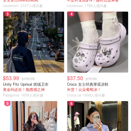
lululemon
2107人感兴趣
lululemon
1785人感兴趣
3
4
$53.99
$37.50
$109.00
$79.99
Unity Fitz Uprisal 抓绒卫衣
Crocs 女士经典厚底凉鞋
黄金码还在！氛围感之神
补货！云朵葡萄冰！
Patagonia
1639人感兴趣
Crocs.ca
1608人感兴趣
5
6