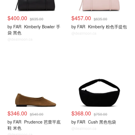
$400.00
$457.00
$635.00
$635.00
by FAR
Kimberly Bowler 手
by FAR
Kimberly 粉色手提包
袋 黑色
@dealmoon.ca
@dealmoon.ca
$346.00
$368.00
$540.00
$750.00
by FAR
Prudence 芭蕾平底
by FAR
Cush 黑色包袋
鞋 米色
@dealmoon.ca
@dealmoon.ca