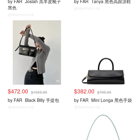
by FAR
Josiah 羔羊皮靴子
by FAR
Tanya 黑色高跟凉鞋
黑色
@dealmoon.ca
@dealmoon.ca
$472.00
$382.00
$1025.00
$795.00
by FAR
Black Billy 手提包
by FAR
Mini Longa 黑色手袋
@dealmoon.ca
@dealmoon.ca