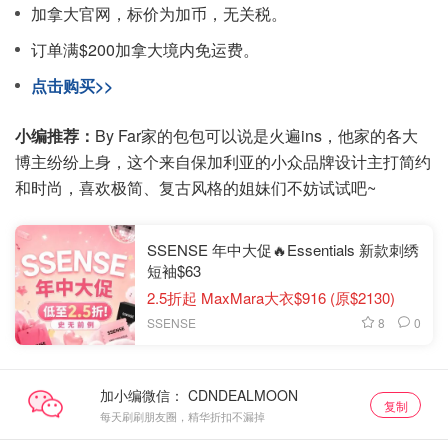
加拿大官网，标价为加币，无关税。
订单满$200加拿大境内免运费。
点击购买>>
小编推荐：
By Far家的包包可以说是火遍ins，他家的各大
博主纷纷上身，这个来自保加利亚的小众品牌设计主打简约
和时尚，喜欢极简、复古风格的姐妹们不妨试试吧~
SSENSE 年中大促🔥Essentials 新款刺绣
短袖$63
2.5折起 MaxMara大衣$916 (原$2130)
8
0
SSENSE
加小编微信：
复制
每天刷刷朋友圈，精华折扣不漏掉