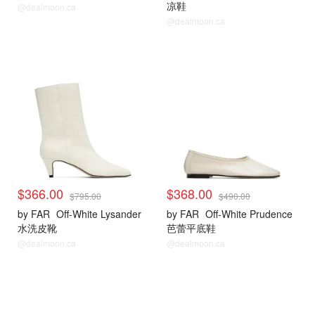
凉鞋
@dealmoon.ca
@dealmoon.ca
$366.00
$368.00
$795.00
$490.00
by FAR
Off-White Lysander
by FAR
Off-White Prudence
水洗皮靴
芭蕾平底鞋
@dealmoon.ca
@dealmoon.ca