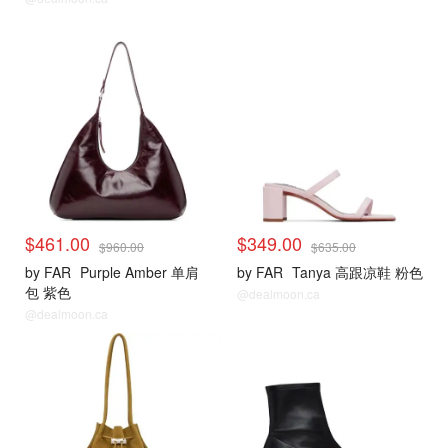
$461.00
$349.00
$960.00
$635.00
by FAR
Purple Amber 单肩
by FAR
Tanya 高跟凉鞋 粉色
包 紫色
@dealmoon.ca
@dealmoon.ca