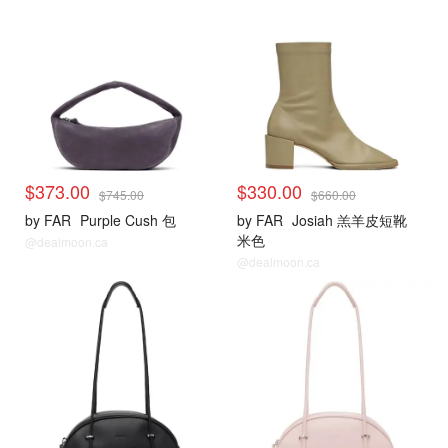
$373.00
$330.00
$745.00
$660.00
by FAR
Purple Cush 包
by FAR
Josiah 羔羊皮短靴
米色
@dealmoon.ca
@dealmoon.ca