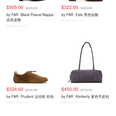
$305.00
$322.00
$825.00
$620.00
by FAR
Black Pascal Nappa
by FAR
Este 黑色短靴
高筒皮靴
@dealmoon.ca
@dealmoon.ca
$324.00
$450.00
$515.00
$750.00
by FAR
Prudent 运动鞋 棕色
by FAR
Kimberly 紫色手提包
@dealmoon.ca
@dealmoon.ca