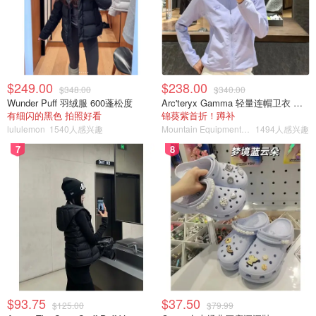
$249.00
$238.00
$348.00
$340.00
Wunder Puff 羽绒服 600蓬松度
Arc'teryx Gamma 轻量连帽卫衣 女款
有细闪的黑色 拍照好看
锦葵紫首折！蹲补
lululemon
1540人感兴趣
Mountain Equipment Company
1494人感兴趣
7
8
$93.75
$37.50
$125.00
$79.99