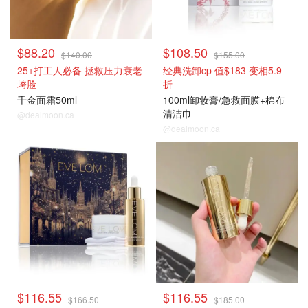
$88.20
$108.50
$140.00
$155.00
25+打工人必备 拯救压力衰老
经典洗卸cp 值$183 变相5.9
垮脸
折
千金面霜50ml
100ml卸妆膏/急救面膜+棉布
清洁巾
@dealmoon.ca
@dealmoon.ca
$116.55
$116.55
$166.50
$185.00