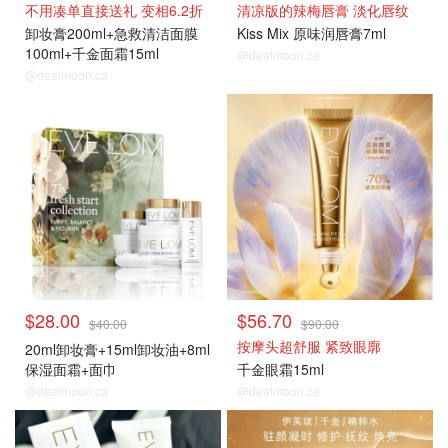
不用凑单直接送礼 变相6.2折
清凉版的辣梅唇膏 淡化唇纹
卸妆膏200ml+急救清洁面膜
Kiss Mix 原味润唇膏7ml
100ml+千金面霜15ml
@dealmoon.ca
@dealmoon.ca
$28.00
$56.70
$40.00
$90.00
按摩头超舒服 紧致眼廓
20ml卸妆膏+15ml卸妆油+8ml
保湿面霜+面巾
千金眼霜15ml
@dealmoon.ca
@dealmoon.ca