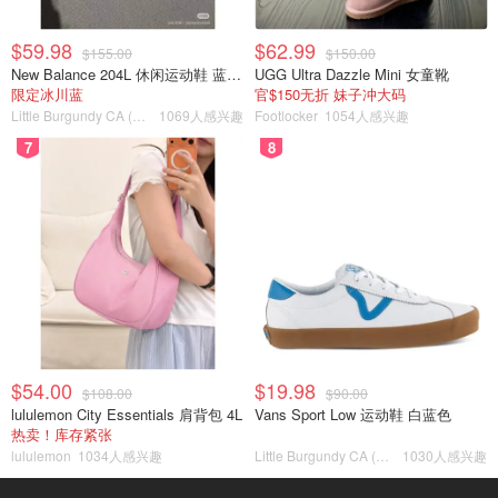
$59.98
$62.99
$155.00
$150.00
New Balance 204L 休闲运动鞋 蓝银色
UGG Ultra Dazzle Mini 女童靴
限定冰川蓝
官$150无折 妹子冲大码
Little Burgundy CA (CA）
1069人感兴趣
Footlocker
1054人感兴趣
7
8
$54.00
$19.98
$108.00
$90.00
lululemon City Essentials 肩背包 4L
Vans Sport Low 运动鞋 白蓝色
热卖！库存紧张
lululemon
1034人感兴趣
Little Burgundy CA (CA）
1030人感兴趣