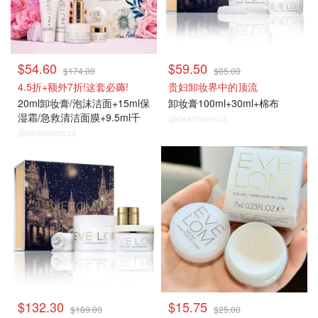
$54.60
$59.50
$174.00
$85.00
4.5折+额外7折!这套必薅!
贵妇卸妆界中的顶流
20ml卸妆膏/泡沫洁面+15ml保
卸妆膏100ml+30ml+棉布
湿霜/急救清洁面膜+9.5ml千
@dealmoon.ca
金精华+7ml润唇膏
@dealmoon.ca
$132.30
$15.75
$189.00
$25.00