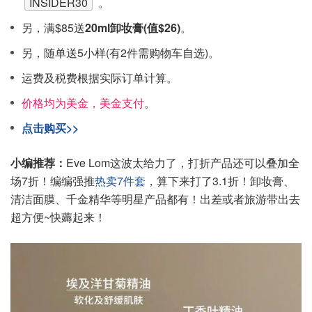
INSIDER30
。
另，满$85送
20ml卸妆膏(值$26)
。
另，随单送5小样(有2件需购物车自选)。
运费及税费根据实际订单计算。
价格均为美金，美金支付
。
点击购买>>
小编推荐：
Eve Lom这波太给力了，打折产品还可以叠加全
场7折！编编强推
热卖7件套
，算下来打了3.1折！卸妆膏、
清洁面膜、千金精华等明星产品都有！出差或者旅游带出去
超方便~快薅起来！