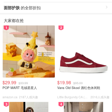
面部护肤
的全部折扣
大家都在抢
1
2
$29.99
$19.98
$33.99
$95.00
POP MART 毛绒星星人
Vans Old Skool 酒红色休闲鞋
amazon.ca
2187人感兴趣
Little Burgundy CA (CA）
2016人感兴趣
3
4