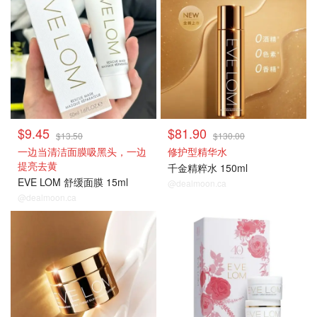
$9.45
$81.90
$13.50
$130.00
一边当清洁面膜吸黑头，一边
修护型精华水
提亮去黄
千金精粹水 150ml
EVE LOM 舒缓面膜 15ml
@dealmoon.ca
@dealmoon.ca