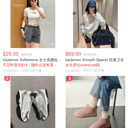
$29.00
$69.00
$88.00
$128.00
lululemon Softstreme 女士高腰短裤 10cm
lululemon Smooth Spacer 经典卫衣
不定时变回$19！随时点进来看
女生穿出oversized风
lululemon
1658人感兴趣
lululemon
1603人感兴趣
5
6