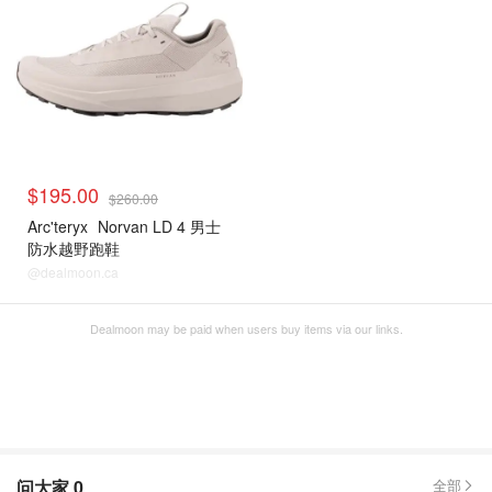
$195.00
$260.00
Arc'teryx
Norvan LD 4 男士
防水越野跑鞋
@dealmoon.ca
Dealmoon may be paid when users buy items via our links.
问大家
0
全部