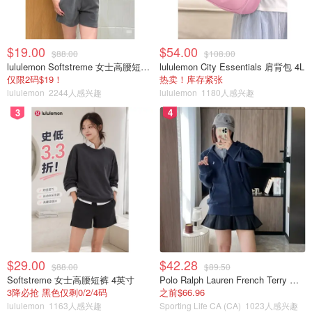
$19.00
$54.00
$88.00
$108.00
lululemon Softstreme 女士高腰短裤 10cm
lululemon City Essentials 肩背包 4L
仅限2码$19！
热卖！库存紧张
lululemon
2244人感兴趣
lululemon
1180人感兴趣
3
4
$29.00
$42.28
$88.00
$89.50
Softstreme 女士高腰短裤 4英寸
Polo Ralph Lauren French Terry 女童连帽卫衣 7-16码
3降必抢 黑色仅剩0/2/4码
之前$66.96
lululemon
1163人感兴趣
Sporting Life CA (CA)
1023人感兴趣