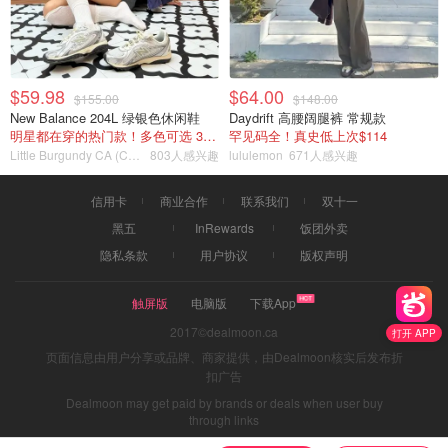
$59.98
$64.00
$155.00
$148.00
New Balance 204L 绿银色休闲鞋
Daydrift 高腰阔腿裤 常规款
明星都在穿的热门款！多色可选 3.8折
罕见码全！真史低上次$114
Little Burgundy CA (CA）
803人感兴趣
lululemon
671人感兴趣
信用卡
商业合作
联系我们
双十一
黑五
InRewards
饭团外卖
隐私条款
用户协议
版权声明
触屏版
电脑版
下载App
2017©dealmoon.ca
打开 APP
页面信息由用户分享或品牌、商家提供，由Dealmoon核实后发布折
扣广告
Dealmoon may get paid by brands or deals when user buy
through links