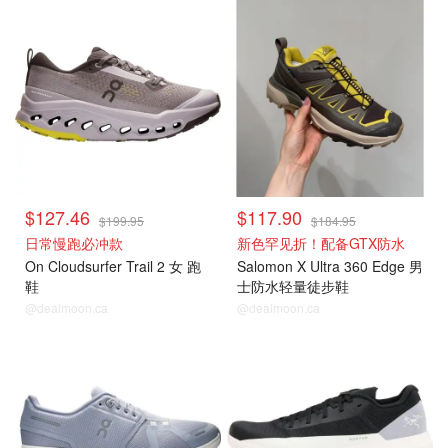
$127.46
$117.90
$199.95
$184.95
日常慢跑必冲款
新色罕见折！配备GTX防水
On Cloudsurfer Trail 2 女 跑
Salomon X Ultra 360 Edge 男
鞋
士防水轻量徒步鞋
@dealmoon.ca
@dealmoon.ca