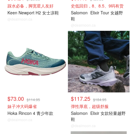
踩水必备，脚宽星人友好
史低回归，8、8.5、9码有货
Keen Newport H2 女士凉鞋
Salomon
Elixir Tour 女越野
鞋
@dealmoon.ca
@dealmoon.ca
$73.00
$117.25
$114.95
$184.95
妹子冲大码爆省
弹性厚底，超级舒服
Hoka Rincon 4 青少年款
Salomon
Elixir 女款轻量越野
鞋
@dealmoon.ca
@dealmoon.ca