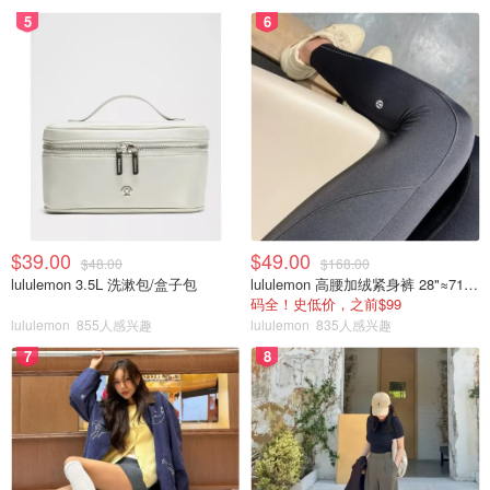
5
6
$39.00
$49.00
$48.00
$168.00
lululemon 3.5L 洗漱包/盒子包
lululemon 高腰加绒紧身裤 28"≈71cm 5个口袋
码全！史低价，之前$99
lululemon
855人感兴趣
lululemon
835人感兴趣
7
8