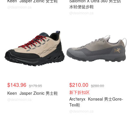
Keen
Jasper Zionic 女士鞋
Salomon X Ultra 360 男士防
水轻便徒步鞋
@dealmoon.ca
@dealmoon.ca
$143.96
$210.00
$179.95
$280.00
新下折扣区
Keen
Jasper Zionic 男士鞋
Arc'teryx
Konseal 男士Gore-
@dealmoon.ca
Tex鞋
@dealmoon.ca