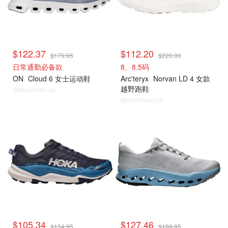
$122.37
$112.20
$179.95
$220.00
日常通勤必备款
8、8.5码
ON
Cloud 6 女士运动鞋
Arc'teryx
Norvan LD 4 女款
越野跑鞋
@dealmoon.ca
@dealmoon.ca
$105.34
$127.46
$154.95
$199.95