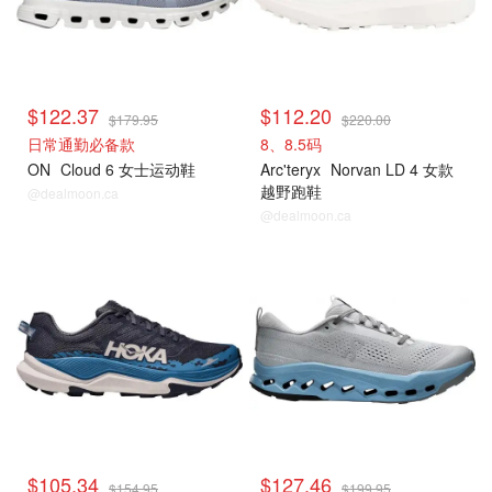
$122.37
$112.20
$179.95
$220.00
日常通勤必备款
8、8.5码
ON
Cloud 6 女士运动鞋
Arc'teryx
Norvan LD 4 女款
越野跑鞋
@dealmoon.ca
@dealmoon.ca
$105.34
$127.46
$154.95
$199.95