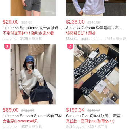
$29.00
$238.00
$88.00
$340.00
lululemon Softstreme 女士高腰短裤 10cm
Arc'teryx Gamma 轻量连帽卫衣 女款
不定时变回$19！随时点进来看
锦葵紫首折！蹲补
lululemon
2138人感兴趣
Mountain Equipment Company
1764人感兴趣
3
4
$69.00
$199.34
$128.00
$249.17
lululemon Smooth Spacer 经典卫衣
Christian Dior 真丝斜纹围巾 藏蓝米色
女生穿出oversized风
真丝款！官网$330(加币$277)
lululemon
1537人感兴趣
Suit Negozi
1435人感兴趣