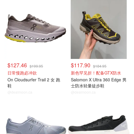
$127.46
$117.90
$199.95
$184.95
日常慢跑必冲款
新色罕见折！配备GTX防水
On Cloudsurfer Trail 2 女 跑
Salomon X Ultra 360 Edge 男
鞋
士防水轻量徒步鞋
@dealmoon.ca
@dealmoon.ca