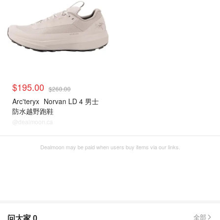
$195.00
$260.00
Arc'teryx
Norvan LD 4 男士
防水越野跑鞋
@dealmoon.ca
Dealmoon may be paid when users buy items via our links.
问大家
0
全部