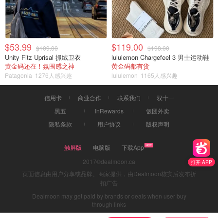
$53.99
$119.00
$109.00
$198.00
Unity Fitz Uprisal 抓绒卫衣
lululemon Chargefeel 3 男士运动鞋
黄金码还在！氛围感之神
黄金码都有货
Patagonia
1276人感兴趣
lululemon
1165人感兴趣
信用卡
商业合作
联系我们
双十一
黑五
InRewards
饭团外卖
隐私条款
用户协议
版权声明
触屏版
电脑版
下载App
2017©dealmoon.ca
打开 APP
页面信息由用户分享或品牌、商家提供，由Dealmoon核实后发布折
扣广告
Dealmoon may get paid by brands or deals when user buy
through links