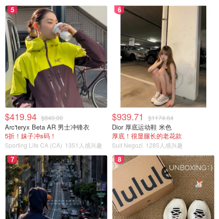
5
6
$419.94
$939.71
$840.00
$1174.64
Arc'teryx Beta AR 男士冲锋衣
Dior 厚底运动鞋 米色
5折！妹子冲s码！
厚底！很显腿长的老花款
Sporting Life CA (CA)
1351人感兴趣
Suit Negozi
1285人感兴趣
7
8