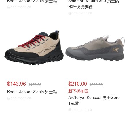
Keen
Jasper Zionic 女士鞋
Salomon X Ultra 360 男士防
水轻便徒步鞋
@dealmoon.ca
@dealmoon.ca
$143.96
$210.00
$179.95
$280.00
新下折扣区
Keen
Jasper Zionic 男士鞋
Arc'teryx
Konseal 男士Gore-
@dealmoon.ca
Tex鞋
@dealmoon.ca