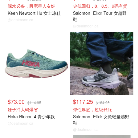
踩水必备，脚宽星人友好
史低回归，8、8.5、9码有货
Keen Newport H2 女士凉鞋
Salomon
Elixir Tour 女越野
鞋
@dealmoon.ca
@dealmoon.ca
$73.00
$117.25
$114.95
$184.95
妹子冲大码爆省
弹性厚底，超级舒服
Hoka Rincon 4 青少年款
Salomon
Elixir 女款轻量越野
鞋
@dealmoon.ca
@dealmoon.ca