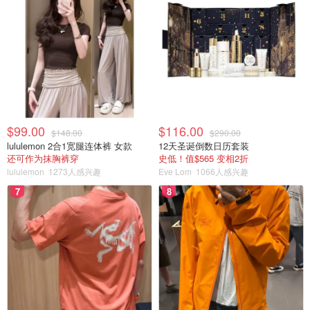
$99.00
$116.00
$148.00
$290.00
lululemon 2合1宽腿连体裤 女款
12天圣诞倒数日历套装
还可作为抹胸裤穿
史低！值$565 变相2折
lululemon
1273人感兴趣
Eve Lom
1066人感兴趣
7
8