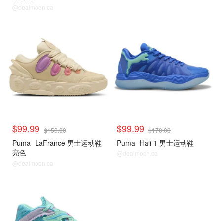
@dealmoon.ca
$99.99
$99.99
$150.00
$170.00
Puma
LaFrance 男士运动鞋
Puma
Hali 1 男士运动鞋
亮色
@dealmoon.ca
@dealmoon.ca