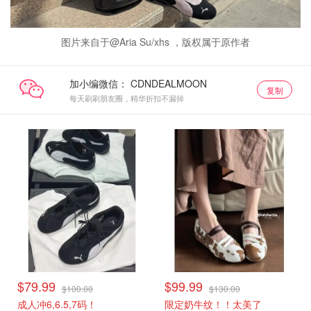
图片来自于@Aria Su/xhs ，版权属于原作者
加小编微信：
复制
每天刷刷朋友圈，精华折扣不漏掉
$79.99
$99.99
$100.00
$130.00
成人冲6,6.5,7码！
限定奶牛纹！！太美了