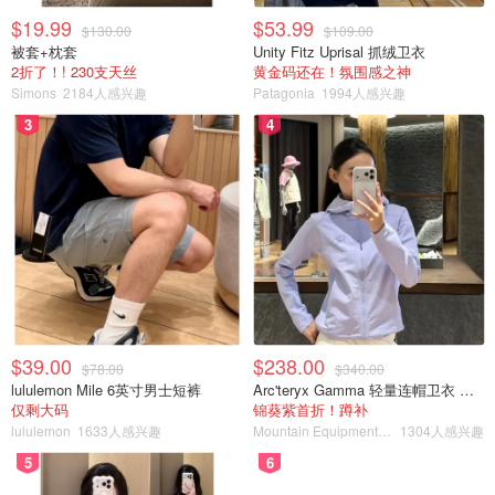
$19.99
$53.99
$130.00
$109.00
被套+枕套
Unity Fitz Uprisal 抓绒卫衣
2折了！! 230支天丝
黄金码还在！氛围感之神
Simons
2184人感兴趣
Patagonia
1994人感兴趣
3
4
$39.00
$238.00
$78.00
$340.00
lululemon Mile 6英寸男士短裤
Arc'teryx Gamma 轻量连帽卫衣 女款
仅剩大码
锦葵紫首折！蹲补
lululemon
1633人感兴趣
Mountain Equipment Company
1304人感兴趣
5
6