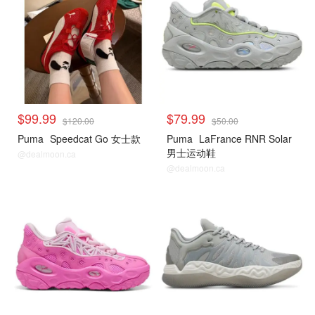
$99.99
$79.99
$120.00
$50.00
Puma
Speedcat Go 女士款
Puma
LaFrance RNR Solar
男士运动鞋
@dealmoon.ca
@dealmoon.ca