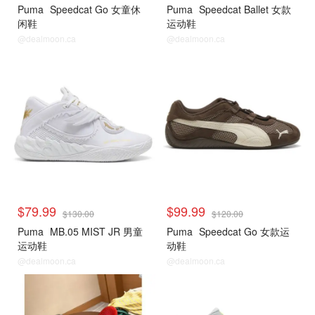
Puma
Speedcat Go 女童休
Puma
Speedcat Ballet 女款
闲鞋
运动鞋
@dealmoon.ca
@dealmoon.ca
$79.99
$99.99
$130.00
$120.00
Puma
MB.05 MIST JR 男童
Puma
Speedcat Go 女款运
运动鞋
动鞋
@dealmoon.ca
@dealmoon.ca