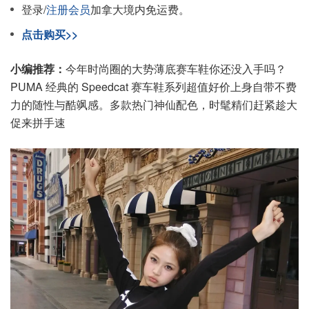
登录/
注册会员
加拿大境内免运费。
点击购买>>
小编推荐：
今年时尚圈的大势薄底赛车鞋你还没入手吗？
PUMA 经典的 Speedcat 赛车鞋系列超值好价上身自带不费
力的随性与酷飒感。多款热门神仙配色，时髦精们赶紧趁大
促来拼手速