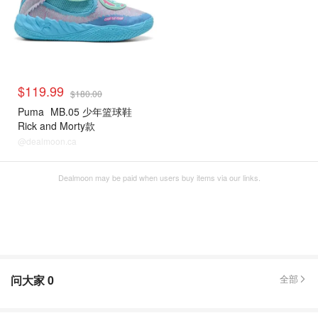
$119.99
$180.00
Puma
MB.05 少年篮球鞋
Rick and Morty款
@dealmoon.ca
Dealmoon may be paid when users buy items via our links.
问大家
0
全部