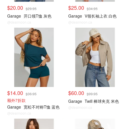
$20.00
$25.00
$29.95
$34.95
Garage
开口领T恤 灰色
Garage
V领长袖上衣 白色
@dealmoon.ca
@dealmoon.ca
小编推荐
小编推荐
$14.00
$60.00
$36.95
$99.95
额外7折款
Garage
Twill 棒球夹克 米色
Garage
宽松不对称T恤 蓝色
@dealmoon.ca
@dealmoon.ca
<25刀合集
<25刀合集