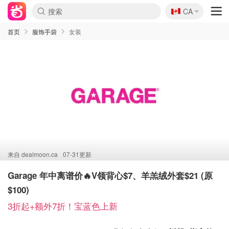
🇨🇦
CA
首页
服饰手袋
女装
来自
dealmoon.ca
07-31更新
Garage 年中离谱价🔥V领背心$7、羊羔绒外套$21 (原
$100)
3折起+额外7折！宝蓝色上新