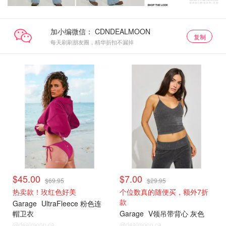
加小编微信：
复制
每天刷刷朋友圈，精华折扣不漏掉
小编推荐
小编推荐
$45.00
$7.00
$69.95
$29.95
热卖款！玫红色好美
个位数真的随便买，额外7折
款
Garage
UltraFleece 粉色连
帽卫衣
Garage
V领吊带背心 灰色
@dealmoon.ca
@dealmoon.ca