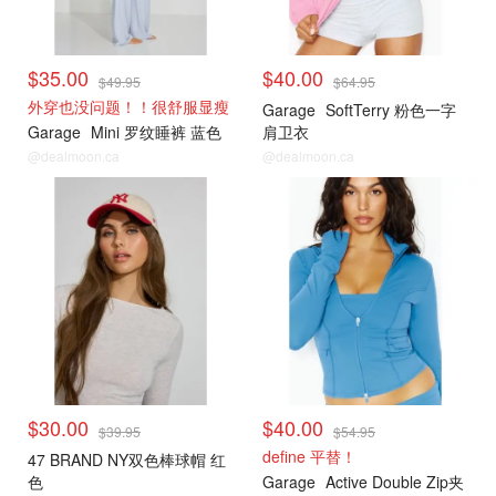
$35.00
$40.00
$49.95
$64.95
外穿也没问题！！很舒服显瘦
Garage
SoftTerry 粉色一字
Garage
Mini 罗纹睡裤 蓝色
肩卫衣
@dealmoon.ca
@dealmoon.ca
小编推荐
小编推荐
$30.00
$40.00
$39.95
$54.95
define 平替！
47 BRAND NY双色棒球帽 红
色
Garage
Active Double Zip夹