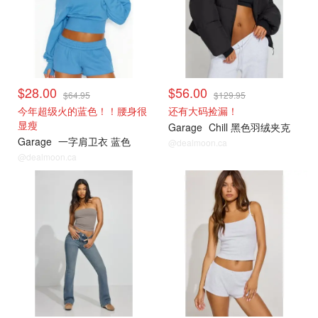
$28.00
$56.00
$64.95
$129.95
今年超级火的蓝色！！腰身很
还有大码捡漏！
显瘦
Garage
Chill 黑色羽绒夹克
Garage
一字肩卫衣 蓝色
@dealmoon.ca
@dealmoon.ca
小编推荐
小编推荐