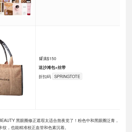
🛒
满$150
送沙滩包+丝带
折扣码
SPRINGTOTE
A BEAUTY 黑眼圈修正遮瑕太适合熬夜党了！粉色中和黑眼圈泛青，
卡纹，也能精准校正血管和色素沉着。