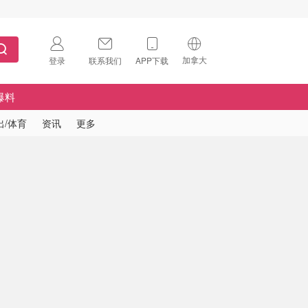
加拿大
登录
联系我们
APP下载
🇺🇸
美国
爆料
🇨🇳
中国
出/体育
资讯
更多
🇨🇦
加拿大
扫码下载 App
🇬🇧
英国
Download on the
App Store
🇩🇪
德国
Download the
Android App
🇫🇷
法国
🇮🇹
意大利
🇦🇺
澳洲