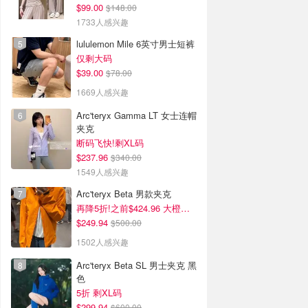
$99.00
$148.00
1733人感兴趣
lululemon Mile 6英寸男士短裤
仅剩大码
$39.00
$78.00
1669人感兴趣
Arc'teryx Gamma LT 女士连帽
夹克
断码飞快!剩XL码
$237.96
$340.00
1549人感兴趣
Arc'teryx Beta 男款夹克
再降5折!之前$424.96 大橙子好显白 蹲补
$249.94
$500.00
1502人感兴趣
Arc'teryx Beta SL 男士夹克 黑
色
5折 剩XL码
$299.94
$600.00