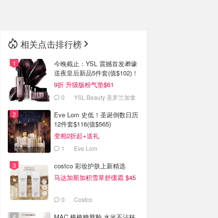
🇳🇿
新西兰
相关点击排行榜
今晚截止：YSL 震撼首发🎁壕
送夜皇后新品5件套(值$102)！
9折 升级版粉气垫$61
0
YSL Beauty 圣罗兰加拿
大官网
Eve Lom 史低！圣诞倒数日历
12件套$116(值$565)
变相2折起+送礼
1
Eve Lom
costco 彩妆护肤上新精选
马达加斯加积雪草舒缓霜 $45
0
Costco
MAC 棒棒糖唇釉 水光不沾杯