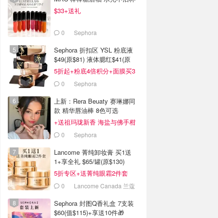
$33+送礼
0
Sephora
Sephora 折扣区 YSL 粉底液
$49(原$81) 液体腮红$41(原
$58)
5折起+粉底4倍积分+面膜买3
送1
0
Sephora
上新：Rera Beuaty 赛琳娜同
款 精华唇油棒 8色可选
+送祖玛珑新香 海盐与佛手柑
0
Sephora
Lancome 菁纯卸妆膏 买1送
1+享全礼 $65/罐(原$130)
5折专区+送菁纯眼霜2件套
0
Lancome Canada 兰蔻
加拿大官网
Sephora 封图Q香礼盒 7支装
$60(值$115)+享送10件🎁