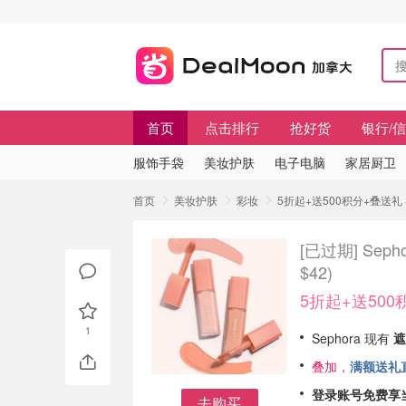
首页
点击排行
抢好货
银行/
服饰手袋
美妆护肤
电子电脑
家居厨卫
首页
美妆护肤
彩妆
5折起+送500积分+叠送礼 Se
[已过期]
Seph
$42)
5折起+送50
1
Sephora 现有
遮
叠加，
满额送礼
登录账号免费享
去购买