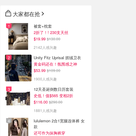
大家都在抢
被套+枕套
2折了！! 230支天丝
$19.99
$130.00
2142人感兴趣
Unity Fitz Uprisal 抓绒卫衣
黄金码还在！氛围感之神
$53.99
$109.00
1900人感兴趣
12天圣诞倒数日历套装
史低！值$565 变相2折
$116.00
$290.00
1881人感兴趣
lululemon 2合1宽腿连体裤 女
款
还可作为抹胸裤穿