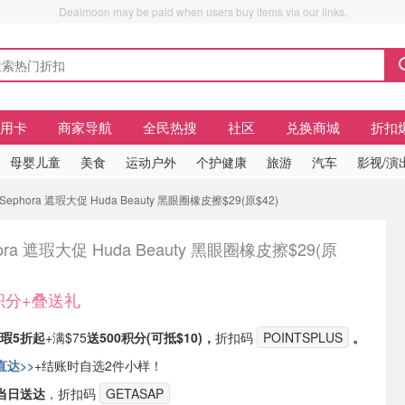
Dealmoon may be paid when users buy items via our links.
信用卡
商家导航
全民热搜
社区
兑换商城
折扣
母婴儿童
美食
运动户外
个护健康
旅游
汽车
影视/演
phora 遮瑕大促 Huda Beauty 黑眼圈橡皮擦$29(原$42)
ora 遮瑕大促 Huda Beauty 黑眼圈橡皮擦$29(原
0积分+叠送礼
瑕5折起
+满$75
送500积分(可抵$10)，
折扣码
POINTSPLUS
。
直达>>
+结账时自选2件小样！
当日送达
，折扣码
GETASAP