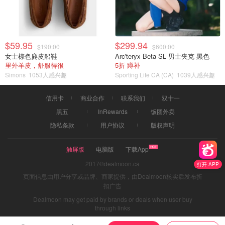
$59.95
$299.94
$190.00
$600.00
女士棕色麂皮船鞋
Arc'teryx Beta SL 男士夹克 黑色
里外羊皮，舒服得很
5折 蹲补
Simons
1053人感兴趣
Sporting Life CA (CA)
1039人感兴趣
信用卡
商业合作
联系我们
双十一
黑五
InRewards
饭团外卖
隐私条款
用户协议
版权声明
触屏版
电脑版
下载App
2017©dealmoon.ca
打开 APP
页面信息由用户分享或品牌、商家提供，由Dealmoon核实后发布折
扣广告
Dealmoon may get paid by brands or deals when user buy
through links