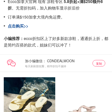
Ecco加拿大官网 现有 凉鞋专区
5.8折起+满$250额外8
折
。无需折扣码，加入购物车显示折后价
订单满$150加拿大境内免运费。
点击购买>>
小编推荐：
ecco折扣区上了好多新款凉鞋，通通折上折，都
是简约百搭的款式，姐妹们可以冲了！
加小编微信：
复制
每天刷刷朋友圈，精华折扣不漏掉