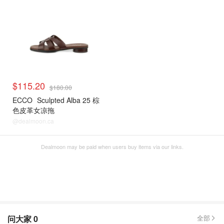
$115.20
$180.00
ECCO
Sculpted Alba 25 棕
色皮革女凉拖
@dealmoon.ca
Dealmoon may be paid when users buy items via our links.
问大家
0
全部