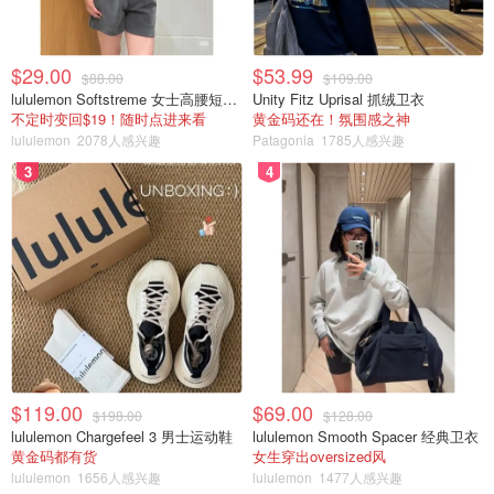
$29.00
$53.99
$88.00
$109.00
lululemon Softstreme 女士高腰短裤 10cm
Unity Fitz Uprisal 抓绒卫衣
不定时变回$19！随时点进来看
黄金码还在！氛围感之神
lululemon
2078人感兴趣
Patagonia
1785人感兴趣
3
4
$119.00
$69.00
$198.00
$128.00
lululemon Chargefeel 3 男士运动鞋
lululemon Smooth Spacer 经典卫衣
黄金码都有货
女生穿出oversized风
lululemon
1656人感兴趣
lululemon
1477人感兴趣