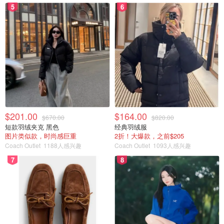
5
6
$201.00
$164.00
$670.00
$820.00
短款羽绒夹克 黑色
经典羽绒服
图片类似款，时尚感巨重
2折！大爆款，之前$205
Coach Outlet
1188人感兴趣
Coach Outlet
1093人感兴趣
7
8