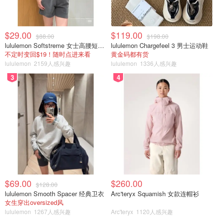
$29.00
$119.00
$88.00
$198.00
lululemon Softstreme 女士高腰短裤 10cm
lululemon Chargefeel 3 男士运动鞋
不定时变回$19！随时点进来看
黄金码都有货
lululemon
2159人感兴趣
lululemon
1336人感兴趣
3
4
$69.00
$260.00
$128.00
lululemon Smooth Spacer 经典卫衣
Arc'teryx Squamish 女款连帽衫
女生穿出oversized风
lululemon
1267人感兴趣
Arc'teryx
1120人感兴趣