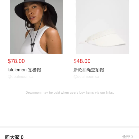
$78.00
$48.00
lululemon 宽檐帽
新款抽绳空顶帽
@dealmoon.ca
@dealmoon.ca
Dealmoon may be paid when users buy items via our links.
问大家
0
全部