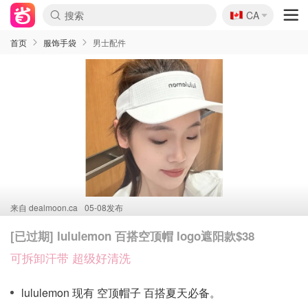
🇨🇦
CA
首页
服饰手袋
男士配件
来自
dealmoon.ca
05-08发布
[已过期] lululemon 百搭空顶帽 logo遮阳款$38
可拆卸汗带 超级好清洗
lululemon 现有 空顶帽子 百搭夏天必备。