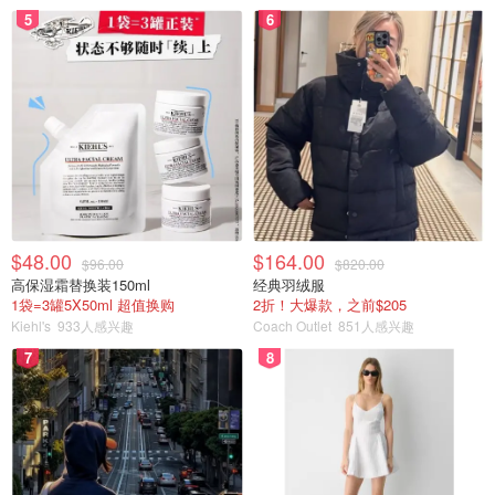
5
6
$48.00
$164.00
$96.00
$820.00
高保湿霜替换装150ml
经典羽绒服
1袋=3罐5X50ml 超值换购
2折！大爆款，之前$205
Kiehl's
933人感兴趣
Coach Outlet
851人感兴趣
7
8