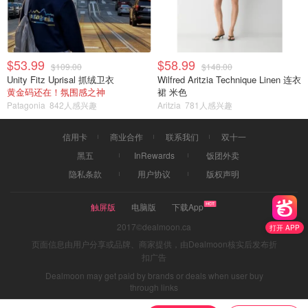
$53.99
$58.99
$109.00
$148.00
Unity Fitz Uprisal 抓绒卫衣
Wilfred Aritzia Technique Linen 连衣
黄金码还在！氛围感之神
裙 米色
Patagonia
842人感兴趣
Aritzia
781人感兴趣
信用卡
商业合作
联系我们
双十一
黑五
InRewards
饭团外卖
隐私条款
用户协议
版权声明
触屏版
电脑版
下载App
2017©dealmoon.ca
打开 APP
页面信息由用户分享或品牌、商家提供，由Dealmoon核实后发布折
扣广告
Dealmoon may get paid by brands or deals when user buy
through links