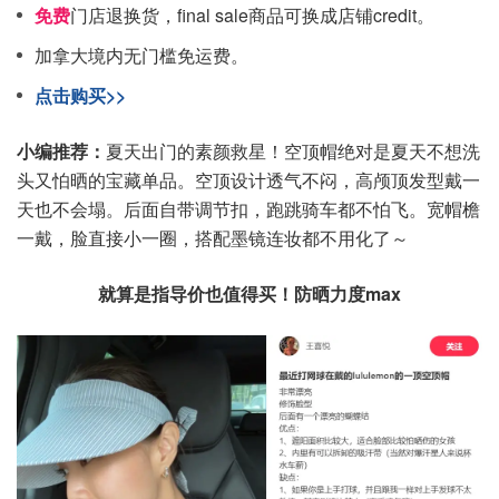
免费
门店退换货，final sale商品可换成店铺credit。
加拿大境内无门槛免运费。
点击购买>>
小编推荐：
夏天出门的素颜救星！空顶帽绝对是夏天不想洗
头又怕晒的宝藏单品。空顶设计透气不闷，高颅顶发型戴一
天也不会塌。后面自带调节扣，跑跳骑车都不怕飞。宽帽檐
一戴，脸直接小一圈，搭配墨镜连妆都不用化了～
就算是指导价也值得买！防晒力度max