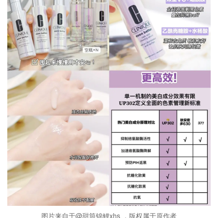
图片来自于@甜筒锦鲤xhs ，版权属于原作者