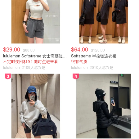
$29.00
$64.00
$88.00
$128.00
lululemon Softstreme 女士高腰短裤 10cm
Softstreme 半拉链连衣裙
不定时变回$19！随时点进来看
很有气质
lululemon
2109人感兴趣
lululemon
2010人感兴趣
3
4