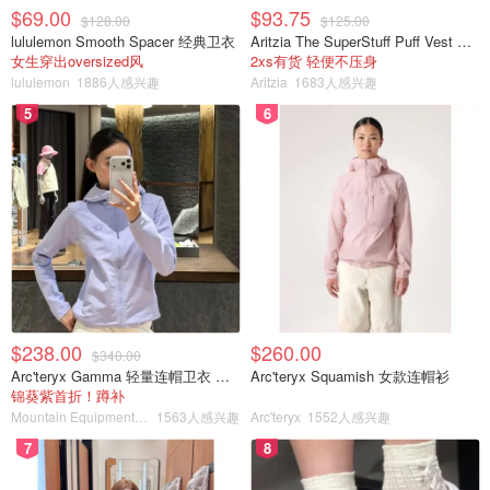
$69.00
$93.75
$128.00
$125.00
lululemon Smooth Spacer 经典卫衣
Aritzia The SuperStuff Puff Vest 轻盈亮面马甲
女生穿出oversized风
2xs有货 轻便不压身
lululemon
1886人感兴趣
Aritzia
1683人感兴趣
5
6
$238.00
$260.00
$340.00
Arc'teryx Gamma 轻量连帽卫衣 女款
Arc'teryx Squamish 女款连帽衫
锦葵紫首折！蹲补
Mountain Equipment Company
1563人感兴趣
Arc'teryx
1552人感兴趣
7
8