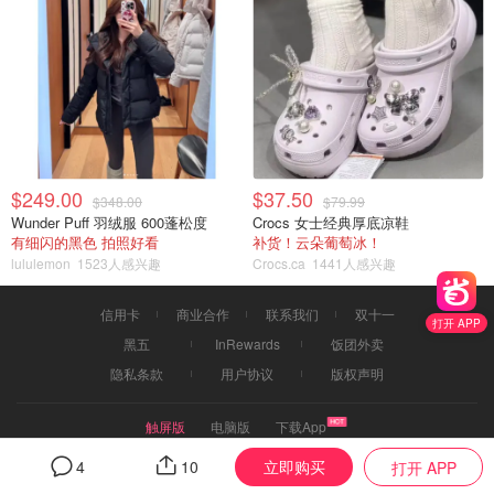
$249.00
$37.50
$348.00
$79.99
Wunder Puff 羽绒服 600蓬松度
Crocs 女士经典厚底凉鞋
有细闪的黑色 拍照好看
补货！云朵葡萄冰！
lululemon
1523人感兴趣
Crocs.ca
1441人感兴趣
信用卡
商业合作
联系我们
双十一
打开 APP
黑五
InRewards
饭团外卖
隐私条款
用户协议
版权声明
触屏版
电脑版
下载App
2017©dealmoon.ca
立即购买
4
10
打开 APP
页面信息由用户分享或品牌、商家提供，由Dealmoon核实后发布折