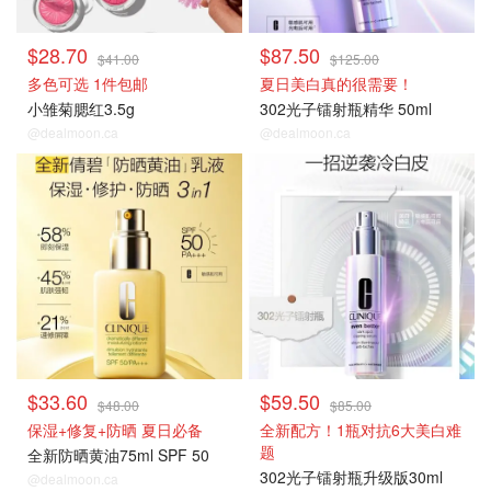
$28.70
$87.50
$41.00
$125.00
多色可选 1件包邮
夏日美白真的很需要！
小雏菊腮红3.5g
302光子镭射瓶精华 50ml
@dealmoon.ca
@dealmoon.ca
热卖推荐
热卖推荐
$33.60
$59.50
$48.00
$85.00
保湿+修复+防晒 夏日必备
全新配方！1瓶对抗6大美白难
题
全新防晒黄油75ml SPF 50
302光子镭射瓶升级版30ml
@dealmoon.ca