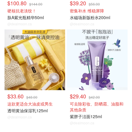
$100.80
$39.20
$144.00
$56.00
硬核抗老淡纹！
密集补水 维稳屏障
肽A紫光瓶精华50ml
水磁场新版粉水200ml
@dealmoon.ca
@dealmoon.ca
热卖推荐
热卖推荐
$33.60
$29.40
$48.00
$42.00
这款更适合大油皮或男生
可去除彩妆、防晒霜、油脂和
其他杂质
透明黄油保湿乳125ml
紫胖子洁面125ml
@dealmoon.ca
@dealmoon.ca