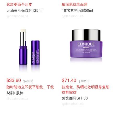
这款更适合油皮
敏感肌抗老面霜
无油黄油保湿乳125ml
1870紫光面霜50ml
@dealmoon.ca
@dealmoon.ca
热卖推荐
热卖推荐
$33.60
$71.40
$48.00
$102.00
随时随地立即抚平细纹、干纹
抗衰老、防晒功效明显修复细
纹和皱纹
A醇护肤棒
紫光面霜SPF30
@dealmoon.ca
@dealmoon.ca
热卖推荐
热卖推荐