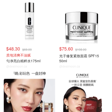
$48.30
$75.60
$69.00
$108.00
质地清爽不油腻
光子修复紧致面霜 SPF15
匀净亮白精粹水175ml
50ml
@dealmoon.ca
@dealmoon.ca
热卖推荐
热卖推荐