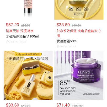
$67.20
$33.60
$96.00
$48.00
清爽无油 深度补水
补水长效保湿 光电后也能安心
用
水磁场保湿精华100ml
黄油面霜50ml
@dealmoon.ca
@dealmoon.ca
热卖推荐
热卖推荐
$33.60
$71.40
$48.00
$102.00