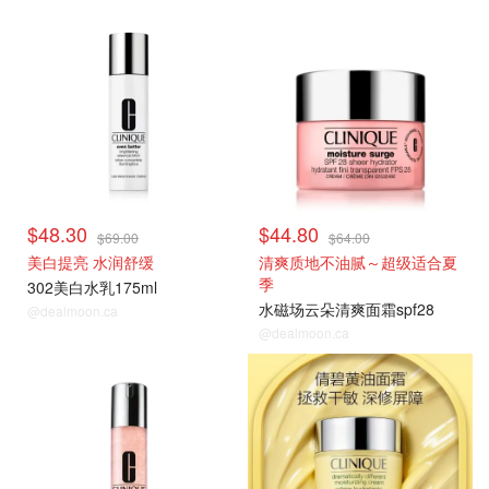
热卖推荐
热卖推荐
$48.30
$44.80
$69.00
$64.00
美白提亮 水润舒缓
清爽质地不油腻～超级适合夏
季
302美白水乳175ml
水磁场云朵清爽面霜spf28
@dealmoon.ca
@dealmoon.ca
热卖推荐
热卖推荐