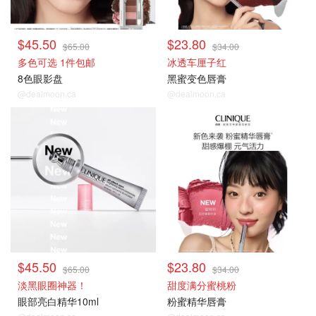
$45.50
$23.80
$65.00
$34.00
多色可选 1件包邮
冰透车厘子红
8色眼影盘
黑蜜变色唇膏
@dealmoon.ca
@dealmoon.ca
热卖推荐
热卖推荐
$45.50
$23.80
$65.00
$34.00
淡黑眼圈神器！
甜度满分蜜桃粉
眼部亮白精华10ml
粉蜜精华唇膏