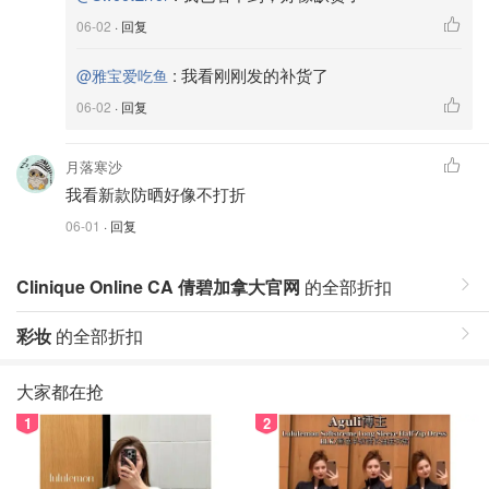
06-02
· 回复
:
我看刚刚发的补货了
@雅宝爱吃鱼
06-02
· 回复
月落寒沙
我看新款防晒好像不打折
06-01
· 回复
Clinique Online CA 倩碧加拿大官网
的全部折扣
彩妆
的全部折扣
大家都在抢
1
2