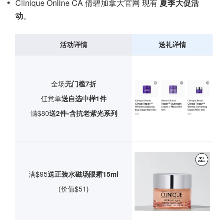
Clinique Online CA 倩碧加拿大官网 现有
夏季大促活
动
。
活动详情
送礼详情
全场
无门槛7折
任意单
送自选中样1件
满$80
送2件-含抗老紫光系列
满$95
送正装水磁场眼霜15ml
(价值$51)