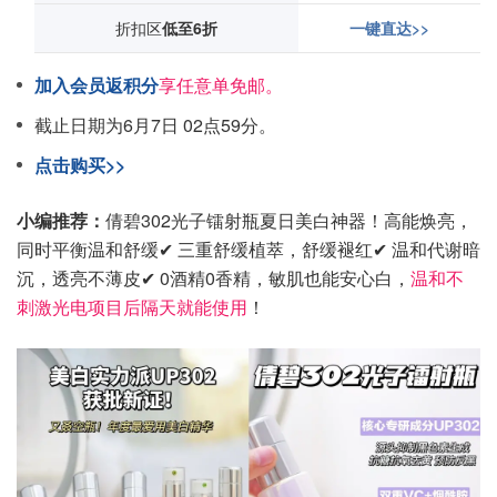
折扣区
低至6折
一键直达>>
加入会员返积分
享任意单免邮。
截止日期为6月7日 02点59分。
点击购买>>
小编推荐：
倩碧302光子镭射瓶夏日美白神器！高能焕亮，
同时平衡温和舒缓✔ 三重舒缓植萃，舒缓褪红✔ 温和代谢暗
沉，透亮不薄皮✔ 0酒精0香精，敏肌也能安心白，
温和不
刺激光电项目后隔天就能使用
！