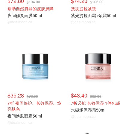
$72.80
$74.20
$104.00
$106.00
帮助自然脆弱的皮肤屏障
抚纹提拉紧致
夜间修复面膜50ml
紫光提拉面霜+颈霜50ml
@dealmoon.ca
@dealmoon.ca
热卖推荐
折扣区捡漏
$35.28
$43.40
$72.00
$62.00
7折 夜间修护、长效保湿、焕
7折必抢 长效保湿 1件包邮
亮肤色
水磁场保湿霜50ml
夜间焕肤面霜50ml
@dealmoon.ca
@dealmoon.ca
折扣区捡漏
折扣区捡漏