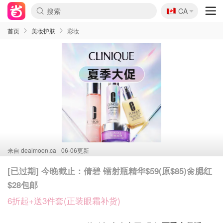
🇨🇦
CA
首页
美妆护肤
彩妆
来自
dealmoon.ca
06-06更新
[已过期] 今晚截止：倩碧 镭射瓶精华$59(原$85)🌼腮红
$28包邮
6折起+送3件套(正装眼霜补货)