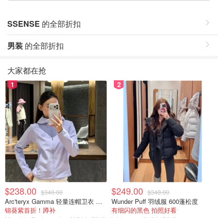
SSENSE
的全部折扣
男装
的全部折扣
大家都在抢
1
2
$238.00
$249.00
$340.00
$348.00
Arc'teryx Gamma 轻量连帽卫衣 女款
Wunder Puff 羽绒服 600蓬松度
锦葵紫首折！蹲补
有细闪的黑色 拍照好看