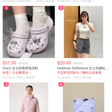
Mountain Equipment Company
2054人感兴趣
lululemon
1916人感兴趣
3
4
$37.50
$29.00
$79.99
$88.00
Crocs 女士经典厚底凉鞋
lululemon Softstreme 女士高腰短裤 10cm
补货！云朵葡萄冰！
不定时变回$19！随时点进来看
Crocs.ca
1840人感兴趣
lululemon
1569人感兴趣
5
6