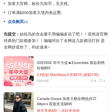
加拿大官网，标价为加币，无关税。
订单满$200加拿大境内免运费。
点击购买>>
先提交：
始祖鸟的含金量不用编编多说了吧！！居然连官网
经典热门款都参加！！编编对比了全网这几款都没打折 是
全网抄底价了，码全速来~
SSENSE 年中大促🔥Essentials 新款刺绣
短袖$63
2.5折起 MaxMara大衣$916 (原$2130)
8
0
SSENSE
Canada Goose 加拿大鹅全网低价💥
Alberni 双面夹克$895
低至变相5折！远征史低价