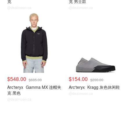
克
克 男士款
@dealmoon.ca
@dealmoon.ca
$548.00
$154.00
$685.00
$200.00
Arc'teryx
Gamma MX 连帽夹
Arc'teryx
Kragg 灰色休闲鞋
克 黑色
@dealmoon.ca
@dealmoon.ca