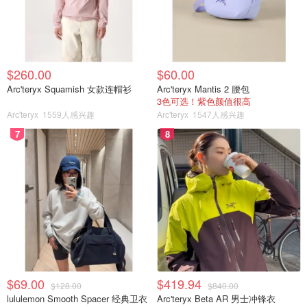
$260.00
$60.00
Arc'teryx Squamish 女款连帽衫
Arc'teryx Mantis 2 腰包
3色可选！紫色颜值很高
Arc'teryx
1559人感兴趣
Arc'teryx
1547人感兴趣
7
8
$69.00
$419.94
$128.00
$840.00
lululemon Smooth Spacer 经典卫衣
Arc'teryx Beta AR 男士冲锋衣