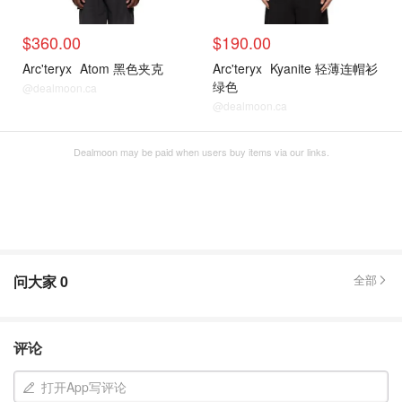
$360.00
$190.00
Arc'teryx
Atom 黑色夹克
Arc'teryx
Kyanite 轻薄连帽衫
绿色
@dealmoon.ca
@dealmoon.ca
Dealmoon may be paid when users buy items via our links.
问大家
0
全部
评论
打开App写评论