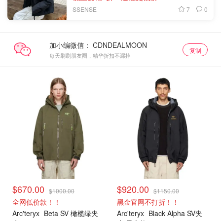
7
0
SSENSE
加小编微信：
复制
每天刷刷朋友圈，精华折扣不漏掉
$670.00
$920.00
$1000.00
$1150.00
全网低价款！！
黑金官网不打折！！
Arc'teryx
Beta SV 橄榄绿夹
Arc'teryx
Black Alpha SV夹