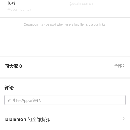
长裤
@dealmoon.ca
@dealmoon.ca
Dealmoon may be paid when users buy items via our links.
问大家
0
全部
评论
打开App写评论
lululemon
的全部折扣