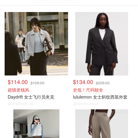
$114.00
$134.00
$158.00
$228.00
超级老钱风
史低！尺码较全
Daydrift 女士飞行员夹克
lululemon 女士斜纹西装外套
@dealmoon.ca
@dealmoon.ca