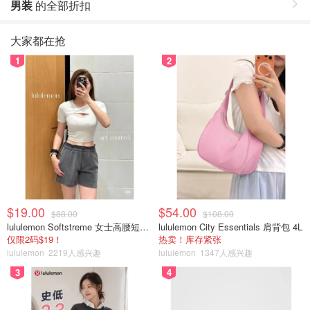
男装
的全部折扣
大家都在抢
1
2
$19.00
$54.00
$88.00
$108.00
lululemon Softstreme 女士高腰短裤 10cm
lululemon City Essentials 肩背包 4L
仅限2码$19！
热卖！库存紧张
lululemon
2219人感兴趣
lululemon
1347人感兴趣
3
4