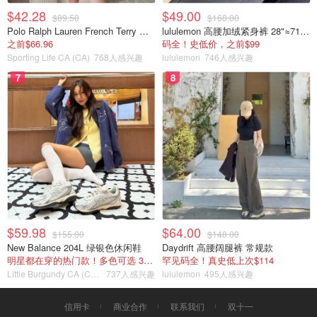
$42.28
$49.00
$89.50
$168.00
Polo Ralph Lauren French Terry 女童连帽卫衣 7-16码
lululemon 高腰加绒紧身裤 28"≈71cm 5个口袋
之前$66.96
码全！史低价，之前$99
Sporting Life CA (CA)
768人感兴趣
lululemon
746人感兴趣
7
8
$59.98
$64.00
$155.00
$148.00
New Balance 204L 绿银色休闲鞋
Daydrift 高腰阔腿裤 常规款
明星都在穿的热门款！多色可选 3.8折
罕见码全！真史低上次$114
Little Burgundy CA (CA）
737人感兴趣
lululemon
495人感兴趣
信用卡
商业合作
联系我们
双十一