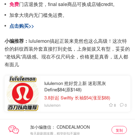
免费
门店退换货，final sale商品可换成店铺credit。
加拿大境内无门槛免运费。
点击购买>>
小编推荐：
lululemon搞起正装来竟然也这么高级！这次特
价的斜纹西装外套直接打到史低，上身挺拔又有型，妥妥的
“老钱风”高级感。现在不仅尺码全，价格更是真香，送人都
有面儿
lululemon 抢好货上新 迷彩黑灰
Define$84(原$148)
3.8折起 Swiftly 长袖$54(涨至$88)
8
0
lululemon
加小编微信：
复制
每天刷刷朋友圈，精华折扣不漏掉