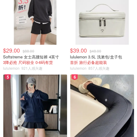
$29.00
$39.00
$88.00
$48.00
Softstreme 女士高腰短裤 4英寸
lululemon 3.5L 洗漱包/盒子包
3降必抢 尺码较全 0-6码有货
首折 旅行必备超能装
lululemon
921人感兴趣
lululemon
857人感兴趣
5
6