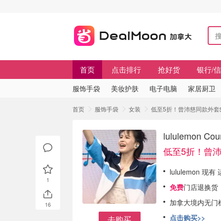
首页
点击排行
抢好货
银行/
服饰手袋
美妆护肤
电子电脑
家居厨卫
首页
服饰手袋
女装
低至5折！曾沛慈同款外套$134
lululemon
低至5折！曾沛
lululemon 现
1
免费
门店退换货，f
加拿大境内无门
16
点击购买>>
去购买