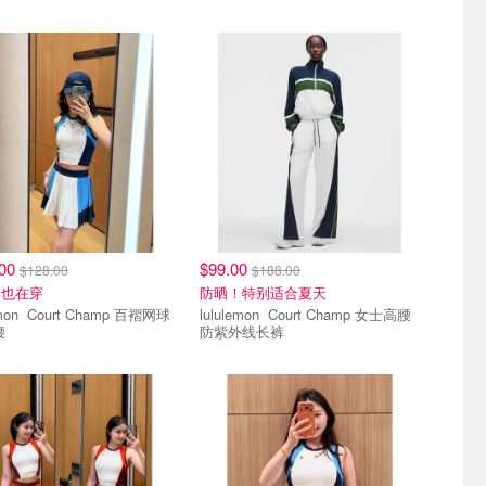
.00
$99.00
$128.00
$188.00
春也在穿
防晒！特别适合夏天
 Champ 百褶网球
lululemon Court Champ 女士高腰
腰
防紫外线长裤