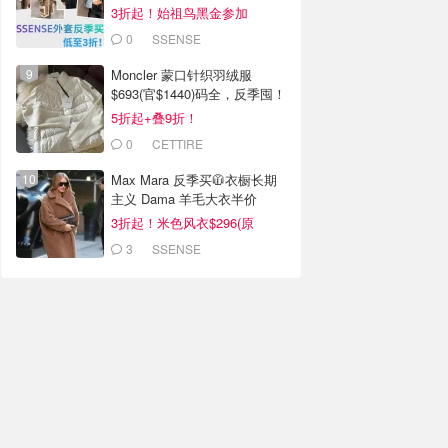
$2130）
3折起！始祖鸟黑金参加
0
SSENSE
Moncler 蒙口针织羽绒服
$693(官$1440)码全，反季囤！
5折起+叠9折！
0
CETTIRE
Max Mara 反季买🧥衣橱长期
主义 Dama 羊毛大衣半价
3折起！米色风衣$296(原
$1095）
3
SSENSE