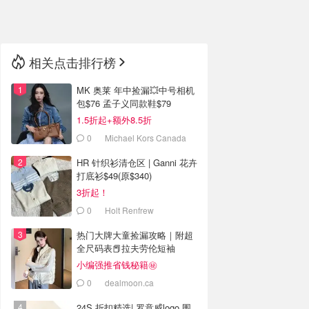
🇳🇿
新西兰
相关点击排行榜
MK 奥莱 年中捡漏💥中号相机
包$76 孟子义同款鞋$79
1.5折起+额外8.5折
0
Michael Kors Canada
HR 针织衫清仓区 | Ganni 花卉
打底衫$49(原$340)
3折起！
0
Holt Renfrew
热门大牌大童捡漏攻略｜附超
全尺码表📕拉夫劳伦短袖
$26.99
小编强推省钱秘籍㊙️
0
dealmoon.ca
24S 折扣精选| 罗意威logo 围