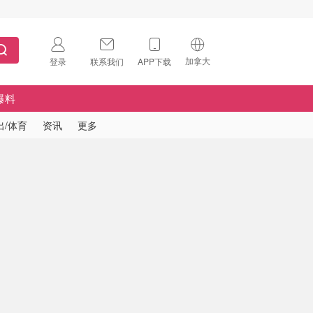
加拿大
登录
联系我们
APP下载
🇺🇸
美国
爆料
🇨🇳
中国
出/体育
资讯
更多
🇨🇦
加拿大
扫码下载 App
🇬🇧
英国
Download on the
App Store
🇩🇪
德国
Download the
Android App
🇫🇷
法国
🇮🇹
意大利
🇦🇺
澳洲