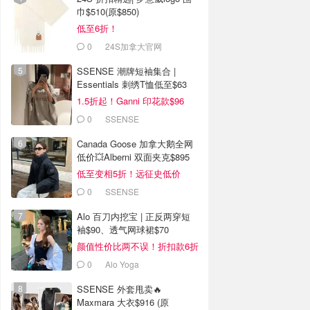
巾$510(原$850)
低至6折！
0
24S加拿大官网
SSENSE 潮牌短袖集合 |
Essentials 刺绣T恤低至$63
1.5折起！Ganni 印花款$96
0
SSENSE
Canada Goose 加拿大鹅全网
低价💥Alberni 双面夹克$895
低至变相5折！远征史低价
0
SSENSE
Alo 百刀内挖宝 | 正反两穿短
袖$90、透气网球裙$70
颜值性价比两不误！折扣款6折
起
0
Alo Yoga
SSENSE 外套甩卖🔥
Maxmara 大衣$916 (原