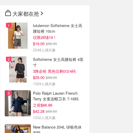
大家都在抢
lululemon Softstreme 女士高
腰短裤 10cm
仅限2码$19！
$19.00
$88.00
2248人感兴趣
Softstreme 女士高腰短裤 4英
寸
3降必抢 黑色仅剩0/2/4码
$29.00
$88.00
1329人感兴趣
Polo Ralph Lauren French
Terry 女童连帽卫衣 7-16码
之前$66.96
$42.28
$89.50
1032人感兴趣
New Balance 204L 绿银色休
闲鞋