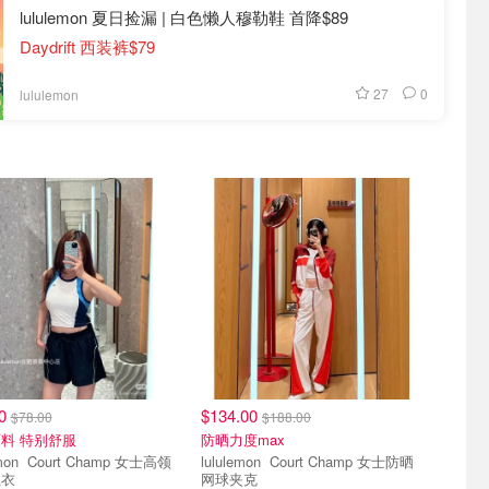
lululemon 夏日捡漏 | 白色懒人穆勒鞋 首降$89
Daydrift 西装裤$79
27
0
lululemon
00
$134.00
$78.00
$188.00
料 特别舒服
防晒力度max
 Champ 女士高领
lululemon Court Champ 女士防晒
上衣
网球夹克