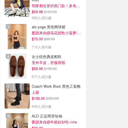
明星都在穿的热门款！多色可选 3.8折
$59.98
$155.00
989人感兴趣
alo yoga 黑色网球裙
图源来自@花花想吃小菠萝/xhs
$70.00
$88.00
715人感兴趣
女士棕色麂皮船鞋
里外羊皮，舒服得很
$59.95
$190.00
677人感兴趣
Coach Work Boot 黑色工装靴
上新
$108.00
$360.00
668人感兴趣
ALO 正反两穿短袖
图源来自@年糕好好吃-/xhs
$90.00