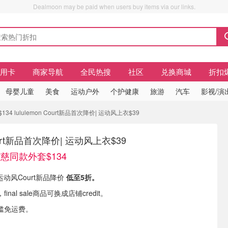
Dealmoon may be paid when users buy items via our links.
信用卡
商家导航
全民热搜
社区
兑换商城
折扣
母婴儿童
美食
运动户外
个护健康
旅游
汽车
影视/演
 lululemon Court新品首次降价| 运动风上衣$39
 Court新品首次降价| 运动风上衣$39
慈同款外套$134
有 运动风Court新品降价
低至5折。
inal sale商品可换成店铺credit。
槛免运费。