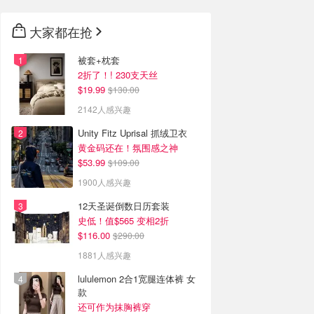
大家都在抢
被套+枕套
2折了！! 230支天丝
$19.99
$130.00
2142人感兴趣
Unity Fitz Uprisal 抓绒卫衣
黄金码还在！氛围感之神
$53.99
$109.00
1900人感兴趣
12天圣诞倒数日历套装
史低！值$565 变相2折
$116.00
$290.00
1881人感兴趣
lululemon 2合1宽腿连体裤 女
款
还可作为抹胸裤穿