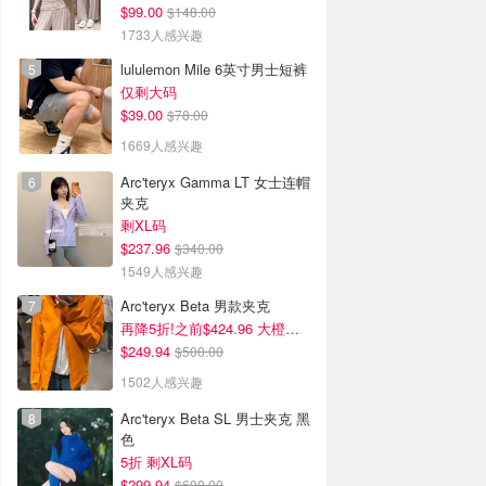
$99.00
$148.00
1733人感兴趣
lululemon Mile 6英寸男士短裤
仅剩大码
$39.00
$78.00
1669人感兴趣
Arc'teryx Gamma LT 女士连帽
夹克
剩XL码
$237.96
$340.00
1549人感兴趣
Arc'teryx Beta 男款夹克
再降5折!之前$424.96 大橙子好显白 蹲补
$249.94
$500.00
1502人感兴趣
Arc'teryx Beta SL 男士夹克 黑
色
5折 剩XL码
$299.94
$600.00