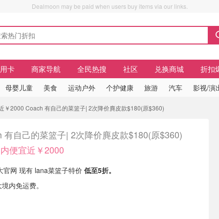
Dealmoon may be paid when users buy items via our links.
信用卡
商家导航
全民热搜
社区
兑换商城
折扣
母婴儿童
美食
运动户外
个护健康
旅游
汽车
影视/演
2000 Coach 有自己的菜篮子| 2次降价麂皮款$180(原$360)
ch 有自己的菜篮子| 2次降价麂皮款$180(原$360)
内便宜近￥2000
大官网 现有 lana菜篮子特价
低至5折。
大境内免运费。