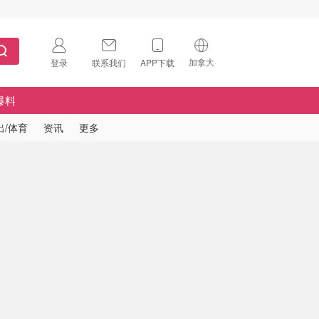
加拿大
登录
联系我们
APP下载
🇺🇸
美国
爆料
🇨🇳
中国
出/体育
资讯
更多
🇨🇦
加拿大
扫码下载 App
🇬🇧
英国
Download on the
App Store
🇩🇪
德国
Download the
Android App
🇫🇷
法国
🇮🇹
意大利
🇦🇺
澳洲