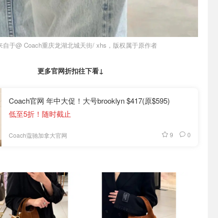
自于@ Coach重庆龙湖北城天街/ xhs，版权属于原作者
更多官网折扣往下看↓
Coach官网 年中大促！大号brooklyn $417(原$595)
低至5折！随时截止
9
0
Coach蔻驰加拿大官网