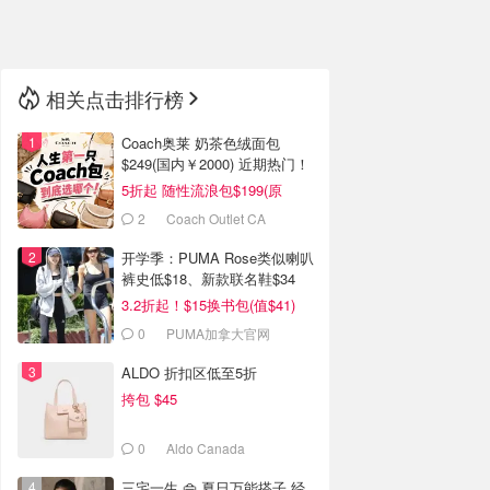
🇳🇿
新西兰
相关点击排行榜
Coach奥莱 奶茶色绒面包
$249(国内￥2000) 近期热门！
5折起 随性流浪包$199(原
$400)
2
Coach Outlet CA
开学季：PUMA Rose类似喇叭
裤史低$18、新款联名鞋$34
3.2折起！$15换书包(值$41)
0
PUMA加拿大官网
ALDO 折扣区低至5折
挎包 $45
0
Aldo Canada
三宅一生 👜 夏日万能搭子 经