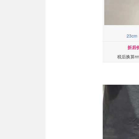
23cm
折后价
税后换算rm