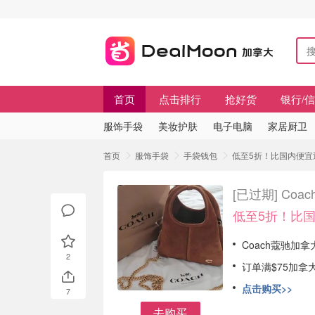
首页
点击排行
抢好货
银行/
服饰手袋
美妆护肤
电子电脑
家居厨卫
首页
服饰手袋
手袋钱包
低至5折！比国内便宜近￥
[已过期]
Coa
低至5折！比国
Coach蔻驰加拿
2
订单满$75加拿
点击购买>>
7
去购买