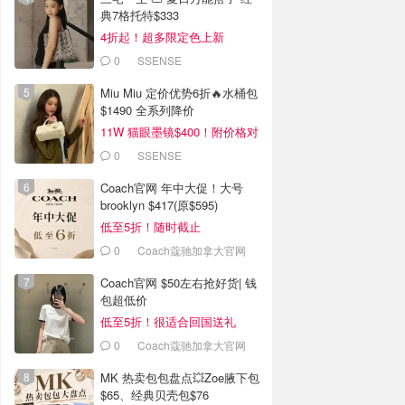
典7格托特$333
4折起！超多限定色上新
0
SSENSE
Miu Miu 定价优势6折🔥水桶包
$1490 全系列降价
11W 猫眼墨镜$400！附价格对
比
0
SSENSE
Coach官网 年中大促！大号
brooklyn $417(原$595)
低至5折！随时截止
0
Coach蔻驰加拿大官网
Coach官网 $50左右抢好货| 钱
包超低价
低至5折！很适合回国送礼
0
Coach蔻驰加拿大官网
MK 热卖包包盘点💥Zoe腋下包
$65、经典贝壳包$76